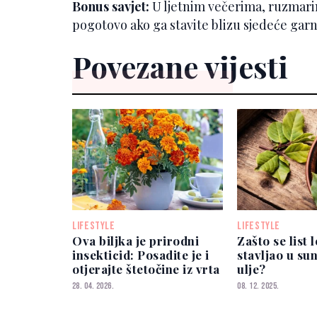
Bonus savjet:
U ljetnim večerima, ruzmari
pogotovo ako ga stavite blizu sjedeće garn
Povezane vijesti
LIFESTYLE
LIFESTYLE
Ova biljka je prirodni
Zašto se list 
insekticid: Posadite je i
stavljao u s
otjerajte štetočine iz vrta
ulje?
28. 04. 2026.
08. 12. 2025.