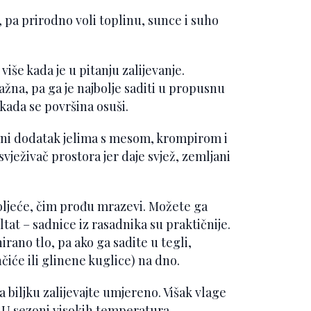
 pa prirodno voli toplinu, sunce i suho
iše kada je u pitanju zalijevanje.
ažna, pa ga je najbolje saditi u propusnu
 kada se površina osuši.
šeni dodatak jelima s mesom, krompirom i
svježivač prostora jer daje svjež, zemljani
oljeće, čim prođu mrazevi. Možete ga
ultat – sadnice iz rasadnika su praktičnije.
rano tlo, pa ako ga sadite u tegli,
čiće ili glinene kuglice) na dno.
 a biljku zalijevajte umjereno. Višak vlage
a. U sezoni visokih temperatura,