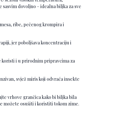
 sasvim dovoljno – idealna biljka za sve
e mesa, ribe, pečenog krompira i
piji, jer poboljšava koncentraciju i
e koristi i u prirodnim pripravcima za
nzivan, svjež miris koji odvraća insekte
e vrhove grančica kako bi biljka bila
e možete osušiti i koristiti tokom zime.