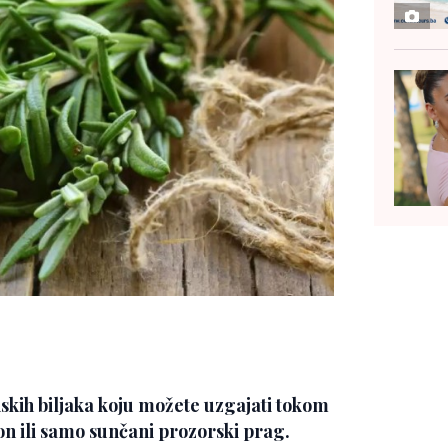
skih biljaka koju možete uzgajati tokom
lkon ili samo sunčani prozorski prag.