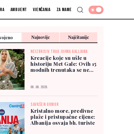
fra
Ambijent
Vjenčanja
Za mame
Najnovije
Najčitanije
vojeno
NEIZBRISIV TRAG JOHNA GALLIANA
Kreacije koje su ušle u
historiju Met Gale: Ovih 15
modnih trenutaka se ne
zaboravlja
06. 08. 2026.
SAVRŠEN ODMOR
Kristalno more, predivne
plaže i pristupačne cijene:
Albanija osvaja bh. turiste