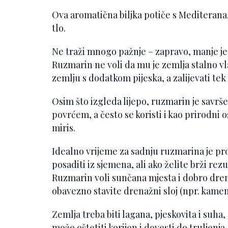
Ova aromatična biljka potiče s Mediterana,
tlo.
Ne traži mnogo pažnje – zapravo, manje je v
Ruzmarin ne voli da mu je zemlja stalno vl
zemlju s dodatkom pijeska, a zalijevati tek
Osim što izgleda lijepo, ruzmarin je savr
povrćem, a često se koristi i kao prirodni o
miris.
Idealno vrijeme za sadnju ruzmarina je pr
posaditi iz sjemena, ali ako želite brži rez
Ruzmarin voli sunčana mjesta i dobro dreni
obavezno stavite drenažni sloj (npr. kamen
Zemlja treba biti lagana, pjeskovita i suha,
može oštetiti korijen i dovesti do truljenj