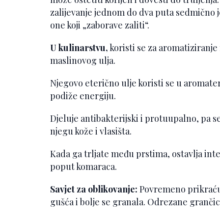
zalijevanje jednom do dva puta sedmično je
one koji „zaborave zaliti“.
U kulinarstvu,
koristi se za aromatiziranj
maslinovog ulja.
Njegovo eterično ulje koristi se u aromatera
podiže energiju.
Djeluje antibakterijski i protuupalno, pa s
njegu kože i vlasišta.
Kada ga trljate među prstima, ostavlja inte
poput komaraca.
Savjet za oblikovanje:
Povremeno prikraćujt
gušća i bolje se granala. Odrezane grančic