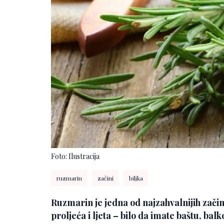
Foto: Ilustracija
ruzmarin
začini
biljka
Ruzmarin je jedna od najzahvalnijih začin
proljeća i ljeta – bilo da imate baštu, ba