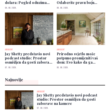
dolara: Pogled oduzima
Odaberite pravu boju
dah
zidova
04. 08. 2026.
06. 08. 2026.
AMBIJENT
AMBIJENT
Jay Shetty predstavio novi
Prirodno svjetlo može
podcast studio: Prostor
potpuno promijeniti vaš
osmišljen da gosti zaborave
dom: Evo kako da ga
na kamere
iskoristite
07. 08. 2026.
05. 08. 2026.
Najnovije
AMBIJENT
Jay Shetty predstavio novi podcast
studio: Prostor osmišljen da gosti
zaborave na kamere
07. 08. 2026.