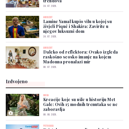
trendova
24. 07. 2026.
AMBIJENT
Lamine Yamal kupio vilu u kojoj su
živjeli Piqué i Shakira: Zavirite u
njegov luksuzni dom
24. 07. 2026.
AMBIJENT
Daleko od reflektora: Ovako izgleda
raskošno seosko imanje na kojem
Madonna pronalazi mir
06. 07. 2026.
Izdvojeno
MODA
Kreacije koje su ušle u historiju Met
Gale: Ovih 15 modnih trenutaka se ne
zaboravlja
06. 08. 2026.
PUTOVANJA