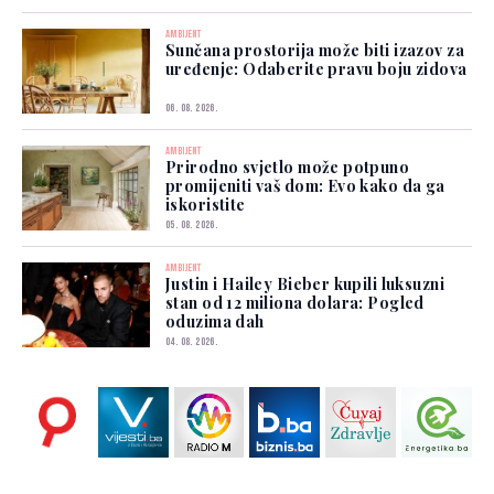
AMBIJENT
Sunčana prostorija može biti izazov za
uređenje: Odaberite pravu boju zidova
06. 08. 2026.
AMBIJENT
Prirodno svjetlo može potpuno
promijeniti vaš dom: Evo kako da ga
iskoristite
05. 08. 2026.
AMBIJENT
Justin i Hailey Bieber kupili luksuzni
stan od 12 miliona dolara: Pogled
oduzima dah
04. 08. 2026.