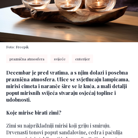
Foto: Freepik
praznična atmosfera
svijeće
enterijer
Decembar je pred vratima, a s njim dolazi i posebna
praznična atmosfera. Ulice se svjetlucaju lampicama,
mirisi cimeta i naranče šire se iz kuća, a mali detalji
poput mirisnih svijeća stvaraju osjećaj topline i
udobnosti.
Koje mirise birati zimi?
Zimi su najprikladniji mirisi koji griju i smiruju.
Drvenasti tonovi poput sandalovine, cedra i pačulija