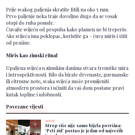
Prije svakog paljenja skratite fitilj na oko 5 mm.
Prvo paljenje neka traje dovoljno dugo da se vosak
otopi do ruba posude.
Čuvajte svijeću od propuha kako plamen ne bi treperio.
Ako svijeća ima poklopac, koristite ga – čuva miris i štiti
od prašine.
Miris kao zimski ritual
Upaljena svijeća u zimskim danima stvara trenutke mira
i introspektivnosti. Bilo da birate drvenaste, gurmanske
ili citrusne note, svaka svijeća može promijeniti
atmosferu prostora i učiniti da vaš dom postane pravi
kutak topline i udobnosti.
Povezane vijesti
AMBIJENT
Strop više nije samo bijela površina:
‘Peti zid’ postao je jedan od najvećih