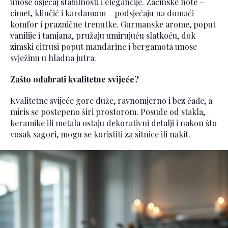
unose osjećaj stabilnosti i elegancije. Začinske note –
cimet, klinčić i kardamom – podsjećaju na domaći
komfor i praznične trenutke. Gurmanske arome, poput
vanilije i tamjana, pružaju umirujuću slatkoću, dok
zimski citrusi poput mandarine i bergamota unose
svježinu u hladna jutra.
Zašto odabrati kvalitetne svijeće?
Kvalitetne svijeće gore duže, ravnomjerno i bez čađe, a
miris se postepeno širi prostorom. Posude od stakla,
keramike ili metala ostaju dekorativni detalji i nakon što
vosak sagori, mogu se koristiti za sitnice ili nakit.