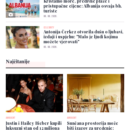
Kristalno more, predivne plaže i
pristupačne cijene: Albanija osvaja bh.
turiste
06. 08. 2026.
CELEBRITY
Antonija Čerkez otvorila dušu o ljubavi,
izdaji i uspjehu: "Malo je ljudi kojima
možete vjerovati"
05. 08. 2026.
Najčitanije
AMBIJENT
AMBIJENT
Justin i Hailey Bieber kupili
Sunčana prostorija može
luksuzni stan od 12 miliona
biti izazov za uređenje: