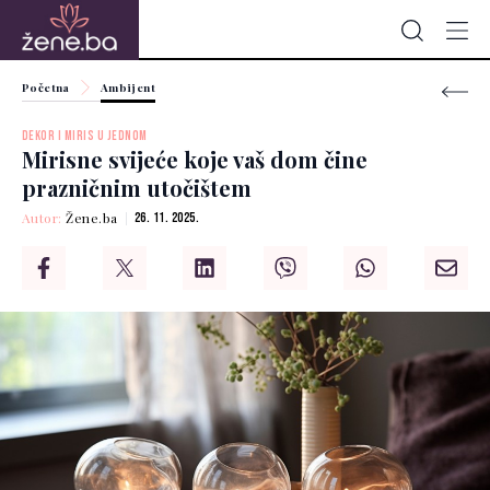
Početna
Ambijent
DEKOR I MIRIS U JEDNOM
Mirisne svijeće koje vaš dom čine
prazničnim utočištem
Autor:
Žene.ba
26. 11. 2025.