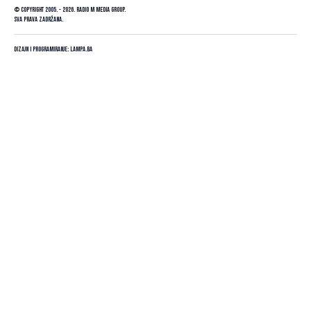
© Copyright 2005. - 2026. Radio M Media Group.
Sva prava zadržana.
Dizajn i programiranje:
Lampa.ba