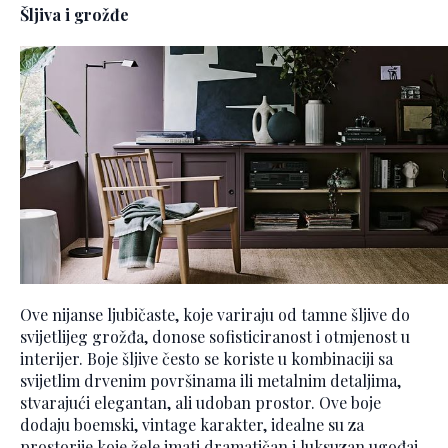
Šljiva i grožđe
Ove nijanse ljubičaste, koje variraju od tamne šljive do
svijetlijeg grožđa, donose sofisticiranost i otmjenost u
interijer. Boje šljive često se koriste u kombinaciji sa
svijetlim drvenim površinama ili metalnim detaljima,
stvarajući elegantan, ali udoban prostor. Ove boje
dodaju boemski, vintage karakter, idealne su za
prostorije koje žele imati dramatičan i luksuzan ugođaj.