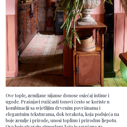
Ove tople, zemljane nijanse donose osjećaj intime i
ugode. Prašnjavi ružičasti tonovi često se koriste u
kombinaciji sa svjetlijim drvenim površinama i
elegantnim teksturama, dok terakota, koja podsjeća na
boje zemlje i prirode, unosi toplinu i prirodnu ljepotu.
Ove boje stvaraju atmosferu koja je savršena za