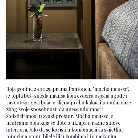
Boja godine za 2025. prema Pantoneu, "mocha mousse",
je topla bež-smeđa nijansa koja evocira osjećaj ugode i
ravnoteže. Ova boja je slična prahu kakaa i popularna je
zbog svoje sposobnosti da unese udobnost i
sofisticiranost u svaki prostor. Mocha mousse je
neutralna boja koja se dobro uklapa u razne stilove
interijera, bilo da se koristi u kombinaciji sa svijetlim
tonovima poput bijele ili u kombinaciji s mekanim