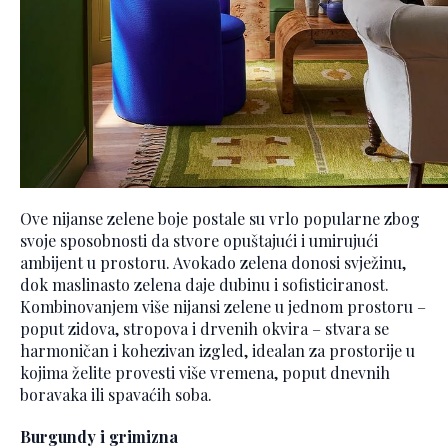
Ove nijanse zelene boje postale su vrlo popularne zbog
svoje sposobnosti da stvore opuštajući i umirujući
ambijent u prostoru. Avokado zelena donosi svježinu,
dok maslinasto zelena daje dubinu i sofisticiranost.
Kombinovanjem više nijansi zelene u jednom prostoru –
poput zidova, stropova i drvenih okvira – stvara se
harmoničan i kohezivan izgled, idealan za prostorije u
kojima želite provesti više vremena, poput dnevnih
boravaka ili spavaćih soba.
Burgundy i grimizna