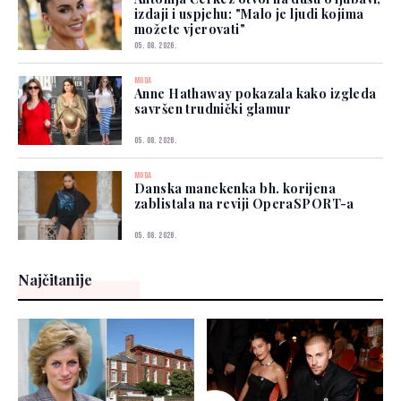
izdaji i uspjehu: "Malo je ljudi kojima
možete vjerovati"
05. 08. 2026.
MODA
Anne Hathaway pokazala kako izgleda
savršen trudnički glamur
05. 08. 2026.
MODA
Danska manekenka bh. korijena
zablistala na reviji OperaSPORT-a
05. 08. 2026.
Najčitanije