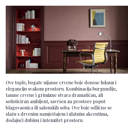
Ove tople, bogate nijanse crvene boje donose luksuz i
eleganciju svakom prostoru. Kombinacija burgundije,
tamne crvene i grimizne stvara dramatičan, ali
sofisticiran ambijent, savršen za prostore poput
blagovaonica ili salonskih soba. Ove boje odlično se
slažu s drvenim namještajem i zlatnim akcentima,
dodajući dubinu i intenzitet prostoru.