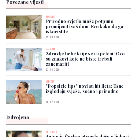
Povezane vijesti
AMBIJENT
Prirodno svjetlo može potpuno
promijeniti vaš dom: Evo kako da ga
iskoristite
05. 08. 2026.
ZA MAME
Zdravlje bebe krije se i u peleni: Ovo
su znakovi koje ne biste trebali
zanemariti
03. 08. 2026.
LJEPOTA
"Popsicle lips" novi su hit ljeta: Usne
izgledaju svježe, sočno i prirodno
28. 07. 2026.
Izdvojeno
CELEBRITY
Antonija Čerkez otvorila dušu o ljubavi,