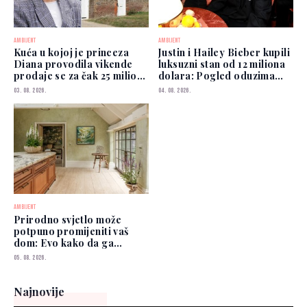
AMBIJENT
AMBIJENT
Kuća u kojoj je princeza
Justin i Hailey Bieber kupili
Diana provodila vikende
luksuzni stan od 12 miliona
prodaje se za čak 25 miliona
dolara: Pogled oduzima
funti
dah
03. 08. 2026.
04. 08. 2026.
AMBIJENT
Prirodno svjetlo može
potpuno promijeniti vaš
dom: Evo kako da ga
iskoristite
05. 08. 2026.
Najnovije