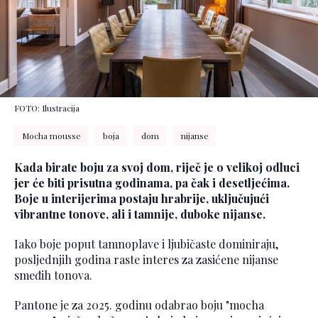
FOTO: Ilustracija
Mocha mousse
boja
dom
nijanse
Kada birate boju za svoj dom, riječ je o velikoj odluci
jer će biti prisutna godinama, pa čak i desetljećima.
Boje u interijerima postaju hrabrije, uključujući
vibrantne tonove, ali i tamnije, duboke nijanse.
Iako boje poput tamnoplave i ljubičaste dominiraju,
posljednjih godina raste interes za zasićene nijanse
smeđih tonova.
Pantone je za 2025. godinu odabrao boju "mocha