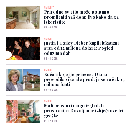
AMBIJENT
Prirodno svjetlo može potpuno
promijeniti vaš dom: Evo kako da ga
iskoristite
05. 08. 2026.
AMBIJENT
Justin i Hailey Bieber kupili luksuzni
stan od 12 miliona dolara: Pogled
oduzima dah
04. 08. 2026.
AMBIJENT
Kuća u kojoj je princeza Diana
provodila vikende prodaje se za čak 25
miliona funti
03. 08. 2026.
AMBIJENT
Mali prostori mogu izgledati
prostranije: Dovoljno je izbjeći ove tri
greške
31. 07. 2026.