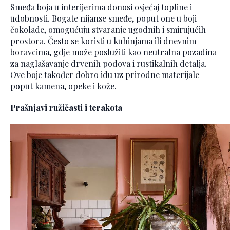
Smeđa boja u interijerima donosi osjećaj topline i
udobnosti. Bogate nijanse smeđe, poput one u boji
čokolade, omogućuju stvaranje ugodnih i smirujućih
prostora. Često se koristi u kuhinjama ili dnevnim
boravcima, gdje može poslužiti kao neutralna pozadina
za naglašavanje drvenih podova i rustikalnih detalja.
Ove boje također dobro idu uz prirodne materijale
poput kamena, opeke i kože.
Prašnjavi ružičasti i terakota