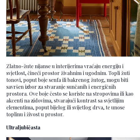
Zlatno-žute nijanse u interijerima vraćaju energiju i
svjetlost, čineći prostor živahnim i ugodnim. Topli žuti
tonovi, poput boje senfa ili bakrenog žutog, mogu biti
savršen izbor za stvaranje sunčanih i energičnih
prostora. Ove boje često se koriste na stropovima ili kao
akcenti na zidovima, stvarajući kontrast sa svjetlijim
elementima, poput bijelog ili svijetlog drva, te unose
toplinu i živost u prostor.
Ultraljubičasta