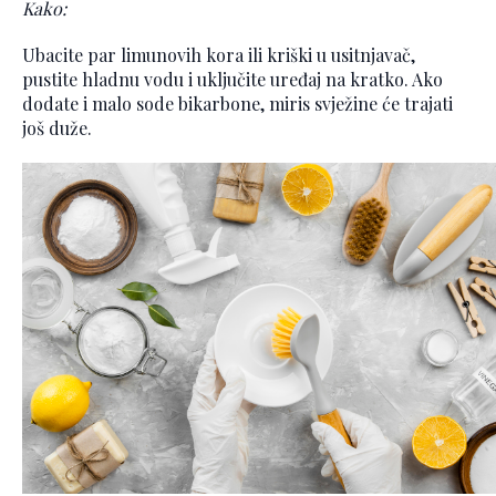
Kako:
Ubacite par limunovih kora ili kriški u usitnjavač,
pustite hladnu vodu i uključite uređaj na kratko. Ako
dodate i malo sode bikarbone, miris svježine će trajati
još duže.