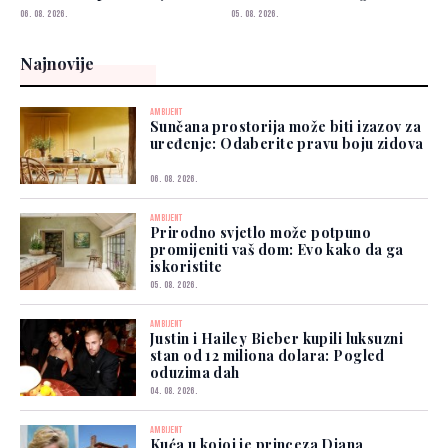
zidova
iskoristite
06. 08. 2026.
05. 08. 2026.
Najnovije
AMBIJENT
Sunčana prostorija može biti izazov za
uređenje: Odaberite pravu boju zidova
06. 08. 2026.
AMBIJENT
Prirodno svjetlo može potpuno
promijeniti vaš dom: Evo kako da ga
iskoristite
05. 08. 2026.
AMBIJENT
Justin i Hailey Bieber kupili luksuzni
stan od 12 miliona dolara: Pogled
oduzima dah
04. 08. 2026.
AMBIJENT
Kuća u kojoj je princeza Diana