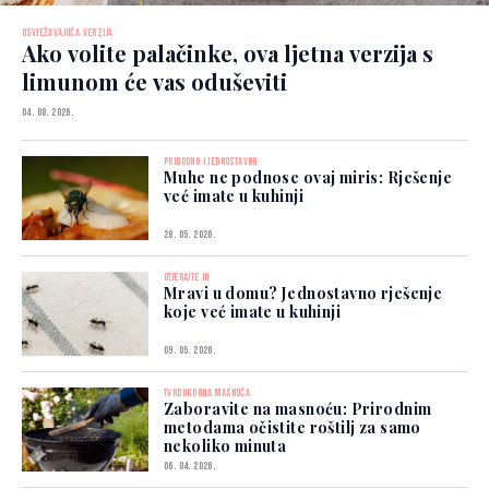
OSVJEŽAVAJUĆA VERZIJA
Ako volite palačinke, ova ljetna verzija s
limunom će vas oduševiti
04. 08. 2026.
PRIRODNO I JEDNOSTAVNO
Muhe ne podnose ovaj miris: Rješenje
već imate u kuhinji
28. 05. 2026.
OTJERAJTE IH
Mravi u domu? Jednostavno rješenje
koje već imate u kuhinji
09. 05. 2026.
TVRDOKORNA MASNOĆA
Zaboravite na masnoću: Prirodnim
metodama očistite roštilj za samo
nekoliko minuta
06. 04. 2026.