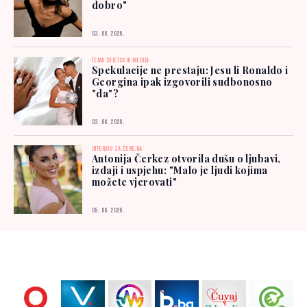
dobro"
03. 08. 2026.
TEMA SVJETSKIH MEDIJA
Spekulacije ne prestaju: Jesu li Ronaldo i
Georgina ipak izgovorili sudbonosno
"da"?
03. 08. 2026.
INTERVJU ZA ŽENE.BA
Antonija Čerkez otvorila dušu o ljubavi,
izdaji i uspjehu: "Malo je ljudi kojima
možete vjerovati"
05. 08. 2026.