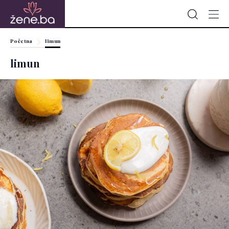
Početna
limun
limun