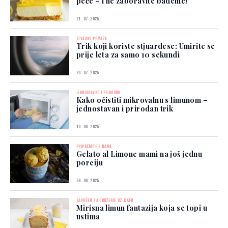
peče – i ne zaboravite bademe!
21. 07. 2025.
STVARNO POMAŽE
Trik koji koriste stjuardese: Umirite se
prije leta za samo 10 sekundi
20. 07. 2025.
JEDNOSTAVNO I PRIRODNO
Kako očistiti mikrovalnu s limunom –
jednostavan i prirodan trik
16. 06. 2025.
PRIPREMITE S NAMA
Gelato al Limone mami na još jednu
porciju
09. 06. 2025.
SAVRŠEN ZA DRUŽENJE UZ KAFU
Mirisna limun fantazija koja se topi u
ustima