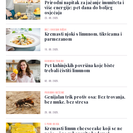
Prirodni napitak za jačanje imuniteta i
više energije: pet dana do boljeg
osjećaja
23. 09. 2025.
BRZ I UKUSAN RUČAK
Kremasti njoki s limunom, tikvicama i
parmezanom
15. 09. 2025.
KUHINJSKI TRIKOVI
Pet kuhinjskih površina koje biste
trebali čistiti limunom
02. 09. 2025.
PRIRODNO RJEŠENJE
Genijalan trik protiv osa: Bez trovanja,
bez muke, bez stresa
25. 08. 2025.
S PUNO OKUSA
Kremasti limun cheesecake koji se ne