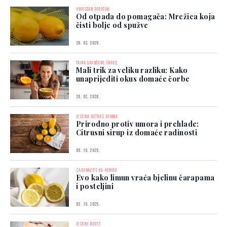
KORISTAN DODATAK
Od otpada do pomagača: Mrežica koja
čisti bolje od spužve
26. 03. 2026.
TAJNA SAVRŠENE ČORBE
Mali trik za veliku razliku: Kako
unaprijediti okus domaće čorbe
26. 02. 2026.
JESENJA DETOKS BOMBA
Prirodno protiv umora i prehlade:
Citrusni sirup iz domaće radinosti
09. 10. 2025.
ZABORAVITE NA HEMIJU
Evo kako limun vraća bjelinu čarapama
i posteljini
02. 10. 2025.
JESENJI BOOST