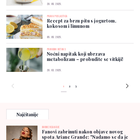
20. 05. 2025.
PRAVA POSLASTICA
Recept za brzu pitu s jogurtom,
kokosom i limunom
05. 05. 2025.
PRIRODNI DETOKS
Noćni napitak koji ubrzava
metabolizam – probudite se vitkiji!
20. 03. 2025.
1
2
3
Najčitanije
BURNE REAKCIJE
Fanovi zabrinuti nakon objave novog
spota Ariane Grande: "Nadamo se da je