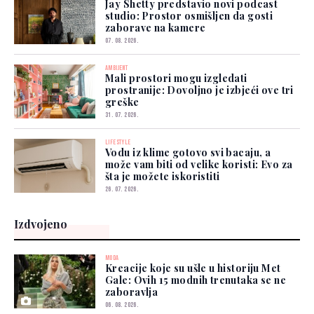
Jay Shetty predstavio novi podcast
studio: Prostor osmišljen da gosti
zaborave na kamere
07. 08. 2026.
AMBIJENT
Mali prostori mogu izgledati
prostranije: Dovoljno je izbjeći ove tri
greške
31. 07. 2026.
LIFESTYLE
Vodu iz klime gotovo svi bacaju, a
može vam biti od velike koristi: Evo za
šta je možete iskoristiti
26. 07. 2026.
Izdvojeno
MODA
Kreacije koje su ušle u historiju Met
Gale: Ovih 15 modnih trenutaka se ne
zaboravlja
06. 08. 2026.