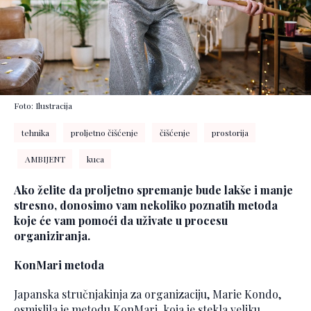
Foto: Ilustracija
tehnika
proljetno čišćenje
čišćenje
prostorija
AMBIJENT
kuca
Ako želite da proljetno spremanje bude lakše i manje
stresno, donosimo vam nekoliko poznatih metoda
koje će vam pomoći da uživate u procesu
organiziranja.
KonMari metoda
Japanska stručnjakinja za organizaciju, Marie Kondo,
osmislila je metodu KonMari, koja je stekla veliku