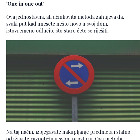
'One in one out'
Ova jednostavna, ali učinkovita metoda zahtijeva da,
svaki put kad unesete nešto novo u svoj dom,
istovremeno odlučite što staro ćete se riješiti.
Na taj način, izbjegavate nakupljanje predmeta i stalno
održavate ravnotežu u svom prostoru. Ova metoda