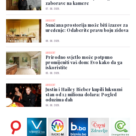
zaborave na kamere
07. 08. 2026.
AMBIJENT
Sunčana prostorija može biti izazov za
uređenje: Odaberite pravu boju zidova
06. 08. 2026.
AMBIJENT
Prirodno svjetlo može potpuno
promijeniti vaš dom: Evo kako da ga
iskoristite
05. 08. 2026.
AMBIJENT
Justin i Hailey Bieber kupili luksuzni
stan od 12 miliona dolara: Pogled
oduzima dah
04. 08. 2026.