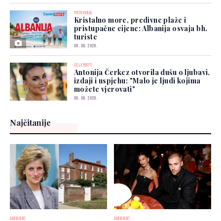
PUTOVANJA
Kristalno more, predivne plaže i
pristupačne cijene: Albanija osvaja bh.
turiste
06. 08. 2026.
CELEBRITY
Antonija Čerkez otvorila dušu o ljubavi,
izdaji i uspjehu: "Malo je ljudi kojima
možete vjerovati"
05. 08. 2026.
Najčitanije
AMBIJENT
AMBIJENT