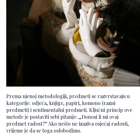
Prema njenoj metodologiji, predmeti se razvrstavaju u
kategorije: odjeća, knjige, papiri, komono (razni
predmeti) i sentimentalni predmeti. Ključni princip ove
metode je postaviti sebi pitanje: „Donosi li mi ovaj
predmet radost?“ Ako nešto ne izaziva osjećaj radosti,
vrijeme je da se toga oslobodimo.