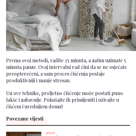
Prema ovoj metodi, radite 25 minuta, a zatim uzimate 5
minuta pauze. Ovaj intervalni rad čini da se ne osjećate
preopterećeni, a sam proces čišćenja postaje
produktivniji i manje stresan.
Uz ove tehnike, proljetno čišćenje može postati puno
lakše i zabavnije. Pokušajte ih primijeniti i uživajte u
čišćem i urednijem domu!
Povezane vijesti
AMBIJENT