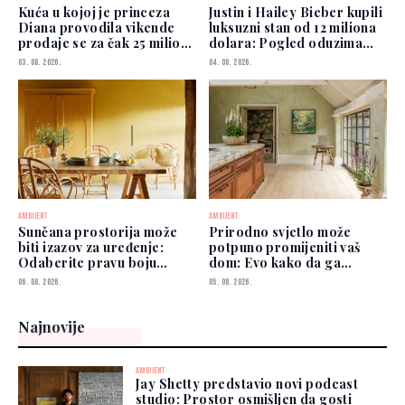
Kuća u kojoj je princeza
Justin i Hailey Bieber kupili
Diana provodila vikende
luksuzni stan od 12 miliona
prodaje se za čak 25 miliona
dolara: Pogled oduzima
funti
dah
03. 08. 2026.
04. 08. 2026.
AMBIJENT
AMBIJENT
Sunčana prostorija može
Prirodno svjetlo može
biti izazov za uređenje:
potpuno promijeniti vaš
Odaberite pravu boju
dom: Evo kako da ga
zidova
iskoristite
06. 08. 2026.
05. 08. 2026.
Najnovije
AMBIJENT
Jay Shetty predstavio novi podcast
studio: Prostor osmišljen da gosti