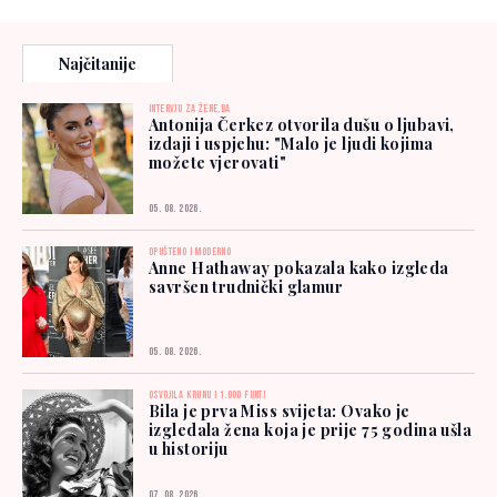
Najčitanije
INTERVJU ZA ŽENE.BA
Antonija Čerkez otvorila dušu o ljubavi,
izdaji i uspjehu: "Malo je ljudi kojima
možete vjerovati"
05. 08. 2026.
OPUŠTENO I MODERNO
Anne Hathaway pokazala kako izgleda
savršen trudnički glamur
05. 08. 2026.
OSVOJILA KRUNU I 1.000 FUNTI
Bila je prva Miss svijeta: Ovako je
izgledala žena koja je prije 75 godina ušla
u historiju
07. 08. 2026.