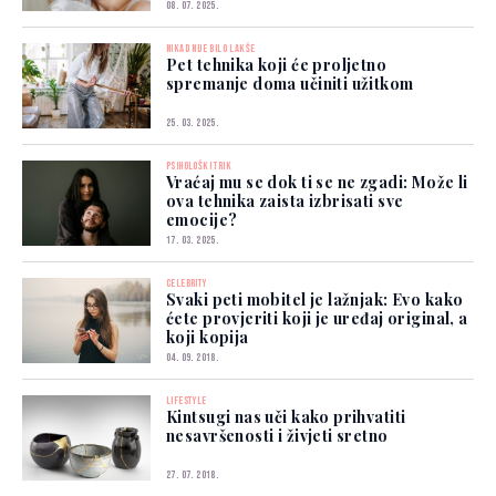
08. 07. 2025.
NIKAD NIJE BILO LAKŠE
Pet tehnika koji će proljetno
spremanje doma učiniti užitkom
25. 03. 2025.
PSIHOLOŠKI TRIK
Vraćaj mu se dok ti se ne zgadi: Može li
ova tehnika zaista izbrisati sve
emocije?
17. 03. 2025.
CELEBRITY
Svaki peti mobitel je lažnjak: Evo kako
ćete provjeriti koji je uređaj original, a
koji kopija
04. 09. 2018.
LIFESTYLE
Kintsugi nas uči kako prihvatiti
nesavršenosti i živjeti sretno
27. 07. 2018.