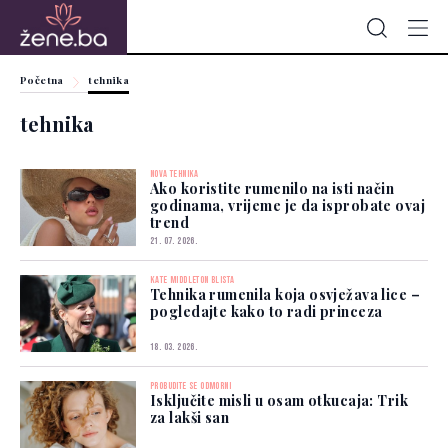
Početna
tehnika
tehnika
NOVA TEHNIKA
Ako koristite rumenilo na isti način
godinama, vrijeme je da isprobate ovaj
trend
21. 07. 2026.
KATE MIDDLETON BLISTA
Tehnika rumenila koja osvježava lice –
pogledajte kako to radi princeza
18. 03. 2026.
PROBUDITE SE ODMORNI
Isključite misli u osam otkucaja: Trik
za lakši san