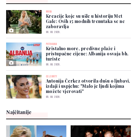
MODA
Kreacije koje su ušle u historiju Met
Gale: Ovih 15 modnih trenutaka se ne
zaboravlja
06. 08. 2026.
PUTOVANJA
Kristalno more, predivne plaže i
pristupačne cijene: Albanija osvaja bh.
turiste
06. 08. 2026.
CELEBRITY
Antonija Čerkez otvorila dušu o ljubavi,
izdaji i uspjehu: "Malo je ljudi kojima
možete vjerovati"
05. 08. 2026.
Najčitanije