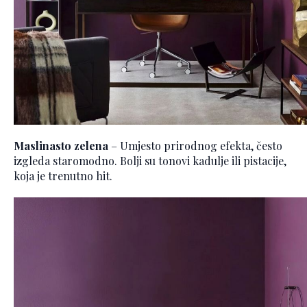
Maslinasto zelena
– Umjesto prirodnog efekta, često
izgleda staromodno. Bolji su tonovi kadulje ili pistacije,
koja je trenutno hit.