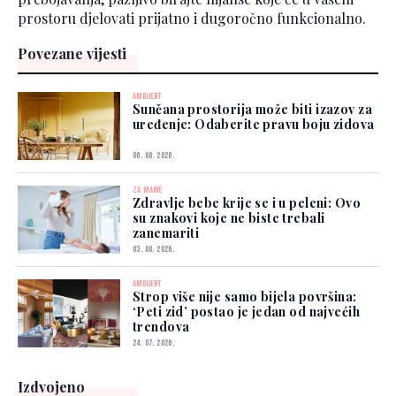
prostoru djelovati prijatno i dugoročno funkcionalno.
Povezane vijesti
AMBIJENT
Sunčana prostorija može biti izazov za
uređenje: Odaberite pravu boju zidova
06. 08. 2026.
ZA MAME
Zdravlje bebe krije se i u peleni: Ovo
su znakovi koje ne biste trebali
zanemariti
03. 08. 2026.
AMBIJENT
Strop više nije samo bijela površina:
‘Peti zid’ postao je jedan od najvećih
trendova
24. 07. 2026.
Izdvojeno