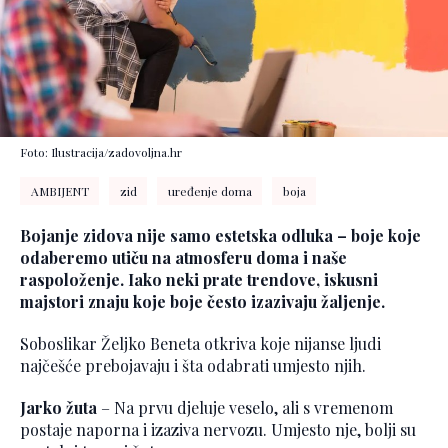
Foto: Ilustracija/zadovoljna.hr
AMBIJENT
zid
uređenje doma
boja
Bojanje zidova nije samo estetska odluka – boje koje
odaberemo utiču na atmosferu doma i naše
raspoloženje. Iako neki prate trendove, iskusni
majstori znaju koje boje često izazivaju žaljenje.
Soboslikar Željko Beneta otkriva koje nijanse ljudi
najčešće prebojavaju i šta odabrati umjesto njih.
Jarko žuta
– Na prvu djeluje veselo, ali s vremenom
postaje naporna i izaziva nervozu. Umjesto nje, bolji su