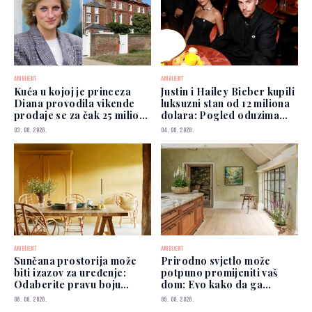
AMBIJENT
AMBIJENT
Kuća u kojoj je princeza
Justin i Hailey Bieber kupili
Diana provodila vikende
luksuzni stan od 12 miliona
prodaje se za čak 25 miliona
dolara: Pogled oduzima
funti
dah
03. 08. 2026.
04. 08. 2026.
AMBIJENT
AMBIJENT
Sunčana prostorija može
Prirodno svjetlo može
biti izazov za uređenje:
potpuno promijeniti vaš
Odaberite pravu boju
dom: Evo kako da ga
zidova
iskoristite
06. 08. 2026.
05. 08. 2026.