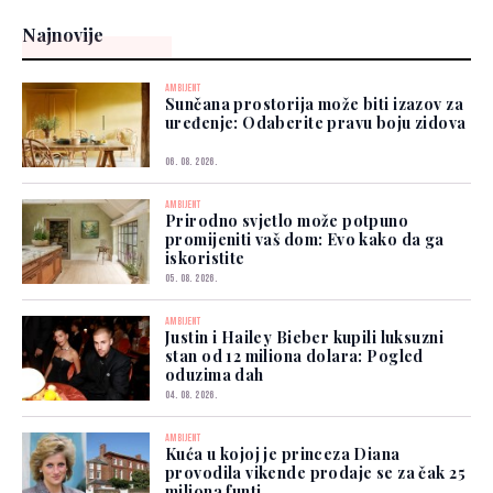
Najnovije
AMBIJENT
Sunčana prostorija može biti izazov za
uređenje: Odaberite pravu boju zidova
06. 08. 2026.
AMBIJENT
Prirodno svjetlo može potpuno
promijeniti vaš dom: Evo kako da ga
iskoristite
05. 08. 2026.
AMBIJENT
Justin i Hailey Bieber kupili luksuzni
stan od 12 miliona dolara: Pogled
oduzima dah
04. 08. 2026.
AMBIJENT
Kuća u kojoj je princeza Diana
provodila vikende prodaje se za čak 25
miliona funti