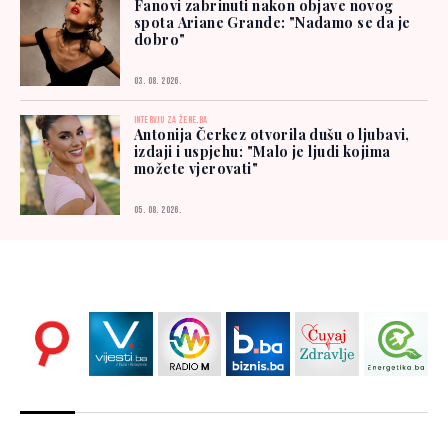
Fanovi zabrinuti nakon objave novog
spota Ariane Grande: "Nadamo se da je
dobro"
03. 08. 2026.
INTERVJU ZA ŽENE.BA
Antonija Čerkez otvorila dušu o ljubavi,
izdaji i uspjehu: "Malo je ljudi kojima
možete vjerovati"
05. 08. 2026.