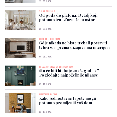
19. 03. 2026.
ZID OD OGLEDALA
Od poda do plafona: Detalj koji
potpuno transformiše prostor
25. 02. 2026.
UTIČE NA IZGLED DOMA
Gdje nikada ne biste trebali postaviti
televizor, prema dizajnerima interijera
06. 02. 2026.
PREMA PROGNOZAMA BRENDOVA BOJA
Šta će biti hit boje 2026. godine?
Pogledajte najpoželjnije nijanse
05. 12. 2025.
UMJETNOST NA ZIDU
Kako jednostavne tapete mogu
potpuno promijeniti vaš dom
23. 10. 2025.