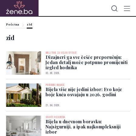
Početna
zid
zid
MALI TRIK ZA VELIKI EFEKAT
Dizajneri ga sve češće preporučuju:
Jedan detalj može potpuno promijeniti
izgled hodnika
03. 06. 2026.
PRIRODNE NIJANSE
Bijela više nije jedini izbor: Evo koje
boje kuća osvajaju u 2026. godini
21. 04. 2026.
SAVJETI DIZAJNERA
Bijela u dnevnom boravku:
Najsigurniji, a ipak najkompleksniji
izbor