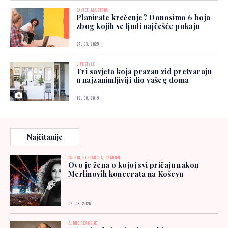
SAVJETI MAJSTORA
Planirate krečenje? Donosimo 6 boja
zbog kojih se ljudi najčešće pokaju
27. 03. 2025.
LIFESTYLE
Tri savjeta koja prazan zid pretvaraju
u najzanimljiviji dio vašeg doma
12. 08. 2019.
Najčitanije
TALENT, ELEGANCIJA, OSMIJEH
Ovo je žena o kojoj svi pričaju nakon
Merlinovih koncerata na Koševu
02. 08. 2026.
BURNE REAKCIJE