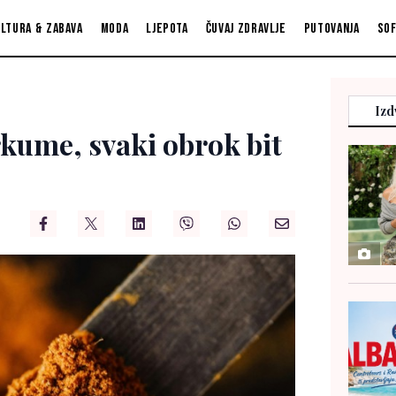
ltura & zabava
Moda
Ljepota
Čuvaj zdravlje
Putovanja
So
Izd
rkume, svaki obrok bit