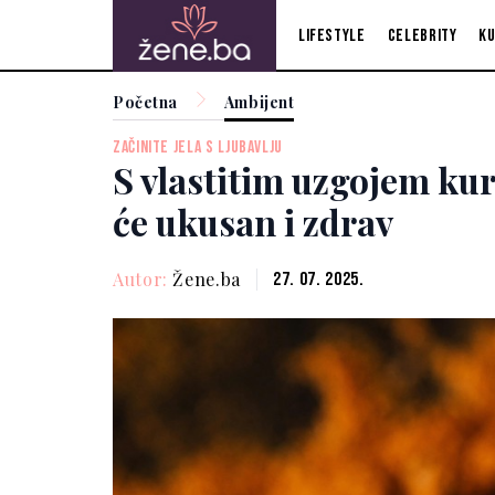
Lifestyle
Celebrity
Ku
Početna
Ambijent
ZAČINITE JELA S LJUBAVLJU
S vlastitim uzgojem ku
će ukusan i zdrav
Autor:
Žene.ba
27. 07. 2025.