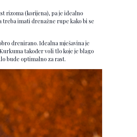
t rizoma (korijena), pa je idealno
da treba imati drenažne rupe kako bi se
bro drenirano. Idealna mješavina je
urkuma također voli tlo koje je blago
 tlo bude optimalno za rast.