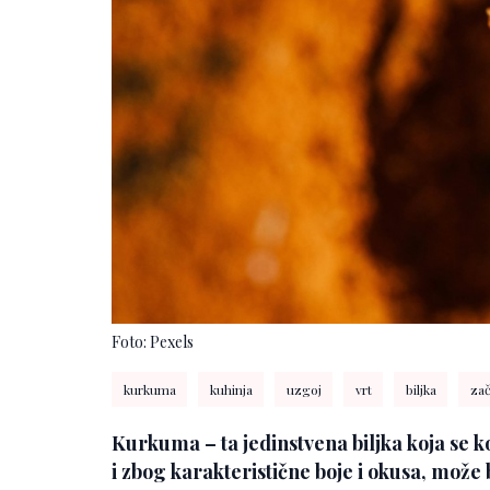
Foto: Pexels
kurkuma
kuhinja
uzgoj
vrt
biljka
zač
Kurkuma – ta jedinstvena biljka koja se k
i zbog karakteristične boje i okusa, može b