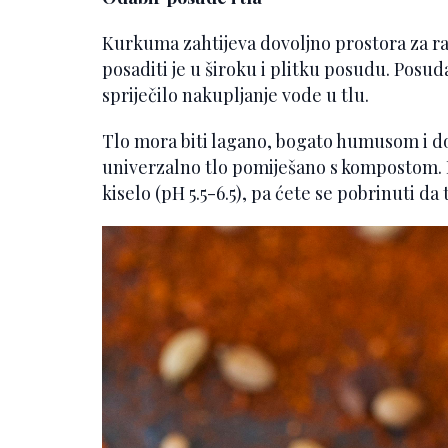
Kurkuma zahtijeva dovoljno prostora za ras
posaditi je u široku i plitku posudu. Posu
spriječilo nakupljanje vode u tlu.
Tlo mora biti lagano, bogato humusom i do
univerzalno tlo pomiješano s kompostom. K
kiselo (pH 5.5-6.5), pa ćete se pobrinuti da