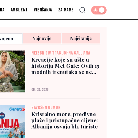
fra
Ambijent
Vjenčanja
Za mame
Najnovije
Najčitanije
vojeno
NEIZBRISIV TRAG JOHNA GALLIANA
Kreacije koje su ušle u
historiju Met Gale: Ovih 15
modnih trenutaka se ne
zaboravlja
06. 08. 2026.
SAVRŠEN ODMOR
Kristalno more, predivne
plaže i pristupačne cijene:
Albanija osvaja bh. turiste