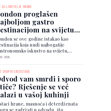
ribor za jelo krajem prve godine
J ZA LJUBITELJE HRANE
vota. Ipak, svako di...
ondon proglašen
ajboljom gastro
estinacijom na svijetu
a 2026.
ondon se ove godine istakao kao
stinacija koja nudi najbogatije
astronomsko iskustvo na svijetu,
stavivši iza sebe brojne gradove
 01. 2026.
oznate po vrhunskoj kuhinji. Prema
jenama putnika iz cijelog svijeta,
Z SKUPIH SREDSTAVA
itanska prijestolnica osvojil...
dvod vam smrdi i sporo
tiče? Rješenje se već
alazi u vašoj kuhinji
staci hrane, masnoća i deterdženata
ogu se zadržati u odvodu, što