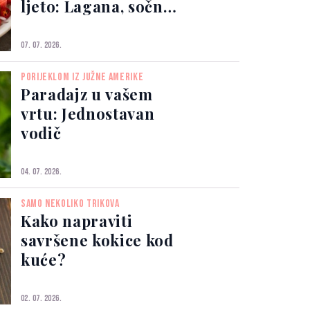
ljeto: Lagana, sočna i
gotova za nekoliko
minuta
07. 07. 2026.
PORIJEKLOM IZ JUŽNE AMERIKE
Paradajz u vašem
vrtu: Jednostavan
vodič
04. 07. 2026.
SAMO NEKOLIKO TRIKOVA
Kako napraviti
savršene kokice kod
kuće?
02. 07. 2026.