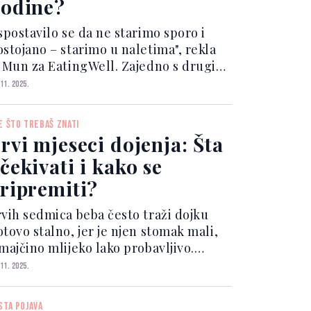
odine?
spostavilo se da ne starimo sporo i
ostojano – starimo u naletima", rekla
e Mun za EatingWell. Zajedno s drugim
vjetnicima za ishranu istakla je
 11. 2025.
ekoliko vrsta hrane koje bismo trebali
zbjegavati nakon 50. godine. Pržena
E ŠTO TREBAŠ ZNATI
ana Prž...
rvi mjeseci dojenja: Šta
čekivati i kako se
ripremiti?
rvih sedmica beba često traži dojku
tovo stalno, jer je njen stomak mali,
majčino mlijeko lako probavljivo.
sim hrane, dojenje pruža toplinu,
 11. 2025.
gurnost i bliskost koju beba poznaje iz
aternice. Dojenje se uči – kako mama,
STA POJAVA