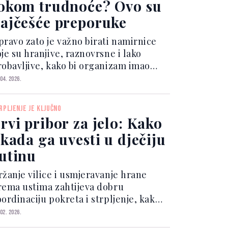
okom trudnoće? Ovo su
ajčešće preporuke
pravo zato je važno birati namirnice
je su hranjive, raznovrsne i lako
robavljive, kako bi organizam imao
ovoljno energije i podrške tokom
 04. 2026.
jelog dana. Iako ne postoji “savršena”
ista namirnica, postoje određene koje
RPLJENJE JE KLJUČNO
 često izdvaj...
rvi pribor za jelo: Kako
 kada ga uvesti u dječiju
utinu
ržanje vilice i usmjeravanje hrane
rema ustima zahtijeva dobru
ordinaciju pokreta i strpljenje, kako
 djeteta tako i od roditelja. Većina
 02. 2026.
ališana počinje pokazivati interes za