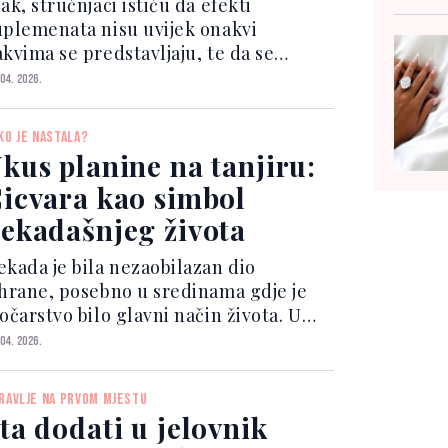
ak, stručnjaci ističu da efekti
uplemenata nisu uvijek onakvi
akvima se predstavljaju, te da se
olagen može efikasno unijeti i kroz
 04. 2026.
vakodnevnu prehranu. Ovaj protein
jučan je za elastičnost kože, zdravlje
KO JE NASTALA?
lobova te čvrstinu kose,...
kus planine na tanjiru:
icvara kao simbol
ekadašnjeg života
ekada je bila nezaobilazan dio
shrane, posebno u sredinama gdje je
očarstvo bilo glavni način života. U
odručjima poput Vlašić, Romanija i
 04. 2026.
upres, gdje su pašnjaci i uzgoj stoke
li osnov egzistencije, ovakva jela su
RAVLJE NA PRVOM MJESTU
mala posebno mj...
ta dodati u jelovnik