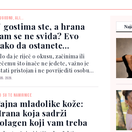
UGODNO, ALI...
 gostima ste, a hrana
Najč
am se ne sviđa? Evo
ako da ostanete
ristojni
lo da je riječ o okusu, začinima ili
ečemu što inače ne jedete, važno je
tati pristojan i ne povrijediti osobu
ja vas je ugostila. Dobra vijest je da
 05. 2026.
ostoji nekoliko suptilnih načina kako
aći iz situacije bez neugodnosti i bez
O SU TE NAMIRNICE
...
ajna mladolike kože:
rana koja sadrži
olagen koji vam treba