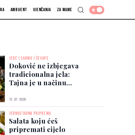
fra
Ambijent
Vjenčanja
Za mame
JEDE I SARMU I ĆEVAPE
Đoković ne izbjegava
tradicionalna jela:
Tajna je u načinu
pripreme
12. 07. 2026.
JEDNOSTAVNA PRIPREMA
Salata koju ćeš
pripremati cijelo