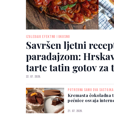
IZGLEDAJU EFEKTNO I UKUSNO
Savršen ljetni recep
paradajzom: Hrskav
tarte tatin gotov za 
22. 07. 2026.
POTREBNA SAMO DVA SASTOJKA
Kremasta čokoladna t
pećnice osvaja intern
21. 07. 2026.