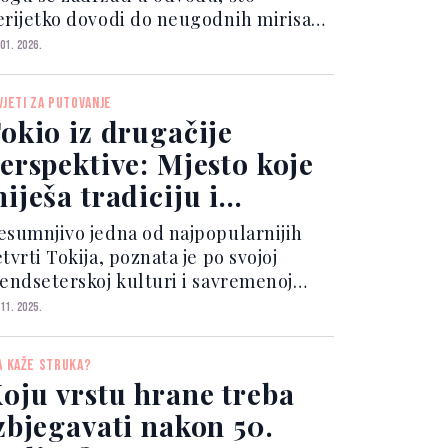
erijetko dovodi do neugodnih mirisa i
sporenog oticanja vode nakon
 01. 2026.
lagdana. Jedan od najčešćih problema
akon intenzivnog kuhanja je začepljen
VJETI ZA PUTOVANJE
 neugodno mirisan odvod....
okio iz drugačije
erspektive: Mjesto koje
iješa tradiciju i
rendove
esumnjivo jedna od najpopularnijih
tvrti Tokija, poznata je po svojoj
rendseterskoj kulturi i savremenoj
odi. Tu se nalazi i legendarni Shibuya
 11. 2025.
cramble Crossing, najpoznatije
askrsnice u gradu koja je nastala zbog
A KAŽE STRUKA?
ažnog saobraćajno...
oju vrstu hrane treba
zbjegavati nakon 50.