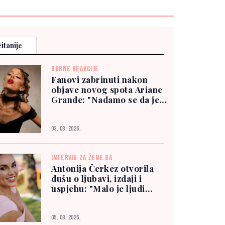
itanije
BURNE REAKCIJE
Fanovi zabrinuti nakon
objave novog spota Ariane
Grande: "Nadamo se da je
dobro"
03. 08. 2026.
INTERVJU ZA ŽENE.BA
Antonija Čerkez otvorila
dušu o ljubavi, izdaji i
uspjehu: "Malo je ljudi
kojima možete vjerovati"
05. 08. 2026.