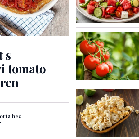
t s
i tomato
tren
orta bez
et