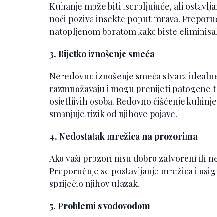
Kuhanje može biti iscrpljujuće, ali ostavl
noći poziva insekte poput mrava. Preporu
natopljenom boratom kako biste eliminisali
3. Rijetko iznošenje smeća
Neredovno iznošenje smeća stvara idealne 
razmnožavaju i mogu prenijeti patogene t
osjetljivih osoba. Redovno čišćenje kuhinje
smanjuje rizik od njihove pojave.
4. Nedostatak mrežica na prozorima
Ako vaši prozori nisu dobro zatvoreni ili 
Preporučuje se postavljanje mrežica i osig
spriječio njihov ulazak.
5. Problemi s vodovodom