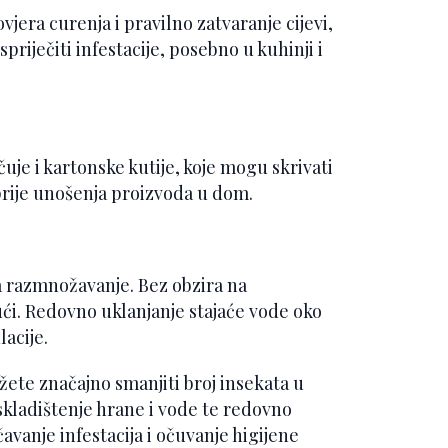
vjera curenja i pravilno zatvaranje cijevi,
riječiti infestacije, posebno u kuhinji i
uje i kartonske kutije, koje mogu skrivati
prije unošenja proizvoda u dom.
a razmnožavanje. Bez obzira na
ći. Redovno uklanjanje stajaće vode oko
acije.
ete značajno smanjiti broj insekata u
kladištenje hrane i vode te redovno
avanje infestacija i očuvanje higijene