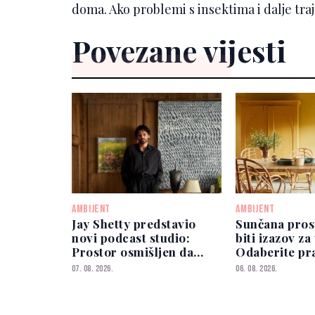
doma. Ako problemi s insektima i dalje tra
Povezane vijesti
AMBIJENT
AMBIJENT
Jay Shetty predstavio
Sunčana pros
novi podcast studio:
biti izazov za
Prostor osmišljen da
Odaberite pr
gosti zaborave na
zidova
07. 08. 2026.
06. 08. 2026.
kamere