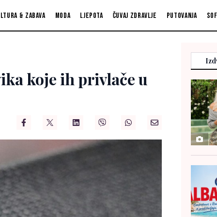
ltura & zabava
Moda
Ljepota
Čuvaj zdravlje
Putovanja
So
Izd
vika koje ih privlače u