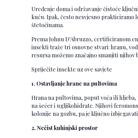
Uređenje doma i održavanje čistoće ključni
kuću. Ipak, često nesvjesno prakticiramo l
štetočinama.
Prema Johnu D'Abruzzo, certificiranom en
insekti traže tri osnovne stvari: hranu, vo
resursa možemo značajno smanjiti njihov b
Spriječite insekte uz ove savjete
1. Ostavljanje hrane na pultovima
Hrana na pultovima, poput voća ili hljeba, 
na šećer i ugljikohidrate. Njihovi feromon
kolonije na gozbu, pa je ključno izbjegavat
2. Nečist kuhinjski prostor