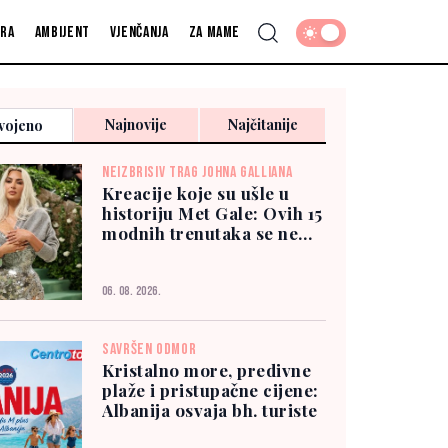
fra
Ambijent
Vjenčanja
Za mame
Najnovije
Najčitanije
vojeno
NEIZBRISIV TRAG JOHNA GALLIANA
Kreacije koje su ušle u
historiju Met Gale: Ovih 15
modnih trenutaka se ne
zaboravlja
06. 08. 2026.
SAVRŠEN ODMOR
Kristalno more, predivne
plaže i pristupačne cijene:
Albanija osvaja bh. turiste