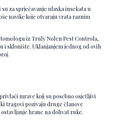
 su za sprječavanje ulaska insekata u
oše navike koje otvaraju vrata raznim
tomologu iz Truly Nolen Pest Controla,
du i sklonište. Uklanjanjem jednog od ovih
roj.
privlači mrave koji su posebno osjetljivi
ski tragovi pozivaju druge članove
i ostavljanje hrane na dohvat ruke.