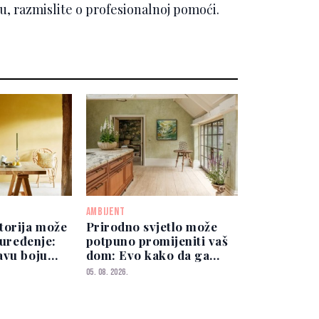
ju, razmislite o profesionalnoj pomoći.
AMBIJENT
torija može
Prirodno svjetlo može
 uređenje:
potpuno promijeniti vaš
avu boju
dom: Evo kako da ga
iskoristite
05. 08. 2026.