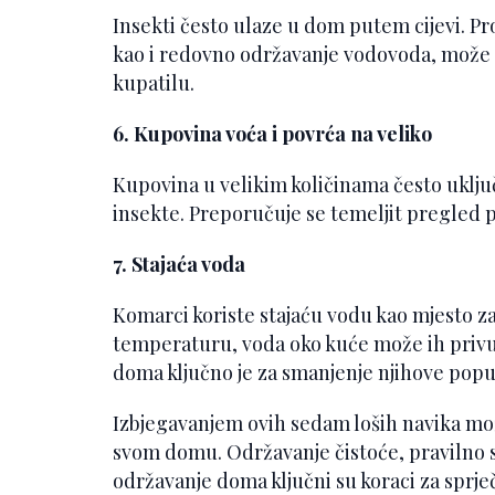
Insekti često ulaze u dom putem cijevi. Pro
kao i redovno održavanje vodovoda, može sp
kupatilu.
6. Kupovina voća i povrća na veliko
Kupovina u velikim količinama često uključ
insekte. Preporučuje se temeljit pregled 
7. Stajaća voda
Komarci koriste stajaću vodu kao mjesto z
temperaturu, voda oko kuće može ih privu
doma ključno je za smanjenje njihove popul
Izbjegavanjem ovih sedam loših navika mož
svom domu. Održavanje čistoće, pravilno s
održavanje doma ključni su koraci za sprječ