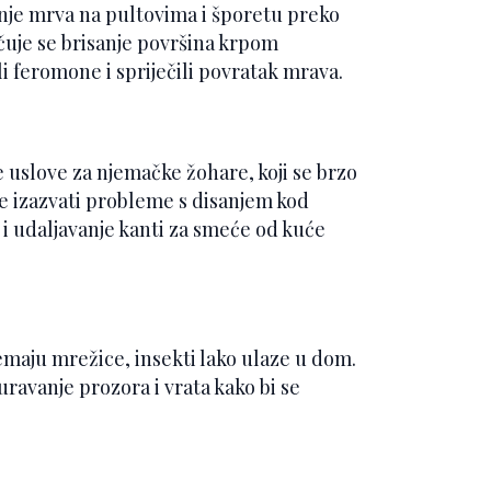
janje mrva na pultovima i šporetu preko
čuje se brisanje površina krpom
 feromone i spriječili povratak mrava.
uslove za njemačke žohare, koji se brzo
e izazvati probleme s disanjem kod
 i udaljavanje kanti za smeće od kuće
nemaju mrežice, insekti lako ulaze u dom.
uravanje prozora i vrata kako bi se