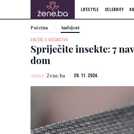
Lifestyle
Celebrity
Ku
Početna
Ambijent
GREŠKE U KUĆANSTVU
Spriječite insekte: 7 na
dom
Autor:
Žene.ba
29. 11. 2024.