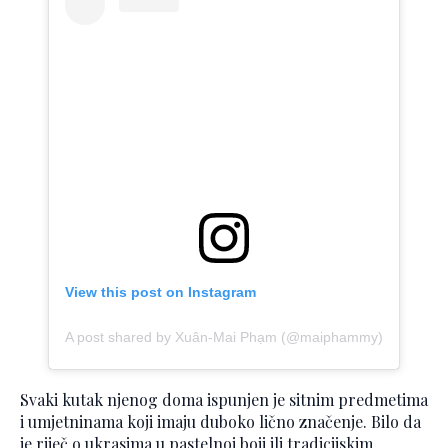
View this post on Instagram
A post shared by Xuân-Mai Phạm (@maiphammy)
Svaki kutak njenog doma ispunjen je sitnim predmetima
i umjetninama koji imaju duboko lično značenje. Bilo da
je riječ o ukrasima u pastelnoj boji ili tradicijskim