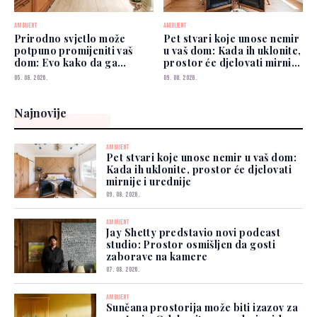
AMBIJENT
AMBIJENT
Prirodno svjetlo može
Pet stvari koje unose nemir
potpuno promijeniti vaš
u vaš dom: Kada ih uklonite,
dom: Evo kako da ga
prostor će djelovati mirnije
iskoristite
i urednije
05. 08. 2026.
09. 08. 2026.
Najnovije
AMBIJENT
Pet stvari koje unose nemir u vaš dom:
Kada ih uklonite, prostor će djelovati
mirnije i urednije
09. 08. 2026.
AMBIJENT
Jay Shetty predstavio novi podcast
studio: Prostor osmišljen da gosti
zaborave na kamere
07. 08. 2026.
AMBIJENT
Sunčana prostorija može biti izazov za