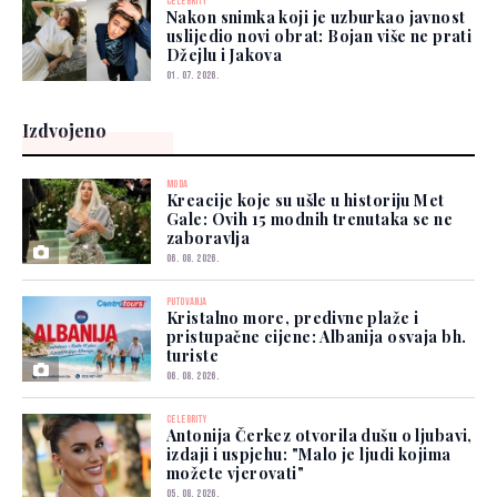
CELEBRITY
Nakon snimka koji je uzburkao javnost
uslijedio novi obrat: Bojan više ne prati
Džejlu i Jakova
01. 07. 2026.
Izdvojeno
MODA
Kreacije koje su ušle u historiju Met
Gale: Ovih 15 modnih trenutaka se ne
zaboravlja
06. 08. 2026.
PUTOVANJA
Kristalno more, predivne plaže i
pristupačne cijene: Albanija osvaja bh.
turiste
06. 08. 2026.
CELEBRITY
Antonija Čerkez otvorila dušu o ljubavi,
izdaji i uspjehu: "Malo je ljudi kojima
možete vjerovati"
05. 08. 2026.