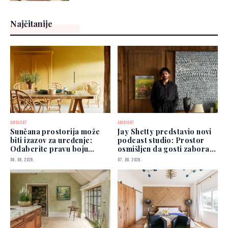
Najčitanije
AMBIJENT
AMBIJENT
Sunčana prostorija može
Jay Shetty predstavio novi
biti izazov za uređenje:
podcast studio: Prostor
Odaberite pravu boju
osmišljen da gosti zaborave
zidova
na kamere
06. 08. 2026.
07. 08. 2026.