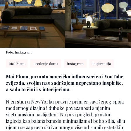
Foto: Instagram
Mai Pham
uređenje doma
instagram
inspirancija
Mai Pham, poznata američka influenserica i YouTube
zvijezda, svojim nas sadržajem neprestano inspiriše,
a sada to čini i s interijerima.
Njen stan u New Yorku pravi je primjer savršenog spoja
modernog dizajna i duboke povezanosti s njenim
vijetnamskim naslijeđem. Na prvi pogled, prostor
izgleda kao balans između minimalizma i boho stila, ali u
njemu se zapravo skriva mnogo više od samih estetskih