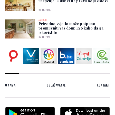
uređenje: Odaberite pravu boju zidova
06. 08. 2026.
AMBIJENT
Prirodno svjetlo može potpuno
promijeniti vaš dom: Evo kako da ga
iskoristite
05. 08. 2026.
O nama
Oglašavanje
Kontakt