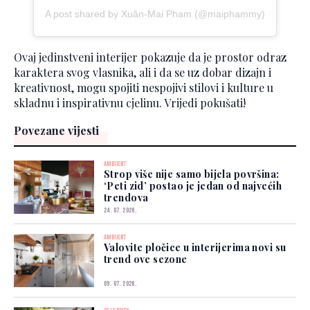
A post shared by Xuân-Mai Phạm (@maiphammy)
Ovaj jedinstveni interijer pokazuje da je prostor odraz
karaktera svog vlasnika, ali i da se uz dobar dizajn i
kreativnost, mogu spojiti nespojivi stilovi i kulture u
skladnu i inspirativnu cjelinu. Vrijedi pokušati!
Povezane vijesti
AMBIJENT
Strop više nije samo bijela površina:
‘Peti zid’ postao je jedan od najvećih
trendova
24. 07. 2026.
AMBIJENT
Valovite pločice u interijerima novi su
trend ove sezone
09. 07. 2026.