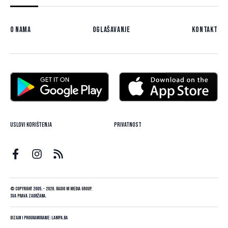
O nama
Oglašavanje
Kontakt
Uslovi korištenja
Privatnost
© Copyright 2005. - 2026. Radio M Media Group.
Sva prava zadržana.
Dizajn i programiranje:
Lampa.ba