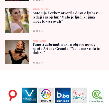
02. 08. 2026.
INTERVJU ZA ŽENE.BA
Antonija Čerkez otvorila dušu o ljubavi,
izdaji i uspjehu: "Malo je ljudi kojima
možete vjerovati"
05. 08. 2026.
BURNE REAKCIJE
Fanovi zabrinuti nakon objave novog
spota Ariane Grande: "Nadamo se da je
dobro"
03. 08. 2026.