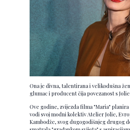
Ona je divna, talentirana i velikodušna žen
glumac i producent čija povezanost s Jolie
Ove godine, zvijezda filma "Maria" planira 
vodi svoj modni kolektiv Atelier Jolie, Evro
Kambodže, svog dugogodišnjeg drugog doma 
smatrala "građankom svijeta" s aspiracija