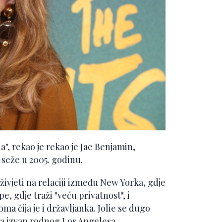
a", rekao je rekao je Jae Benjamin,
 seže u 2005. godinu.
živjeti na relaciji između New Yorka, gdje
pe, gdje traži "veću privatnost", i
čija je i državljanka. Jolie se dugo
ma izvan rodnog Los Angelesa.