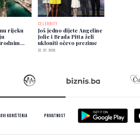
CELEBRITY
nu rijeku
Još jedno dijete Angeline
ju
Jolie i Brada Pitta želi
rirodnim
ukloniti očevo prezime
ropi
22. 07. 2026.
ovi korištenja
Privatnost