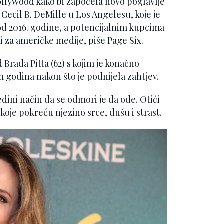
ollywood kako bi započela novo poglavlje
 Cecil B. DeMille u Los Angelesu, koje je
a od 2016. godine, a potencijalnim kupcima
ri za američke medije, piše Page Six.
 Brada Pitta (62) s kojim je konačno
 godina nakon što je podnijela zahtjev.
edini način da se odmori je da ode. Otići
 koje pokreću njezino srce, dušu i strast.