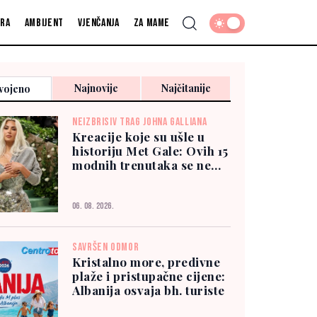
fra
Ambijent
Vjenčanja
Za mame
Najnovije
Najčitanije
vojeno
NEIZBRISIV TRAG JOHNA GALLIANA
Kreacije koje su ušle u
historiju Met Gale: Ovih 15
modnih trenutaka se ne
zaboravlja
06. 08. 2026.
SAVRŠEN ODMOR
Kristalno more, predivne
plaže i pristupačne cijene:
Albanija osvaja bh. turiste