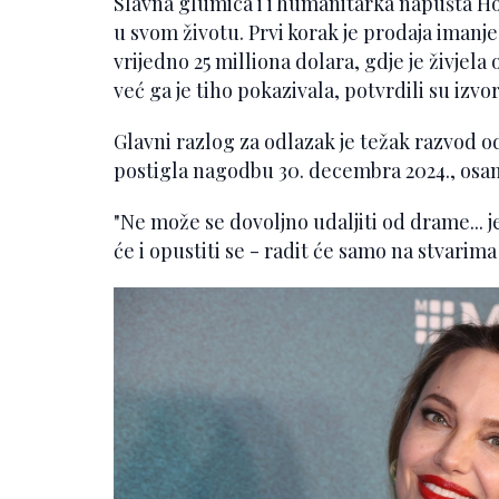
Slavna glumica i i humanitarka napušta H
u svom životu. Prvi korak je prodaja imanje
vrijedno 25 milliona dolara, gdje je živjel
već ga je tiho pokazivala, potvrdili su izvo
Glavni razlog za odlazak je težak razvod od
postigla nagodbu 30. decembra 2024., osam
"Ne može se dovoljno udaljiti od drame... j
će i opustiti se - radit će samo na stvarima