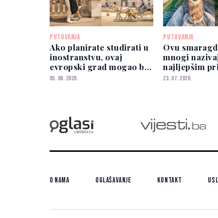
PUTOVANJA
PUTOVANJA
Ako planirate studirati u
Ovu smaragd
inostranstvu, ovaj
mnogi naziva
evropski grad mogao bi
najljepšim p
biti najbolji izbor
bazenom u Ev
05. 08. 2026.
23. 07. 2026.
O nama
Oglašavanje
Kontakt
Usl