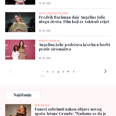
18. 05. 2025.
NAJVEĆA ADAPTACIJA OVE GODINE
Fredrik Backman daje Angeline Jolie
ulogu života: Film koji će šokirati svijet
06. 05. 2025.
WOMEN IN TRAINING INC.
Angelina Jolie podržava kćerku u borbi
protiv siromaštva
05. 03. 2025.
1
2
3
4
5
6
7
Najčitanije
BURNE REAKCIJE
Fanovi zabrinuti nakon objave novog
spota Ariane Grande: "Nadamo se da je