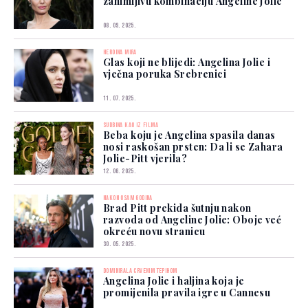
zanimljivu kombinaciju Angeline Jolie
08. 09. 2025.
HEROINA MIRA
Glas koji ne blijedi: Angelina Jolie i
vječna poruka Srebrenici
11. 07. 2025.
SUDBINA KAO IZ FILMA
Beba koju je Angelina spasila danas
nosi raskošan prsten: Da li se Zahara
Jolie-Pitt vjerila?
12. 06. 2025.
NAKON OSAM GODINA
Brad Pitt prekida šutnju nakon
razvoda od Angeline Jolie: Oboje već
okreću novu stranicu
30. 05. 2025.
DOMINIRALA CRVENIM TEPIHOM
Angelina Jolie i haljina koja je
promijenila pravila igre u Cannesu