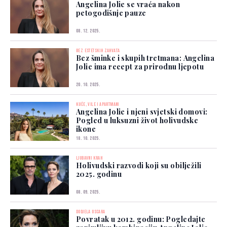
Angelina Jolie se vraća nakon
petogodišnje pauze
08. 12. 2025.
BEZ ESTETSKIH ZAHVATA
Bez šminke i skupih tretmana: Angelina
Jolie ima recept za prirodnu ljepotu
20. 10. 2025.
KUĆE, VILE I APARTMANI
Angelina Jolie i njeni svjetski domovi:
Pogled u luksuzni život holivudske
ikone
18. 10. 2025.
LJUBAVNI KRAH
Holivudski razvodi koji su obilježili
2025. godinu
08. 09. 2025.
DODJELA OSCARA
Povratak u 2012. godinu: Pogledajte