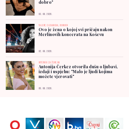
dobro"
03. 08. 2026.
TALENT, ELEGANCIJA, OSMIJEH
Ovo je žena o kojoj svi pričaju nakon
Merlinovih koncerata na Koševu
02. 08. 2026.
INTERVJU ZA ŽENE.BA
Antonija Čerkez otvorila dušu o ljubavi,
izdaji i uspjehu: "Malo je ljudi kojima
možete vjerovati"
05. 08. 2026.