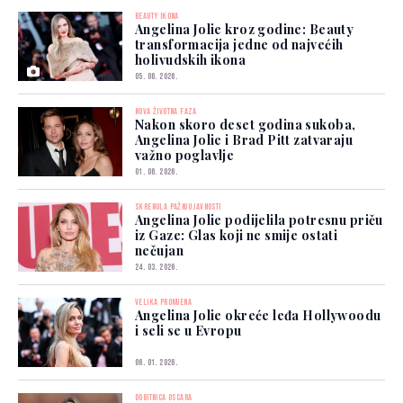
BEAUTY IKONA
Angelina Jolie kroz godine: Beauty
transformacija jedne od najvećih
holivudskih ikona
05. 06. 2026.
NOVA ŽIVOTNA FAZA
Nakon skoro deset godina sukoba,
Angelina Jolie i Brad Pitt zatvaraju
važno poglavlje
01. 06. 2026.
SKRENULA PAŽNJU JAVNOSTI
Angelina Jolie podijelila potresnu priču
iz Gaze: Glas koji ne smije ostati
nečujan
24. 03. 2026.
VELIKA PROMJENA
Angelina Jolie okreće leđa Hollywoodu
i seli se u Evropu
06. 01. 2026.
DOBITNICA OSCARA