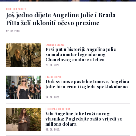
PODNESEN ZAHTJEV
Još jedno dijete Angeline Jolie i Brada
Pitta želi ukloniti očevo prezime
22. 07. 2026.
EMOTIVNA DRAMA
Prvi put u historiji: Angelina Jolie
snimala unutar legendarnog
Chanelovog couture ateljea
26. 06. 2026.
I NA 30 STEPENI
Dok svi nose pastelne tonove, Angelina
Jolie bira crno i izgleda spektakularno
17. 06. 2026.
LUKSUZNA NEKRETNINA
Vila Angeline Jolie traži novog
vlasnika: Pogledajte zašto vrijedi 30
miliona dolara
09. 06. 2026.