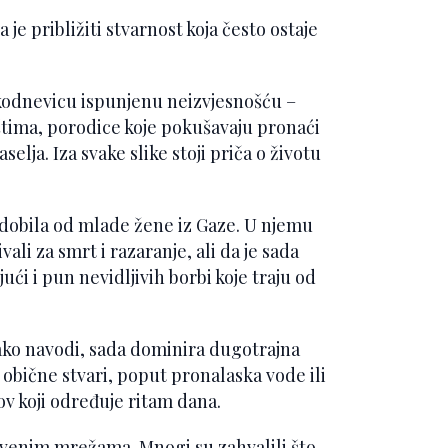
 približiti stvarnost koja često ostaje
vakodnevicu ispunjenu neizvjesnošću –
štima, porodice koje pokušavaju pronaći
lja. Iza svake slike stoji priča o životu
 dobila od mlade žene iz Gaze. U njemu
vali za smrt i razaranje, ali da je sada
jući i pun nevidljivih borbi koje traju od
ako navodi, sada dominira dugotrajna
a obične stvari, poput pronalaska vode ili
v koji određuje ritam dana.
štvenim mrežama. Mnogi su zahvalili što