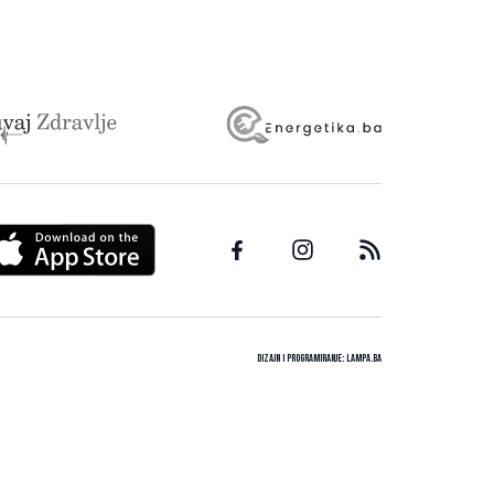
Dizajn i programiranje:
Lampa.ba