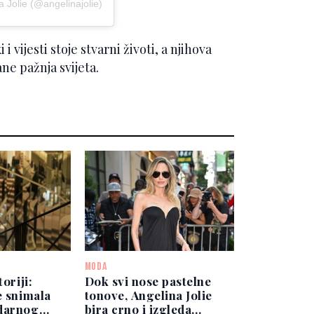
a Jolie (@angelinajolie)
i vijesti stoje stvarni životi, a njihova
ne pažnja svijeta.
MODA
toriji:
Dok svi nose pastelne
e snimala
tonove, Angelina Jolie
darnog
bira crno i izgleda