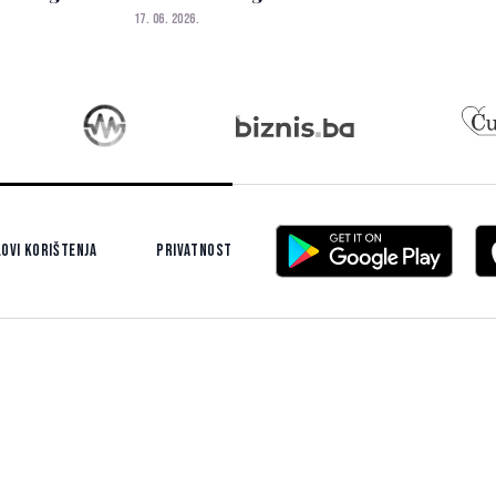
couture
spektakularno
17. 06. 2026.
ovi korištenja
Privatnost