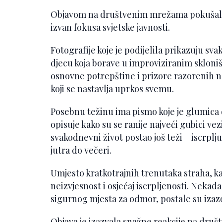
Objavom na društvenim mrežama pokušala je
izvan fokusa svjetske javnosti.
Fotografije koje je podijelila prikazuju s
djecu koja borave u improviziranim skloni
osnovne potrepštine i prizore razorenih nase
koji se nastavlja uprkos svemu.
Posebnu težinu ima pismo koje je glumica
opisuje kako su se ranije najveći gubici vezi
svakodnevni život postao još teži – iscrplju
jutra do večeri.
Umjesto kratkotrajnih trenutaka straha, k
neizvjesnost i osjećaj iscrpljenosti. Nekad
sigurnog mjesta za odmor, postale su izazo
Objava je izazvala snažne reakcije na dru