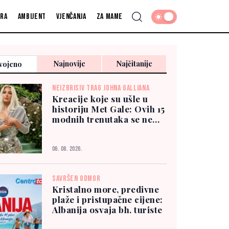
fra
Ambijent
Vjenčanja
Za mame
Najnovije
Najčitanije
vojeno
NEIZBRISIV TRAG JOHNA GALLIANA
Kreacije koje su ušle u
historiju Met Gale: Ovih 15
modnih trenutaka se ne
zaboravlja
06. 08. 2026.
SAVRŠEN ODMOR
Kristalno more, predivne
plaže i pristupačne cijene:
Albanija osvaja bh. turiste