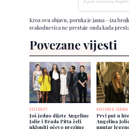
A post shared by Angelin
Kroz ovu objavu, poruka je jasna – iza brojki 
svakodnevica ne prestaje onda kada presta
Povezane vijesti
CELEBRITY
KULTURA & ZABAVA
Još jedno dijete Angeline
Prvi put u his
Jolie i Brada Pitta želi
Angelina Joli
ukloniti očevo prezime
unutar legen