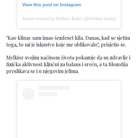
View this post on Instagram
A post shared by Melkior Bašić (@melkior.basic)
"Kao klinac sam imao šezdeset kila. Danas, kad se sjetim
toga, to mi je iskustvo koje me oblikovalo", prisjetio se.
Melkior svojim načinom života pokazuje da su zdravlje i
fizička aktivnost ključni za balans i sreću, a ta filozofija
preslikava se i u njegovim jelima.