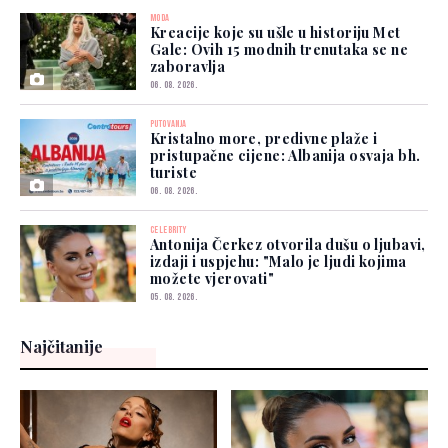
MODA
Kreacije koje su ušle u historiju Met
Gale: Ovih 15 modnih trenutaka se ne
zaboravlja
06. 08. 2026.
PUTOVANJA
Kristalno more, predivne plaže i
pristupačne cijene: Albanija osvaja bh.
turiste
06. 08. 2026.
CELEBRITY
Antonija Čerkez otvorila dušu o ljubavi,
izdaji i uspjehu: "Malo je ljudi kojima
možete vjerovati"
05. 08. 2026.
Najčitanije