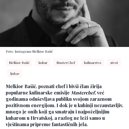
Foto: Instagram/Melkior Bašić
Melkior Bašić
kuhar
MasterChef
kulinarstvo
zivot
ljubav
Melkior Bašić, poznati chef i bivši član žirija
popularne kulinarske emisije
Masterchef
, već
godinama oduševljava publiku svojom zaraznom
pozitivnom energijom. I dok je u kuhinji nezaustavljiv,
mnogo je onih koji ga smatraju i najpoželjnijim
kuharom u Hrvatskoj, a razlog ne leži samo u
vještinama pripreme fantastičnih jela.