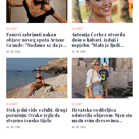
CELEBRITY
CELEBRITY
Fanovi zabrinuti nakon
Antonija Čerkez otvorila
objave novog spota Ariane
dušu o ljubavi, izdaji i
Grande: "Nadamo se da je
uspjehu: "Malo je ljudi
dobro"
kojima možete vjerovati"
03. 08. 2026.
05. 08. 2026.
CELEBRITY
CELEBRITY
Dok jedni vide celulit, drugi
Hrvatska voditeljica
poručuju: Ovako izgleda
oduševila objavom: Njen sin
stvarno žensko tijelo
među svim dresovima
izabrao Zmajeve
04. 08. 2026.
04. 08. 2026.