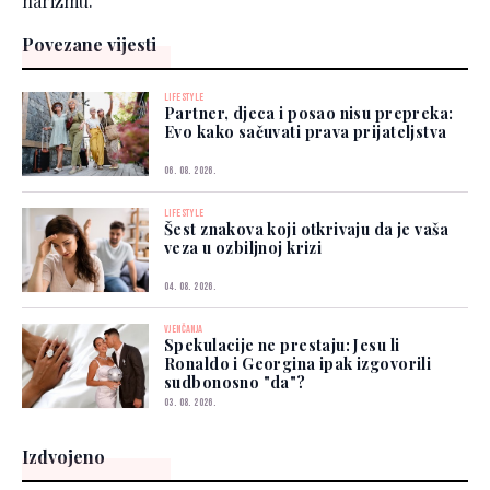
harizmu.
Povezane vijesti
LIFESTYLE
Partner, djeca i posao nisu prepreka:
Evo kako sačuvati prava prijateljstva
06. 08. 2026.
LIFESTYLE
Šest znakova koji otkrivaju da je vaša
veza u ozbiljnoj krizi
04. 08. 2026.
VJENČANJA
Spekulacije ne prestaju: Jesu li
Ronaldo i Georgina ipak izgovorili
sudbonosno "da"?
03. 08. 2026.
Izdvojeno