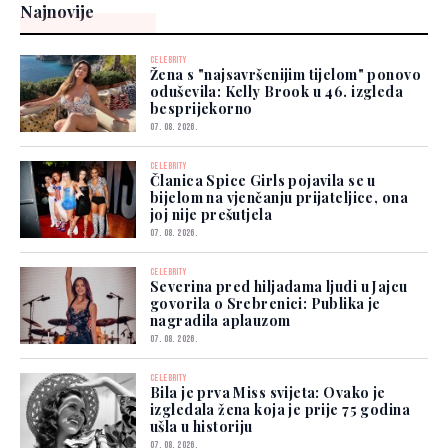
Najnovije
CELEBRITY
Žena s "najsavršenijim tijelom" ponovo
oduševila: Kelly Brook u 46. izgleda
besprijekorno
07. 08. 2026.
CELEBRITY
Članica Spice Girls pojavila se u
bijelom na vjenčanju prijateljice, ona
joj nije prešutjela
07. 08. 2026.
CELEBRITY
Severina pred hiljadama ljudi u Jajcu
govorila o Srebrenici: Publika je
nagradila aplauzom
07. 08. 2026.
CELEBRITY
Bila je prva Miss svijeta: Ovako je
izgledala žena koja je prije 75 godina
ušla u historiju
07. 08. 2026.