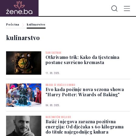
Početna
kulinarstvo
kulinarstvo
TAJNI SASTOJAK
Otkrivamo trik: Kako da tjestenina
postane savršeno kremasta
11. 09. 2025.
MAGIJA SE VRAĆA U KUHINJU
Evo kada počinje nova sezona showa
"Harry Potter: Wizards of Baking"
04. 09. 2025.
HARIZMATIČNI MELKIOR
Bašić i njegova zarazna pozitivna
energija: Od dječaka s 60 kilograma
do titule najzgodnijeg kuhara