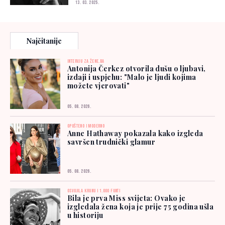
13. 03. 2025.
Najčitanije
INTERVJU ZA ŽENE.BA
Antonija Čerkez otvorila dušu o ljubavi,
izdaji i uspjehu: "Malo je ljudi kojima
možete vjerovati"
05. 08. 2026.
OPUŠTENO I MODERNO
Anne Hathaway pokazala kako izgleda
savršen trudnički glamur
05. 08. 2026.
OSVOJILA KRUNU I 1.000 FUNTI
Bila je prva Miss svijeta: Ovako je
izgledala žena koja je prije 75 godina ušla
u historiju