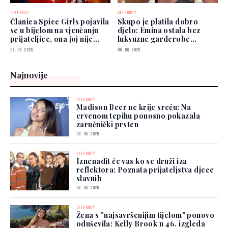
CELEBRITY
CELEBRITY
Članica Spice Girls pojavila
Skupo je platila dobro
se u bijelom na vjenčanju
djelo: Emina ostala bez
prijateljice, ona joj nije
luksuzne garderobe
prešutjela
vrijedne više od 50.000
07. 08. 2026.
06. 08. 2026.
eura
Najnovije
CELEBRITY
Madison Beer ne krije sreću: Na
crvenom tepihu ponosno pokazala
zaručnički prsten
09. 08. 2026.
CELEBRITY
Iznenadit će vas ko se druži iza
reflektora: Poznata prijateljstva djece
slavnih
08. 08. 2026.
CELEBRITY
Žena s "najsavršenijim tijelom" ponovo
oduševila: Kelly Brook u 46. izgleda