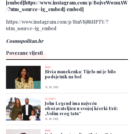
[embed]https://www.instagram.com/p/BojveWwnuAW
/?utm_source=ig_embed[/embed]
https://www.instagram.com/p/BmVSj8SHPTY/?
utm_source=ig_embed
Cosmopolitan.hr
Povezane vijesti
MODA
Bivša manekenka: Tijelo mi je bilo
podsjetnik na bol
19. 09. 2025.
CELEBRITY
John Legend ima najveću
obožavateljicu u svojoj kćerki Esti:
„Volim svog tatu“
15. 09. 2025.
MODA