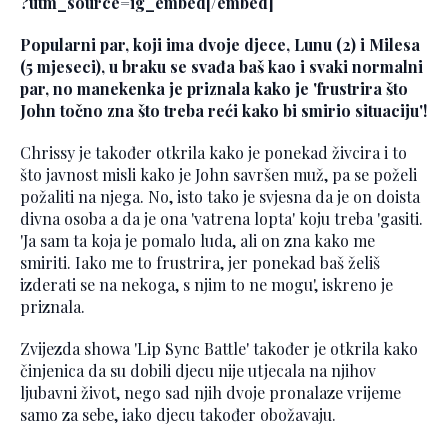
?utm_source=ig_embed[/embed]
Popularni par, koji ima dvoje djece, Lunu (2) i Milesa
(5 mjeseci), u braku se svađa baš kao i svaki normalni
par, no manekenka je priznala kako je 'frustrira što
John točno zna što treba reći kako bi smirio situaciju'!
Chrissy je također otkrila kako je ponekad živcira i to
što javnost misli kako je John savršen muž, pa se poželi
požaliti na njega. No, isto tako je svjesna da je on doista
divna osoba a da je ona 'vatrena lopta' koju treba 'gasiti.
'Ja sam ta koja je pomalo luda, ali on zna kako me
smiriti. Iako me to frustrira, jer ponekad baš želiš
izderati se na nekoga, s njim to ne mogu', iskreno je
priznala.
Zvijezda showa 'Lip Sync Battle' također je otkrila kako
činjenica da su dobili djecu nije utjecala na njihov
ljubavni život, nego sad njih dvoje pronalaze vrijeme
samo za sebe, iako djecu također obožavaju.