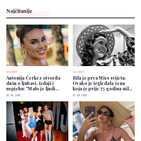
Najčitanije
CELEBRITY
CELEBRITY
Antonija Čerkez otvorila
Bila je prva Miss svijeta:
dušu o ljubavi, izdaji i
Ovako je izgledala žena
uspjehu: "Malo je ljudi
koja je prije 75 godina ušla
kojima možete vjerovati"
u historiju
05. 08. 2026.
07. 08. 2026.