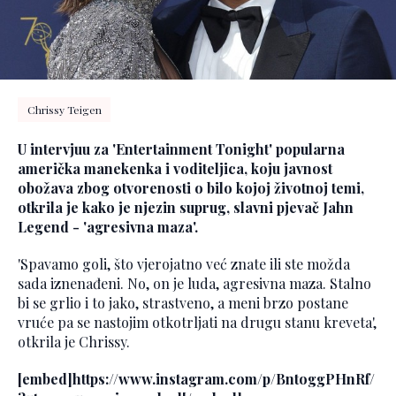
Chrissy Teigen
U intervjuu za 'Entertainment
Tonight
' popularna
američka manekenka i voditeljica, koju javnost
obožava zbog otvorenosti o bilo kojoj životnoj temi,
otkrila je kako je njezin suprug, slavni pjevač Jahn
Legend - 'agresivna maza'.
'Spavamo goli, što vjerojatno već znate ili ste možda
sada iznenađeni. No, on je luda, agresivna maza. Stalno
bi se grlio i to jako, strastveno, a meni brzo postane
vruće pa se nastojim otkotrljati na drugu stanu kreveta',
otkrila je Chrissy.
[embed]https://www.instagram.com/p/BntoggPHnRf/