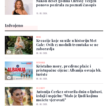
Nakon deset godina Chrissy Teigen
ponovo pozirala za poznati časopis
15. 05. 2024.
Izdvojeno
MODA
Kreacije koje su ušle u historiju Met
Gale: Ovih 15 modnih trenutaka se ne
zaboravlja
06. 08. 2026.
PUTOVANJA
Kristalno more, predivne plaže i
pristupačne cijene: Albanija osvaja bh.
turiste
06. 08. 2026.
CELEBRITY
Antonija Čerkez otvorila dušu o ljubavi,
izdaji i uspjehu: "Malo je ljudi kojima
možete vjerovati"
05. 08. 2026.