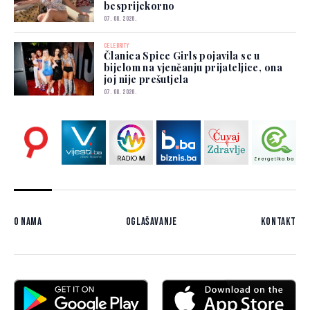
besprijekorno
07. 08. 2026.
CELEBRITY
Članica Spice Girls pojavila se u
bijelom na vjenčanju prijateljice, ona
joj nije prešutjela
07. 08. 2026.
O nama
Oglašavanje
Kontakt