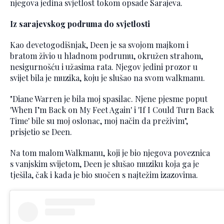
njegova jedina svjetlost tokom opsade Sarajeva.
Iz sarajevskog podruma do svjetlosti
Kao devetogodišnjak, Deen je sa svojom majkom i
bratom živio u hladnom podrumu, okružen strahom,
nesigurnošću i užasima rata. Njegov jedini prozor u
svijet bila je muzika, koju je slušao na svom walkmanu.
"Diane Warren je bila moj spasilac. Njene pjesme poput
'When I’m Back on My Feet Again' i 'If I Could Turn Back
Time' bile su moj oslonac, moj način da preživim",
prisjetio se Deen.
Na tom malom Walkmanu, koji je bio njegova poveznica
s vanjskim svijetom, Deen je slušao muziku koja ga je
tješila, čak i kada je bio suočen s najtežim izazovima.