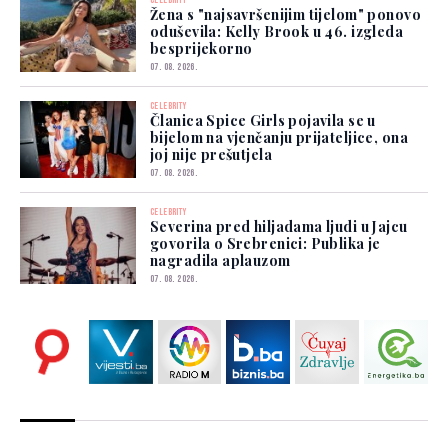
Žena s "najsavršenijim tijelom" ponovo
oduševila: Kelly Brook u 46. izgleda
besprijekorno
07. 08. 2026.
CELEBRITY
Članica Spice Girls pojavila se u
bijelom na vjenčanju prijateljice, ona
joj nije prešutjela
07. 08. 2026.
CELEBRITY
Severina pred hiljadama ljudi u Jajcu
govorila o Srebrenici: Publika je
nagradila aplauzom
07. 08. 2026.