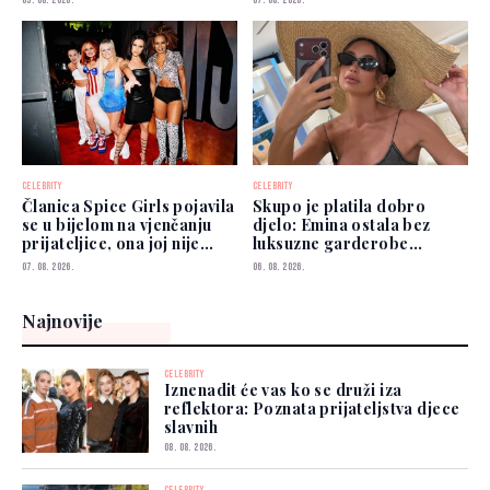
05. 08. 2026.
07. 08. 2026.
CELEBRITY
CELEBRITY
Članica Spice Girls pojavila
Skupo je platila dobro
se u bijelom na vjenčanju
djelo: Emina ostala bez
prijateljice, ona joj nije
luksuzne garderobe
prešutjela
vrijedne više od 50.000
07. 08. 2026.
06. 08. 2026.
eura
Najnovije
CELEBRITY
Iznenadit će vas ko se druži iza
reflektora: Poznata prijateljstva djece
slavnih
08. 08. 2026.
CELEBRITY