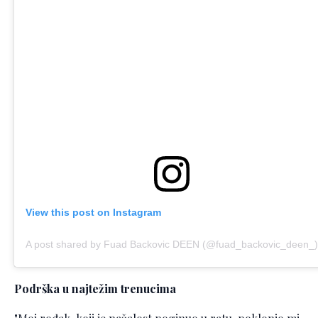
View this post on Instagram
A post shared by Fuad Backovic DEEN (@fuad_backovic_deen_)
Podrška u najtežim trenucima