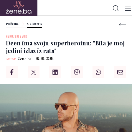
Početna
Celebrity
HEROJSKI ZVUK
Deen ima svoju superheroinu: "Bila je moj
jedini izlaz iz rata"
Autor:
Žene.ba
07. 02. 2025.