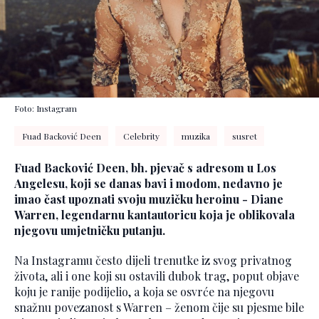
Foto: Instagram
Fuad Backović Deen
Celebrity
muzika
susret
Fuad Backović Deen, bh. pjevač s adresom u Los
Angelesu, koji se danas bavi i modom, nedavno je
imao čast upoznati svoju muzičku heroinu - Diane
Warren, legendarnu kantautoricu koja je oblikovala
njegovu umjetničku putanju.
Na Instagramu često dijeli trenutke iz svog privatnog
života, ali i one koji su ostavili dubok trag, poput objave
koju je ranije podijelio, a koja se osvrće na njegovu
snažnu povezanost s Warren – ženom čije su pjesme bile