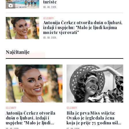
turiste
06. 08. 2026.
CELEBRITY
Antonija Čerkez otvorila dušu o ljubavi,
izdaji i uspjehu: "Malo je ljudi kojima
možete vjerovati"
05. 08. 2026.
Najčitanije
CELEBRITY
CELEBRITY
Antonija Čerkez otvorila
Bila je prva Miss svijeta:
dušu o ljubavi, izdaji i
Ovako je izgledala žena
uspjehu: "Malo je ljudi
koja je prije 75 godina ušla
kojima možete vjerovati"
u historiju