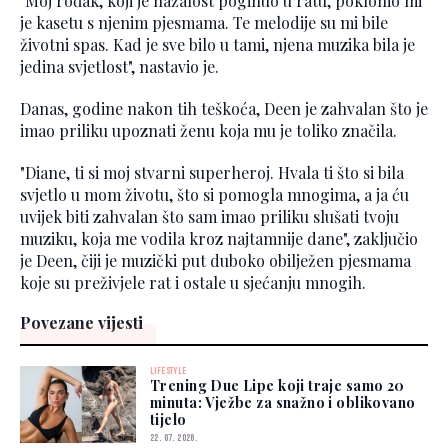
"Moj rođak, koji je nažalost poginuo u ratu, poklonio mi
je kasetu s njenim pjesmama. Te melodije su mi bile
životni spas. Kad je sve bilo u tami, njena muzika bila je
jedina svjetlost", nastavio je.
Danas, godine nakon tih teškoća, Deen je zahvalan što je
imao priliku upoznati ženu koja mu je toliko značila.
"Diane, ti si moj stvarni superheroj. Hvala ti što si bila
svjetlo u mom životu, što si pomogla mnogima, a ja ću
uvijek biti zahvalan što sam imao priliku slušati tvoju
muziku, koja me vodila kroz najtamnije dane", zaključio
je Deen, čiji je muzički put duboko obilježen pjesmama
koje su preživjele rat i ostale u sjećanju mnogih.
Povezane vijesti
LIFESTYLE
Trening Due Lipe koji traje samo 20
minuta: Vježbe za snažno i oblikovano
tijelo
22. 07. 2026.