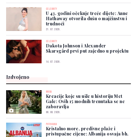
CELEBRITY
U 43. godini očekuje treće dijete: Anne
Hathaway otvorila dušu o majčinstvu i
trudnoći
21. 07. 2026.
CELEBRITY
Dakota Johnson i Alexander
Skarsgård prvi put zajedno u projektu
14. 07. 2026.
Izdvojeno
MODA
Kreacije koje su ušle u historiju Met
Gale: Ovih 15 modnih trenutaka se ne
zaboravlja
06. 08. 2026.
PUTOVANJA
Kristalno more, predivne plaže i
pristupačne cijene: Albanija osvaja bh.