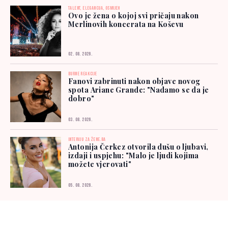
TALENT, ELEGANCIJA, OSMIJEH
Ovo je žena o kojoj svi pričaju nakon
Merlinovih koncerata na Koševu
02. 08. 2026.
BURNE REAKCIJE
Fanovi zabrinuti nakon objave novog
spota Ariane Grande: "Nadamo se da je
dobro"
03. 08. 2026.
INTERVJU ZA ŽENE.BA
Antonija Čerkez otvorila dušu o ljubavi,
izdaji i uspjehu: "Malo je ljudi kojima
možete vjerovati"
05. 08. 2026.