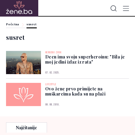
Početna
susret
susret
HEROJSKI ZVUK
Deen ima svoju superheroinu: "Bila je
moj jedini izlaz iz rata"
07. 02. 2025.
LIFESTYLE
Ovo žene prvo primijete na
muškarcima kada su na plaži
06. 06. 2018.
Najčitanije