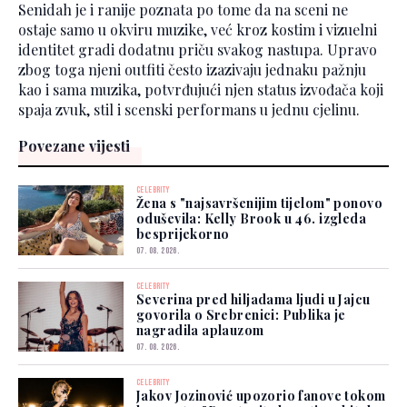
Senidah je i ranije poznata po tome da na sceni ne
ostaje samo u okviru muzike, već kroz kostim i vizuelni
identitet gradi dodatnu priču svakog nastupa. Upravo
zbog toga njeni outfiti često izazivaju jednaku pažnju
kao i sama muzika, potvrđujući njen status izvođača koji
spaja zvuk, stil i scenski performans u jednu cjelinu.
Povezane vijesti
CELEBRITY
Žena s "najsavršenijim tijelom" ponovo
oduševila: Kelly Brook u 46. izgleda
besprijekorno
07. 08. 2026.
CELEBRITY
Severina pred hiljadama ljudi u Jajcu
govorila o Srebrenici: Publika je
nagradila aplauzom
07. 08. 2026.
CELEBRITY
Jakov Jozinović upozorio fanove tokom