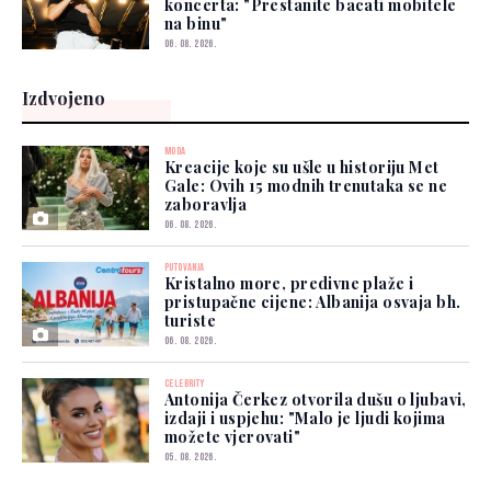
koncerta: "Prestanite bacati mobitele
na binu"
06. 08. 2026.
Izdvojeno
MODA
Kreacije koje su ušle u historiju Met
Gale: Ovih 15 modnih trenutaka se ne
zaboravlja
06. 08. 2026.
PUTOVANJA
Kristalno more, predivne plaže i
pristupačne cijene: Albanija osvaja bh.
turiste
06. 08. 2026.
CELEBRITY
Antonija Čerkez otvorila dušu o ljubavi,
izdaji i uspjehu: "Malo je ljudi kojima
možete vjerovati"
05. 08. 2026.