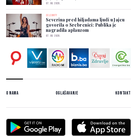
07. 08. 2026.
CELEBRITY
Severina pred hiljadama ljudi u Jajcu
govorila o Srebrenici: Publika je
nagradila aplauzom
07. 08. 2026.
O nama
Oglašavanje
Kontakt