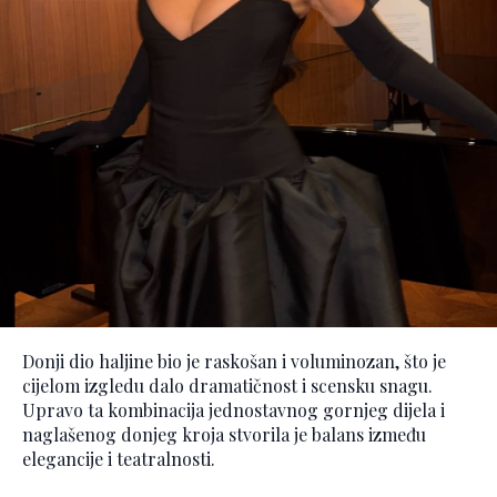
Donji dio haljine bio je raskošan i voluminozan, što je
cijelom izgledu dalo dramatičnost i scensku snagu.
Upravo ta kombinacija jednostavnog gornjeg dijela i
naglašenog donjeg kroja stvorila je balans između
elegancije i teatralnosti.