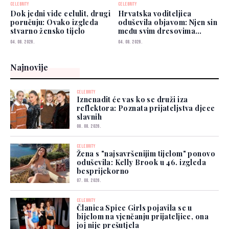
CELEBRITY
CELEBRITY
Dok jedni vide celulit, drugi
Hrvatska voditeljica
poručuju: Ovako izgleda
oduševila objavom: Njen sin
stvarno žensko tijelo
među svim dresovima
izabrao Zmajeve
04. 08. 2026.
04. 08. 2026.
Najnovije
CELEBRITY
Iznenadit će vas ko se druži iza
reflektora: Poznata prijateljstva djece
slavnih
08. 08. 2026.
CELEBRITY
Žena s "najsavršenijim tijelom" ponovo
oduševila: Kelly Brook u 46. izgleda
besprijekorno
07. 08. 2026.
CELEBRITY
Članica Spice Girls pojavila se u
bijelom na vjenčanju prijateljice, ona
joj nije prešutjela