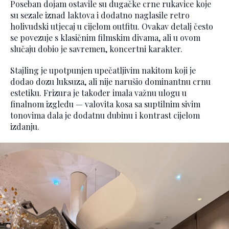
Poseban dojam ostavile su dugačke crne rukavice koje
su sezale iznad laktova i dodatno naglasile retro
holivudski utjecaj u cijelom outfitu. Ovakav detalj često
se povezuje s klasičnim filmskim divama, ali u ovom
slučaju dobio je savremen, koncertni karakter.
Stajling je upotpunjen upečatljivim nakitom koji je
dodao dozu luksuza, ali nije narušio dominantnu crnu
estetiku. Frizura je također imala važnu ulogu u
finalnom izgledu — valovita kosa sa suptilnim sivim
tonovima dala je dodatnu dubinu i kontrast cijelom
izdanju.