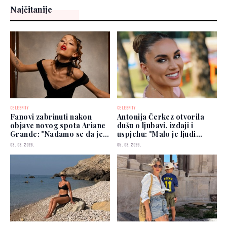
Najčitanije
CELEBRITY
CELEBRITY
Fanovi zabrinuti nakon
Antonija Čerkez otvorila
objave novog spota Ariane
dušu o ljubavi, izdaji i
Grande: "Nadamo se da je
uspjehu: "Malo je ljudi
dobro"
kojima možete vjerovati"
03. 08. 2026.
05. 08. 2026.