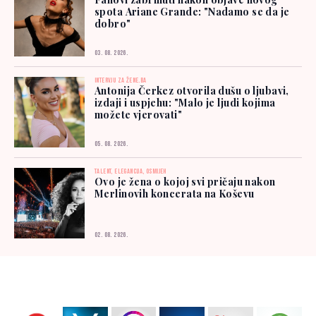
spota Ariane Grande: "Nadamo se da je
dobro"
03. 08. 2026.
INTERVJU ZA ŽENE.BA
Antonija Čerkez otvorila dušu o ljubavi,
izdaji i uspjehu: "Malo je ljudi kojima
možete vjerovati"
05. 08. 2026.
TALENT, ELEGANCIJA, OSMIJEH
Ovo je žena o kojoj svi pričaju nakon
Merlinovih koncerata na Koševu
02. 08. 2026.