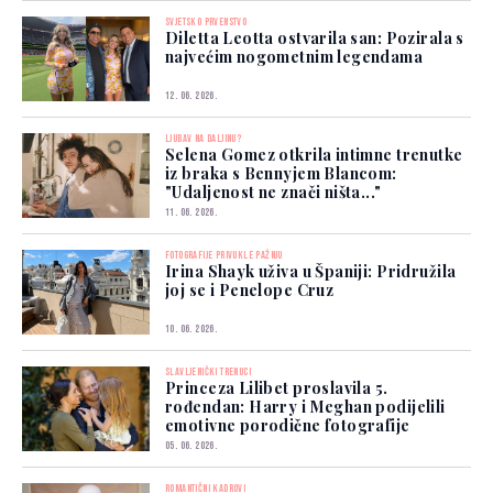
SVJETSKO PRVENSTVO
Diletta Leotta ostvarila san: Pozirala s
najvećim nogometnim legendama
12. 06. 2026.
LJUBAV NA DALJINU?
Selena Gomez otkrila intimne trenutke
iz braka s Bennyjem Blancom:
"Udaljenost ne znači ništa..."
11. 06. 2026.
FOTOGRAFIJE PRIVUKLE PAŽNJU
Irina Shayk uživa u Španiji: Pridružila
joj se i Penelope Cruz
10. 06. 2026.
SLAVLJENIČKI TRENUCI
Princeza Lilibet proslavila 5.
rođendan: Harry i Meghan podijelili
emotivne porodične fotografije
05. 06. 2026.
ROMANTIČNI KADROVI