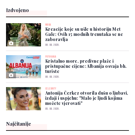
Izdvojeno
MODA
Kreacije koje su ušle u historiju Met
Gale: Ovih 15 modnih trenutaka se ne
zaboravlja
06. 08. 2026.
PUTOVANJA
Kristalno more, predivne plaže i
pristupačne cijene: Albanija osvaja bh.
turiste
06. 08. 2026.
CELEBRITY
Antonija Čerkez otvorila dušu o ljubavi,
izdaji i uspjehu: "Malo je ljudi kojima
možete vjerovati"
05. 08. 2026.
Najčitanije