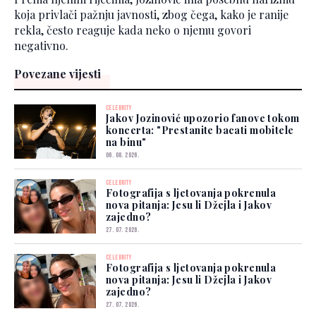
koja privlači pažnju javnosti, zbog čega, kako je ranije
rekla, često reaguje kada neko o njemu govori
negativno.
Povezane vijesti
CELEBRITY
Jakov Jozinović upozorio fanove tokom
koncerta: "Prestanite bacati mobitele
na binu"
06. 08. 2026.
CELEBRITY
Fotografija s ljetovanja pokrenula
nova pitanja: Jesu li Džejla i Jakov
zajedno?
27. 07. 2026.
CELEBRITY
Fotografija s ljetovanja pokrenula
nova pitanja: Jesu li Džejla i Jakov
zajedno?
27. 07. 2026.