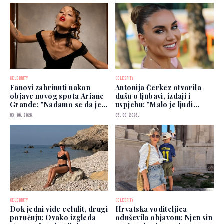
CELEBRITY
CELEBRITY
Fanovi zabrinuti nakon
Antonija Čerkez otvorila
objave novog spota Ariane
dušu o ljubavi, izdaji i
Grande: "Nadamo se da je
uspjehu: "Malo je ljudi
dobro"
kojima možete vjerovati"
03. 08. 2026.
05. 08. 2026.
CELEBRITY
CELEBRITY
Dok jedni vide celulit, drugi
Hrvatska voditeljica
poručuju: Ovako izgleda
oduševila objavom: Njen sin