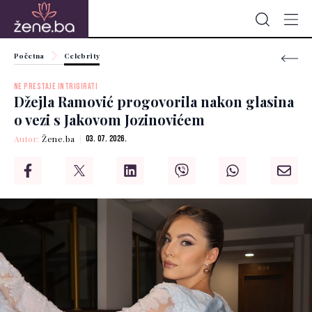
Početna
Celebrity
NE PRESTAJE INTRIGIRATI
Džejla Ramović progovorila nakon glasina
o vezi s Jakovom Jozinovićem
Autor:
Žene.ba
03. 07. 2026.