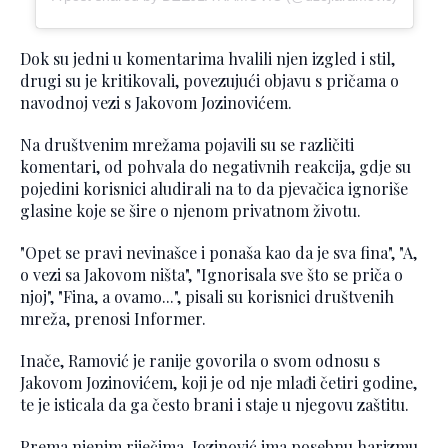
Dok su jedni u komentarima hvalili njen izgled i stil,
drugi su je kritikovali, povezujući objavu s pričama o
navodnoj vezi s Jakovom Jozinovićem.
Na društvenim mrežama pojavili su se različiti
komentari, od pohvala do negativnih reakcija, gdje su
pojedini korisnici aludirali na to da pjevačica ignoriše
glasine koje se šire o njenom privatnom životu.
"Opet se pravi nevinašce i ponaša kao da je sva fina", "A,
o vezi sa Jakovom ništa", "Ignorisala sve što se priča o
njoj", "Fina, a ovamo...", pisali su korisnici društvenih
mreža, prenosi Informer.
Inače, Ramović je ranije govorila o svom odnosu s
Jakovom Jozinovićem, koji je od nje mlađi četiri godine,
te je isticala da ga često brani i staje u njegovu zaštitu.
Prema njenim riječima, Jozinović ima posebnu harizmu