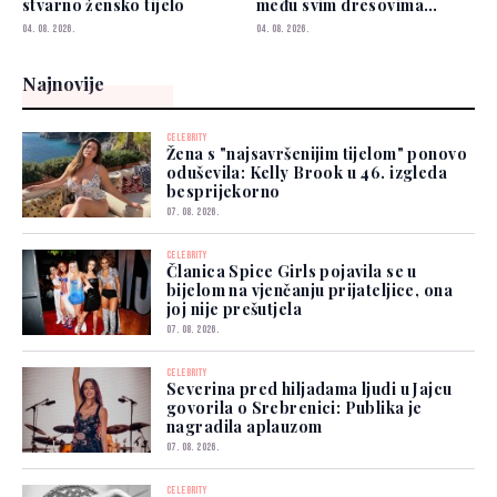
stvarno žensko tijelo
među svim dresovima
izabrao Zmajeve
04. 08. 2026.
04. 08. 2026.
Najnovije
CELEBRITY
Žena s "najsavršenijim tijelom" ponovo
oduševila: Kelly Brook u 46. izgleda
besprijekorno
07. 08. 2026.
CELEBRITY
Članica Spice Girls pojavila se u
bijelom na vjenčanju prijateljice, ona
joj nije prešutjela
07. 08. 2026.
CELEBRITY
Severina pred hiljadama ljudi u Jajcu
govorila o Srebrenici: Publika je
nagradila aplauzom
07. 08. 2026.
CELEBRITY