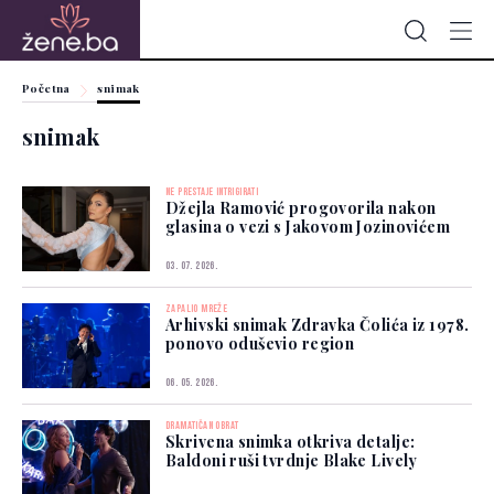
Početna
snimak
snimak
NE PRESTAJE INTRIGIRATI
Džejla Ramović progovorila nakon
glasina o vezi s Jakovom Jozinovićem
03. 07. 2026.
ZAPALIO MREŽE
Arhivski snimak Zdravka Čolića iz 1978.
ponovo oduševio region
06. 05. 2026.
DRAMATIČAN OBRAT
Skrivena snimka otkriva detalje:
Baldoni ruši tvrdnje Blake Lively