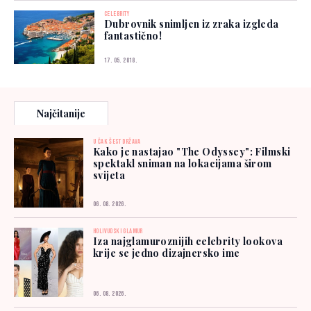
CELEBRITY
Dubrovnik snimljen iz zraka izgleda
fantastično!
17. 05. 2018.
Najčitanije
U ČAK ŠEST DRŽAVA
Kako je nastajao "The Odyssey": Filmski
spektakl sniman na lokacijama širom
svijeta
06. 08. 2026.
HOLIVUDSKI GLAMUR
Iza najglamuroznijih celebrity lookova
krije se jedno dizajnersko ime
06. 08. 2026.