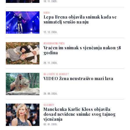
15. 11. 2025.
VIDEO
Lepa Brena objavila snimak kada se
snimatelj srušio na nju
12. 12. 2024.
NEVJEROVATNA PRIČA
Vraćen im snimak s vjenčanja nakon 58
godina
28. 11. 2024.
DA LI BISTE SE USUDILE?
VIDEO Žena neustrašivo mazi lava
20. 09. 2024.
CELEBRITY
Manekenka Karlie Kloss objavila
dosad neviđene snimke svog tajnog
vjenčanja
03. 01. 2019.