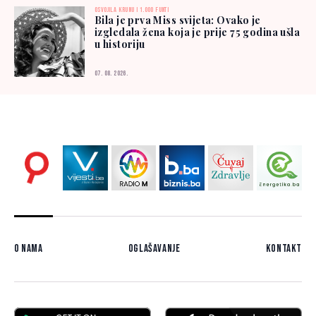
OSVOJILA KRUNU I 1.000 FUNTI
Bila je prva Miss svijeta: Ovako je
izgledala žena koja je prije 75 godina ušla
u historiju
07. 08. 2026.
O nama
Oglašavanje
Kontakt