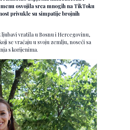
remenu osvojila srca mnogih na TikToku
nost privukle su simpatije brojnih
z ljubavi vratila u Bosnu i Hercegovinu,
koji se vraćaju u svoju zemlju, noseći sa
ja s korijenima.