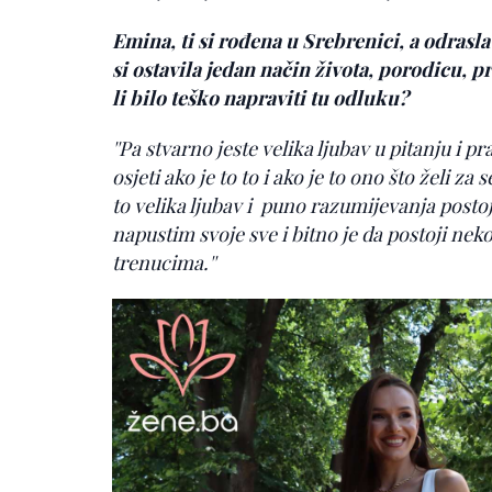
Emina, ti si rođena u Srebrenici, a odrasla 
si ostavila jedan način života, porodicu, pri
li bilo teško napraviti tu odluku?
''Pa stvarno jeste velika ljubav u pitanju i
osjeti ako je to to i ako je to ono što želi za 
to velika ljubav i puno razumijevanja postoji
napustim svoje sve i bitno je da postoji neko 
trenucima.''