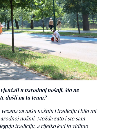
er vjenčali u narodnoj nošnji, što ne
e došli na tu temu?
vezana za našu nošnju i tradiciju i bilo mi
narodnoj nošnji. Možda zato i što sam
eguju tradiciju, a rijetko kad to vidimo