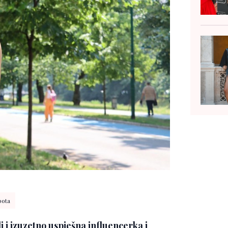
pota
 i izuzetno uspješna influencerka i