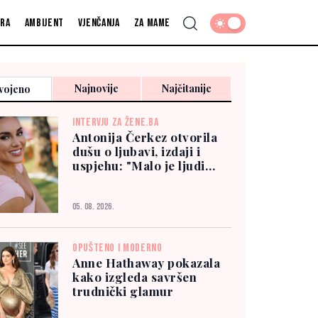
fra
Ambijent
Vjenčanja
Za mame
Najnovije
Najčitanije
vojeno
INTERVJU ZA ŽENE.BA
Antonija Čerkez otvorila
dušu o ljubavi, izdaji i
uspjehu: "Malo je ljudi
kojima možete vjerovati"
05. 08. 2026.
OPUŠTENO I MODERNO
Anne Hathaway pokazala
kako izgleda savršen
trudnički glamur