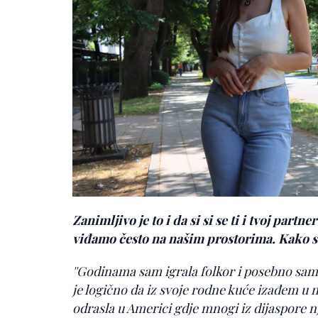
Zanimljivo je to i da si si se ti i tvoj partn
viđamo često na našim prostorima. Kako st
''Godinama sam igrala folkor i posebno sam 
je logično da iz svoje rodne kuće izađem u 
odrasla u Americi gdje mnogi iz dijaspore nj