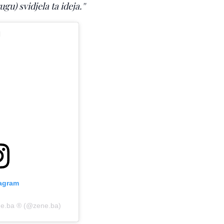
) svidjela ta ideja.''
tagram
ne.ba ®️ (@zene.ba)