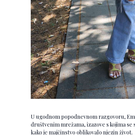
U ugodnom popodnevnom razgovoru, Emina 
društvenim mrežama, izazove s kojima se
kako je majčinstvo oblikovalo njezin život.