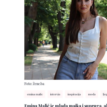
Foto: Žene.ba
emina malic
intervju
inspiracija
moda
lje
Emina Malić je mlada majka i supruga, ali