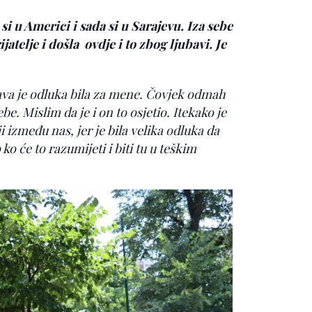
si u Americi i sada si u Sarajevu. Iza sebe
jatelje i došla ovdje i to zbog ljubavi. Je
 prava je odluka bila za mene. Čovjek odmah
sebe. Mislim da je i on to osjetio. Itekako je
 između nas, jer je bila velika odluka da
ko će to razumijeti i biti tu u teškim