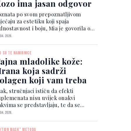
ozo ima jasan odgovor
oznata po svom prepoznatljivom
jećaju za estetiku koji spaja
dnostavnost i boju, Mia je govorila o
ome kako minimalizam može biti sve
 04. 2026.
amo ne dosadan, te na koji način gradi
utentične i nosive kombinacije.
O SU TE NAMIRNICE
takli smo se i ključnih...
ajna mladolike kože:
rana koja sadrži
olagen koji vam treba
ak, stručnjaci ističu da efekti
uplemenata nisu uvijek onakvi
akvima se predstavljaju, te da se
olagen može efikasno unijeti i kroz
 04. 2026.
vakodnevnu prehranu. Ovaj protein
jučan je za elastičnost kože, zdravlje
OTION MASK” METODA