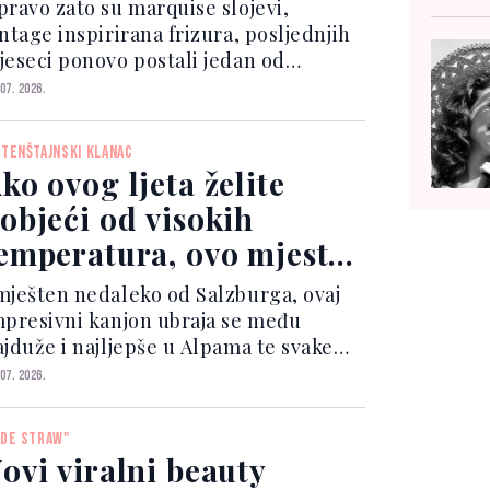
pravo zato su marquise slojevi,
ntage inspirirana frizura, posljednjih
jeseci ponovo postali jedan od
ajvećih trendova na društvenim
 07. 2026.
a. View this post on Instagram
post shared by Crystal Virgen • Ali...
HTENŠTAJNSKI KLANAC
ko ovog ljeta želite
objeći od visokih
emperatura, ovo mjesto
rijedi posjetiti
mješten nedaleko od Salzburga, ovaj
mpresivni kanjon ubraja se među
ajduže i najljepše u Alpama te svake
dine privlači brojne ljubitelje
 07. 2026.
rirode i aktivnog odmora. Šetnja kroz
lanac vodi uređenim stazama koje
IDE STRAW"
olaze kroz tunele, gal...
ovi viralni beauty