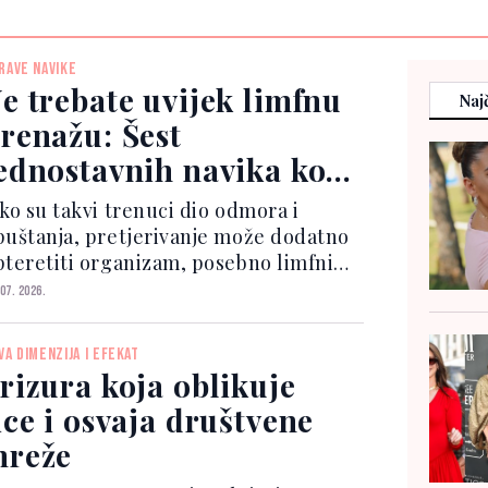
RAVE NAVIKE
e trebate uvijek limfnu
Najč
renažu: Šest
ednostavnih navika koje
ogu pomoći organizmu
ako su takvi trenuci dio odmora i
puštanja, pretjerivanje može dodatno
pteretiti organizam, posebno limfni
istem. Limfni sistem ima važnu ulogu
 07. 2026.
tijelu jer prikuplja i odvodi višak
čnosti, učestvuje u apsorpciji masti i
VA DIMENZIJA I EFEKAT
omaže organ...
rizura koja oblikuje
ice i osvaja društvene
reže