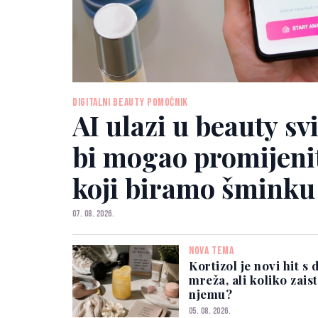
DIGITALNI BEAUTY POMOĆNIK
AI ulazi u beauty sv
bi mogao promijenit
koji biramo šminku
07. 08. 2026.
NOVA TEMA
Kortizol je novi hit s
mreža, ali koliko zai
njemu?
05. 08. 2026.