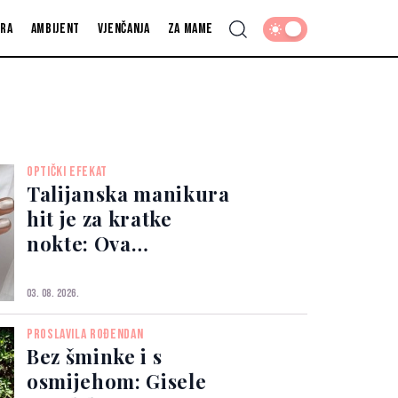
fra
Ambijent
Vjenčanja
Za mame
OPTIČKI EFEKAT
Talijanska manikura
hit je za kratke
nokte: Ova
jednostavna tehnika
vizualno izdužuje
03. 08. 2026.
prste
PROSLAVILA ROĐENDAN
Bez šminke i s
osmijehom: Gisele