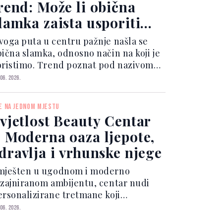
rend: Može li obična
lamka zaista usporiti
tarenje?
voga puta u centru pažnje našla se
bična slamka, odnosno način na koji je
oristimo. Trend poznat pod nazivom
side straw" podrazumijeva ispijanje
 06. 2026.
apitaka pomoću slamke postavljene sa
trane usana, umjesto direktno na
E NA JEDNOM MJESTU
edini. Korisnici...
vjetlost Beauty Centar
 Moderna oaza ljepote,
dravlja i vrhunske njege
mješten u ugodnom i moderno
izajniranom ambijentu, centar nudi
ersonalizirane tretmane koji
dgovaraju individualnim potrebama
 06. 2026.
vakog klijenta, uz primjenu najnovijih