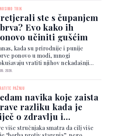
ehnologija i renomiranih
NOSIMO TRIK
ermokozmetičkih brendova.
retjerali ste s čupanjem
rsonaliziran...
brva? Evo kako ih
onovo učiniti gušćim
anas, kada su prirodnije i punije
brve ponovo u modi, mnogi
okušavaju vratiti njihov nekadašnji
gled. Stručnjaci ističu da je za
 05. 2026.
poravak obrva najvažnije strpljenje.
lačicama je potrebno vrijeme da
RATITE PAŽNJU
onovo prođu prirodan ciklus rasta...
edam navika koje zaista
rave razliku kada je
iječ o zdravlju i
ladolikoj koži
e više stručnjaka smatra da cilj više
je “borba protiv starenja”, nego