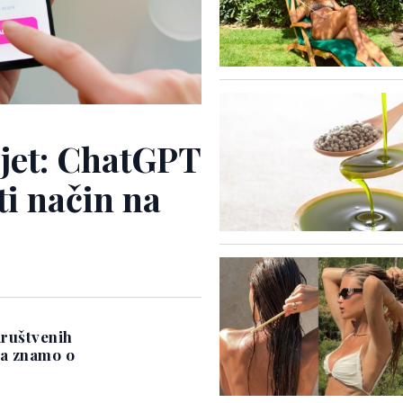
ijet: ChatGPT
i način na
 društvenih
sta znamo o