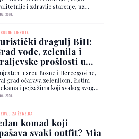
alitetnije i zdravije starenje, uz
uvanje vitalnosti, energije i zdrave
 05. 2026.
ože. Nekada se starenje posmatralo
o nešto što treba skrivati, dok se
IRODNE LJEPOTE
nas sve više...
uristički dragulj BiH:
rad vode, zelenila i
raljevske prošlosti u
rcu domovine
mješten u srcu Bosne i Hercegovine,
vaj grad očarava zelenilom, čistim
ijekama i pejzažima koji svakog svog
osta ostavljaju bez daha. Njegov
 04. 2026.
jprepoznatljiviji simbol je
eličanstveni Plivski vodopad,
TERVJU ZA ŽENE.BA
mješten gotovo u samom centru gr...
edan komad koji
pašava svaki outfit? Mia