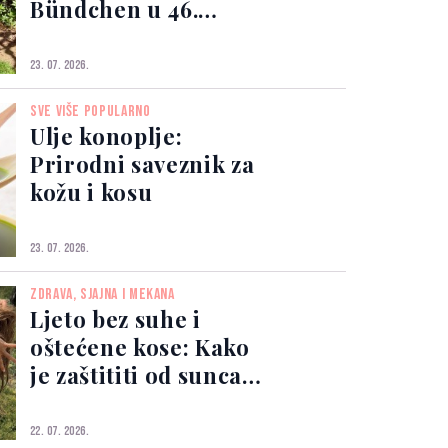
Bündchen u 46.
godini izgleda bolje
nego ikad
23. 07. 2026.
SVE VIŠE POPULARNO
Ulje konoplje:
Prirodni saveznik za
kožu i kosu
23. 07. 2026.
ZDRAVA, SJAJNA I MEKANA
Ljeto bez suhe i
oštećene kose: Kako
je zaštititi od sunca,
soli i mora
22. 07. 2026.