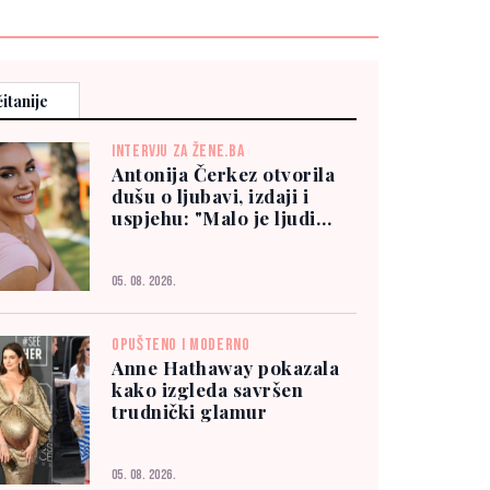
itanije
INTERVJU ZA ŽENE.BA
Antonija Čerkez otvorila
dušu o ljubavi, izdaji i
uspjehu: "Malo je ljudi
kojima možete vjerovati"
05. 08. 2026.
OPUŠTENO I MODERNO
Anne Hathaway pokazala
kako izgleda savršen
trudnički glamur
05. 08. 2026.