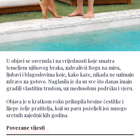
U objavi se osvrnula i na vrijednosti koje smatra
temeljem njihovog braka, zahvalivši Bogu na miru,
ljubavi i blagoslovima koje, kako kaže, nikada ne uzimaju
zdravo za gotovo. Naglasila je da su sve što danas imaju
gradili vlastitim trudom, uz međusobnu podršku i vjeru.
Objava je u kratkom roku prikupila brojne čestitke i
lijepe želje pratitelja, koji su paru poželjeli još mnogo
sretnih zajedničkih godina.
Povezane vijesti