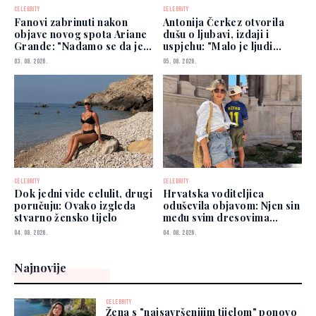
CELEBRITY
CELEBRITY
Fanovi zabrinuti nakon
Antonija Čerkez otvorila
objave novog spota Ariane
dušu o ljubavi, izdaji i
Grande: "Nadamo se da je
uspjehu: "Malo je ljudi
dobro"
kojima možete vjerovati"
03. 08. 2026.
05. 08. 2026.
CELEBRITY
CELEBRITY
Dok jedni vide celulit, drugi
Hrvatska voditeljica
poručuju: Ovako izgleda
oduševila objavom: Njen sin
stvarno žensko tijelo
među svim dresovima
izabrao Zmajeve
04. 08. 2026.
04. 08. 2026.
Najnovije
CELEBRITY
Žena s "najsavršenijim tijelom" ponovo