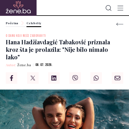
Početna
Celebrity
O DANU KOJI NEĆE ZABORAVITI
Hana Hadžiavdagić Tabaković priznala
kroz šta je prolazila: "Nije bilo nimalo
lako"
Autor:
Žene.ba
08. 07. 2026.