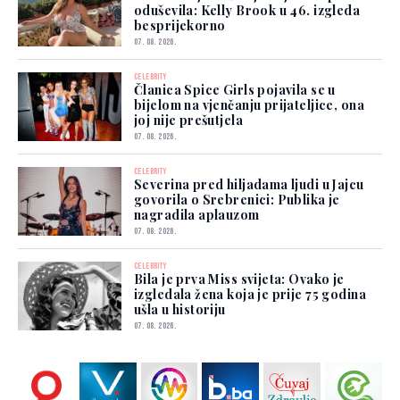
oduševila: Kelly Brook u 46. izgleda
besprijekorno
07. 08. 2026.
CELEBRITY
Članica Spice Girls pojavila se u
bijelom na vjenčanju prijateljice, ona
joj nije prešutjela
07. 08. 2026.
CELEBRITY
Severina pred hiljadama ljudi u Jajcu
govorila o Srebrenici: Publika je
nagradila aplauzom
07. 08. 2026.
CELEBRITY
Bila je prva Miss svijeta: Ovako je
izgledala žena koja je prije 75 godina
ušla u historiju
07. 08. 2026.