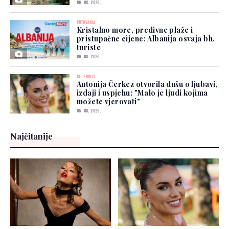
06. 08. 2026.
PUTOVANJA
Kristalno more, predivne plaže i
pristupačne cijene: Albanija osvaja bh.
turiste
06. 08. 2026.
CELEBRITY
Antonija Čerkez otvorila dušu o ljubavi,
izdaji i uspjehu: "Malo je ljudi kojima
možete vjerovati"
05. 08. 2026.
Najčitanije