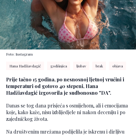
Foto: Instagram
Hana Hadžiavdagić
godišnjica
ljubav
brak
objava
Prije tačno 15 godina, po nesnosnoj ljetnoj vrućini i
temperaturi od gotovo 40 stepeni, Hana
Hadžiavdagić izgovorila je sudbonosno "DA".
Danas se tog dana prisjeća s osmijehom, ali i emocijama
koje, kako kaže, nisu izblijedjele ni nakon deceniju i po
zajedničkog života.
Na društvenim mrežama podijelila je iskrenu i dirljivu