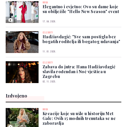
MODA
Elegantno i cvjetno: Ovo su dame koje
su obilježile "Hello New Season" event
17. 04. 2026.
CELEBRITY
Hadžiavdagić: "Sve sam postigla bez
bogatih roditelja ili bogatog udavanja"
11. 01. 2026.
CELEBRITY
Zabava do jutra: Hana Hadžiavdagić
slavila rođendan i Noć vještica u
Zagrebu
02. 11. 2025.
Izdvojeno
MODA
Kreacije koje su ušle u historiju Met
Gale: Ovih 15 modnih trenutaka se ne
zaboravlja