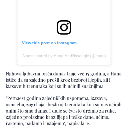
View this post on Instagram
A post shared by Hana Hadžiavdagić (@hana)
Njihova ljubavna priča danas traje već 15 godina, a Hana
ističe da su zajedno prošli kroz bezbroj lijepih, ali i
izazovnih trenutaka koji su ih učinili snažnijima.
"Petnaest godina zajedničkih uspomena, izazova,
osmijeha, zagrljaja i bezbroj trenutaka koji su nas učinili
onim što smo danas. I dalje se čvrsto držimo za ruke,
zajedno prolazimo kroz lijepe i teške dane, učimo,
rastemo, padamo i ustajemo", napisala je.