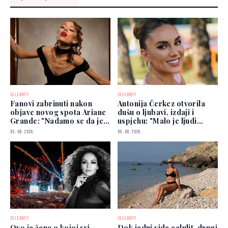
CELEBRITY
CELEBRITY
Fanovi zabrinuti nakon
Antonija Čerkez otvorila
objave novog spota Ariane
dušu o ljubavi, izdaji i
Grande: "Nadamo se da je
uspjehu: "Malo je ljudi
dobro"
kojima možete vjerovati"
03. 08. 2026.
05. 08. 2026.
CELEBRITY
CELEBRITY
Ovo je žena o kojoj svi
Dok jedni vide celulit, drugi