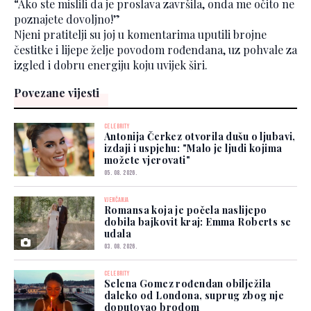
“Ako ste mislili da je proslava završila, onda me očito ne
poznajete dovoljno!”
Njeni pratitelji su joj u komentarima uputili brojne
čestitke i lijepe želje povodom rođendana, uz pohvale za
izgled i dobru energiju koju uvijek širi.
Povezane vijesti
CELEBRITY
Antonija Čerkez otvorila dušu o ljubavi,
izdaji i uspjehu: "Malo je ljudi kojima
možete vjerovati"
05. 08. 2026.
VJENČANJA
Romansa koja je počela naslijepo
dobila bajkovit kraj: Emma Roberts se
udala
03. 08. 2026.
CELEBRITY
Selena Gomez rođendan obilježila
daleko od Londona, suprug zbog nje
doputovao brodom