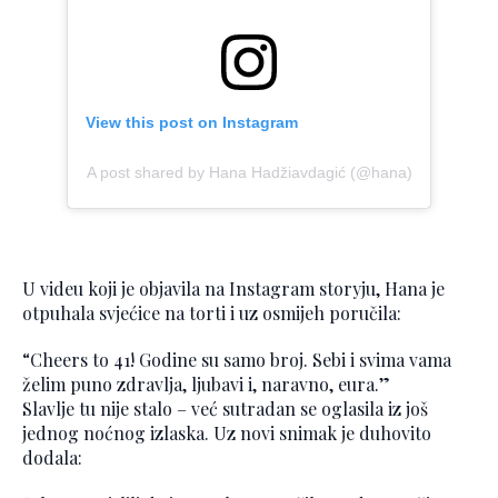
View this post on Instagram
A post shared by Hana Hadžiavdagić (@hana)
U videu koji je objavila na Instagram storyju, Hana je
otpuhala svjećice na torti i uz osmijeh poručila:
“Cheers to 41! Godine su samo broj. Sebi i svima vama
želim puno zdravlja, ljubavi i, naravno, eura.”
Slavlje tu nije stalo – već sutradan se oglasila iz još
jednog noćnog izlaska. Uz novi snimak je duhovito
dodala: