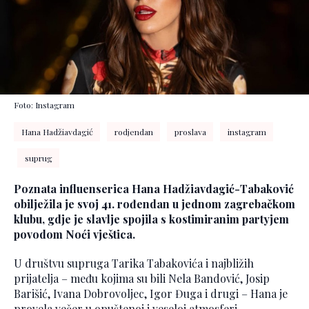
Foto: Instagram
Hana Hadžiavdagić
rodjendan
proslava
instagram
suprug
Poznata influenserica Hana Hadžiavdagić-Tabaković
obilježila je svoj 41. rođendan u jednom zagrebačkom
klubu, gdje je slavlje spojila s kostimiranim partyjem
povodom Noći vještica.
U društvu supruga Tarika Tabakovića i najbližih
prijatelja – među kojima su bili Nela Bandović, Josip
Barišić, Ivana Dobrovoljec, Igor Đuga i drugi – Hana je
provela večer u opuštenoj i veseloj atmosferi.