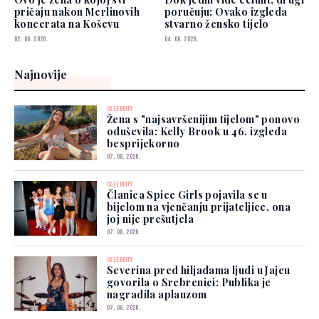
pričaju nakon Merlinovih
poručuju: Ovako izgleda
koncerata na Koševu
stvarno žensko tijelo
02. 08. 2026.
04. 08. 2026.
Najnovije
CELEBRITY
Žena s "najsavršenijim tijelom" ponovo
oduševila: Kelly Brook u 46. izgleda
besprijekorno
07. 08. 2026.
CELEBRITY
Članica Spice Girls pojavila se u
bijelom na vjenčanju prijateljice, ona
joj nije prešutjela
07. 08. 2026.
CELEBRITY
Severina pred hiljadama ljudi u Jajcu
govorila o Srebrenici: Publika je
nagradila aplauzom
07. 08. 2026.