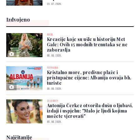
23. 07. 2026.
Izdvojeno
MODA
Kreacije koje su ušle u historiju Met
Gale: Ovih 15 modnih trenutaka se ne
zaboravlja
06. 08. 2026.
PUTOVANJA
Kristalno more, predivne plaže i
pristupačne cijene: Albanija osvaja bh.
turiste
06. 08. 2026.
CELEBRITY
Antonija Čerkez otvorila dušu o ljubavi,
izdaji i uspjehu: "Malo je ljudi kojima
možete vjerovati"
05. 08. 2026.
Najčitanije