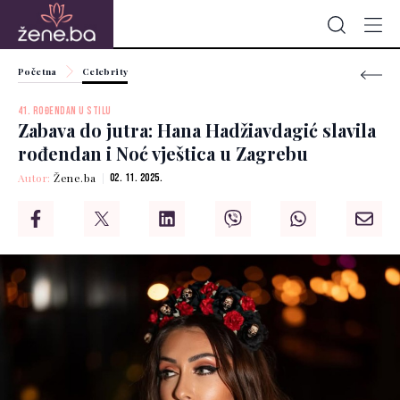
Početna
Celebrity
41. ROĐENDAN U STILU
Zabava do jutra: Hana Hadžiavdagić slavila
rođendan i Noć vještica u Zagrebu
Autor:
Žene.ba
02. 11. 2025.