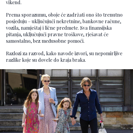
vikend.
Prema sporazumu, oboje će zadržati ono što trenutno
posjeduju – uključujući nekretnine, bankovne račune,
vozila, namještaj i lične predmete. Sva finansijska
pitanja, uključujući pravne troškove, rješavat će
samostalno, bez međusobne pomoći.
Razlozi za razvod, kako navode izvori, su nepomirljive
razlike koje su dovele do kraja braka.