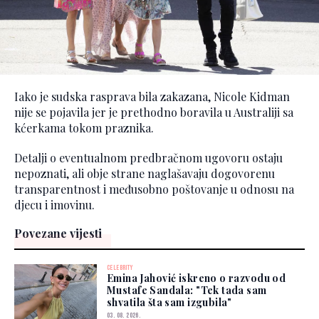
Iako je sudska rasprava bila zakazana, Nicole Kidman
nije se pojavila jer je prethodno boravila u Australiji sa
kćerkama tokom praznika.
Detalji o eventualnom predbračnom ugovoru ostaju
nepoznati, ali obje strane naglašavaju dogovorenu
transparentnost i međusobno poštovanje u odnosu na
djecu i imovinu.
Povezane vijesti
CELEBRITY
Emina Jahović iskreno o razvodu od
Mustafe Sandala: "Tek tada sam
shvatila šta sam izgubila"
03. 08. 2026.