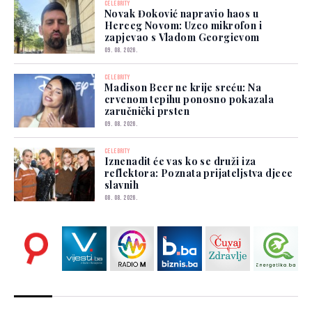
CELEBRITY
Novak Đoković napravio haos u
Herceg Novom: Uzeo mikrofon i
zapjevao s Vladom Georgievom
09. 08. 2026.
CELEBRITY
Madison Beer ne krije sreću: Na
crvenom tepihu ponosno pokazala
zaručnički prsten
09. 08. 2026.
CELEBRITY
Iznenadit će vas ko se druži iza
reflektora: Poznata prijateljstva djece
slavnih
08. 08. 2026.