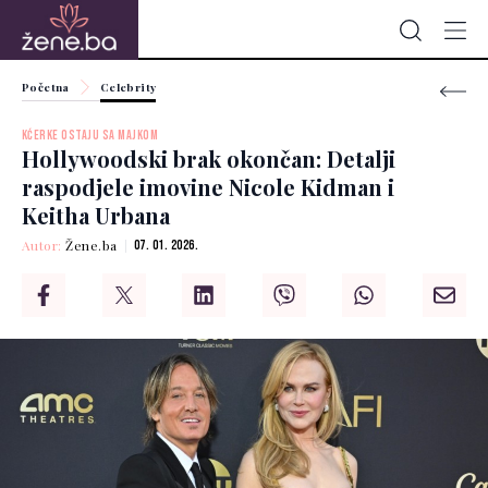
Početna
Celebrity
KĆERKE OSTAJU SA MAJKOM
Hollywoodski brak okončan: Detalji
raspodjele imovine Nicole Kidman i
Keitha Urbana
Autor:
Žene.ba
07. 01. 2026.