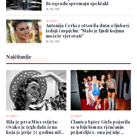
Beogradu spremaju spektakl
09. 08. 2026.
CELEBRITY
Antonija Čerkez otvorila dušu o ljubavi,
izdaji i uspjehu: "Malo je ljudi kojima
možete vjerovati"
05. 08. 2026.
Najčitanije
CELEBRITY
CELEBRITY
Bila je prva Miss svijeta:
Članica Spice Girls pojavila
Ovako je izgledala žena
se u bijelom na vjenčanju
koja je prije 75 godina ušla
prijateljice, ona joj nije