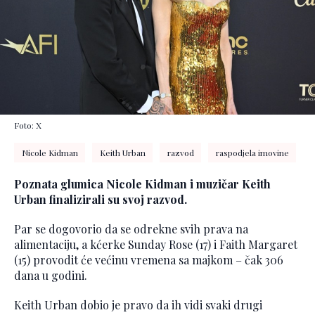
Foto: X
Nicole Kidman
Keith Urban
razvod
raspodjela imovine
Poznata glumica Nicole Kidman i muzičar Keith
Urban finalizirali su svoj razvod.
Par se dogovorio da se odrekne svih prava na
alimentaciju, a kćerke Sunday Rose (17) i Faith Margaret
(15) provodit će većinu vremena sa majkom – čak 306
dana u godini.
Keith Urban dobio je pravo da ih vidi svaki drugi