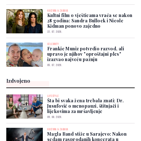
KULTURA & ZABAVA
Kultni film o vješticama vraća se nakon
28 godina: Sandra Bullock i Nicole
Kidman ponovo zajedno
22. 07. 2026.
CELEBRITY
Frankie Muniz potvrdio razvod, ali
upravo je njihov "oproštajni ples"
izazvao najveću pažnju
05. 07. 2026.
Izdvojeno
LIFESTYLE
Šta bi svaka žena trebala znati: Dr.
Jusufović o menopauzi, štitnjači i
lijekovima za mršavljenje
09. 08. 2026.
KULTURA & ZABAVA
Magla Band stiže u Sarajevo: Nakon
sedam rasprodanih koncerata u