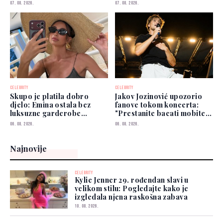
u historiju
prešutjela
07. 08. 2026.
07. 08. 2026.
CELEBRITY
CELEBRITY
Skupo je platila dobro
Jakov Jozinović upozorio
djelo: Emina ostala bez
fanove tokom koncerta:
luksuzne garderobe
"Prestanite bacati mobitele
vrijedne više od 50.000
na binu"
06. 08. 2026.
06. 08. 2026.
eura
Najnovije
CELEBRITY
Kylie Jenner 29. rođendan slavi u
velikom stilu: Pogledajte kako je
izgledala njena raskošna zabava
10. 08. 2026.