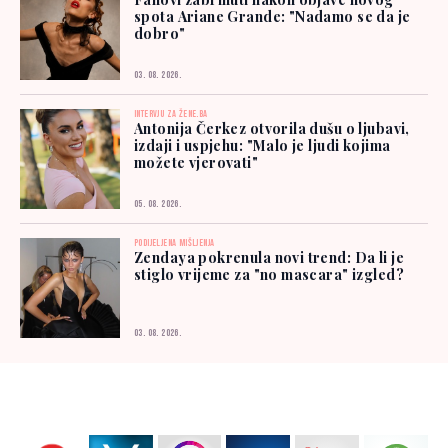
spota Ariane Grande: "Nadamo se da je
dobro"
03. 08. 2026.
INTERVJU ZA ŽENE.BA
Antonija Čerkez otvorila dušu o ljubavi,
izdaji i uspjehu: "Malo je ljudi kojima
možete vjerovati"
05. 08. 2026.
PODIJELJENA MIŠLJENJA
Zendaya pokrenula novi trend: Da li je
stiglo vrijeme za "no mascara" izgled?
03. 08. 2026.