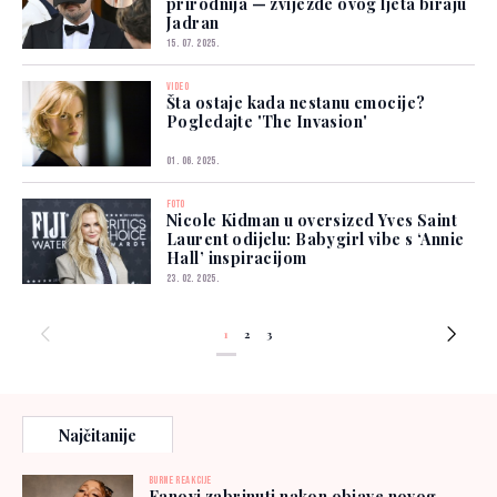
prirodnija — zvijezde ovog ljeta biraju
Jadran
15. 07. 2025.
VIDEO
Šta ostaje kada nestanu emocije?
Pogledajte 'The Invasion'
01. 06. 2025.
FOTO
Nicole Kidman u oversized Yves Saint
Laurent odijelu: Babygirl vibe s ‘Annie
Hall’ inspiracijom
23. 02. 2025.
1
2
3
Najčitanije
BURNE REAKCIJE
Fanovi zabrinuti nakon objave novog