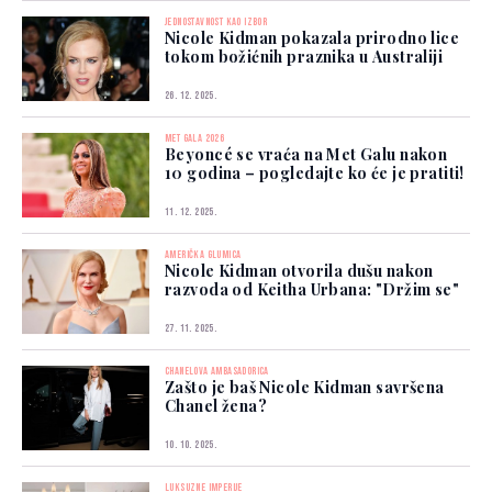
JEDNOSTAVNOST KAO IZBOR
Nicole Kidman pokazala prirodno lice
tokom božićnih praznika u Australiji
26. 12. 2025.
MET GALA 2026
Beyoncé se vraća na Met Galu nakon
10 godina – pogledajte ko će je pratiti!
11. 12. 2025.
AMERIČKA GLUMICA
Nicole Kidman otvorila dušu nakon
razvoda od Keitha Urbana: "Držim se"
27. 11. 2025.
CHANELOVA AMBASADORICA
Zašto je baš Nicole Kidman savršena
Chanel žena?
10. 10. 2025.
LUKSUZNE IMPERIJE