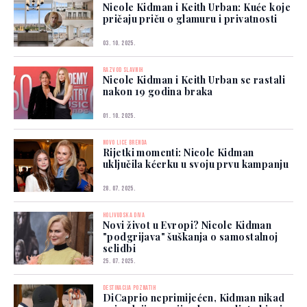
Nicole Kidman i Keith Urban: Kuće koje
pričaju priču o glamuru i privatnosti
03. 10. 2025.
RAZVOD SLAVNIH
Nicole Kidman i Keith Urban se rastali
nakon 19 godina braka
01. 10. 2025.
NOVO LICE BRENDA
Rijetki momenti: Nicole Kidman
uključila kćerku u svoju prvu kampanju
28. 07. 2025.
HOLIVUDSKA DIVA
Novi život u Evropi? Nicole Kidman
"podgrijava" šuškanja o samostalnoj
selidbi
25. 07. 2025.
DESTINACIJA POZNATIH
DiCaprio neprimijećen, Kidman nikad