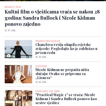
NASTAVAK IZ 90-IH
Kultni film o vješticama vraća se nakon 28
godina: Sandra Bullock i Nicole Kidman
ponovo zajedno
22. 07. 2026.
PREDSTAVILI NOVU KOLEKCIJU
Chanelova revija okupila svjetske
zvijezde: Pogledajte ko je zablistao u
prvom redu
30. 04. 2026.
OZBILJAN RAD
Nicole Kidman ne prepušta ništa
slučaju: Ovako se priprema za
„Lioness“
24. 04. 2026.
KULTNI FILM IZ 1998. GODINE
"Practical Magic 2" se vraća: Nicole
Kidman i Sandra Bullock ponovo kao
sestre vještice