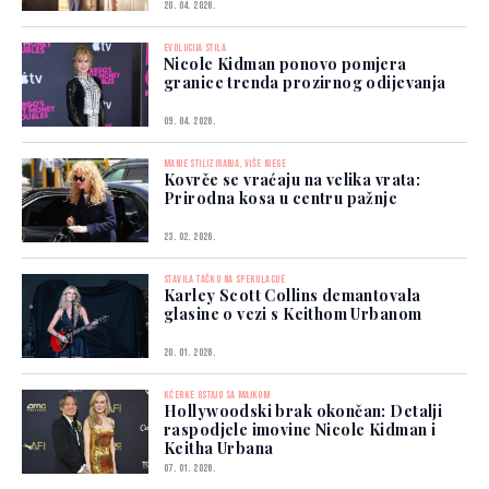
20. 04. 2026.
EVOLUCIJA STILA
Nicole Kidman ponovo pomjera
granice trenda prozirnog odijevanja
09. 04. 2026.
MANJE STILIZIRANJA, VIŠE NJEGE
Kovrče se vraćaju na velika vrata:
Prirodna kosa u centru pažnje
23. 02. 2026.
STAVILA TAČKU NA SPEKULACIJE
Karley Scott Collins demantovala
glasine o vezi s Keithom Urbanom
20. 01. 2026.
KĆERKE OSTAJU SA MAJKOM
Hollywoodski brak okončan: Detalji
raspodjele imovine Nicole Kidman i
Keitha Urbana
07. 01. 2026.