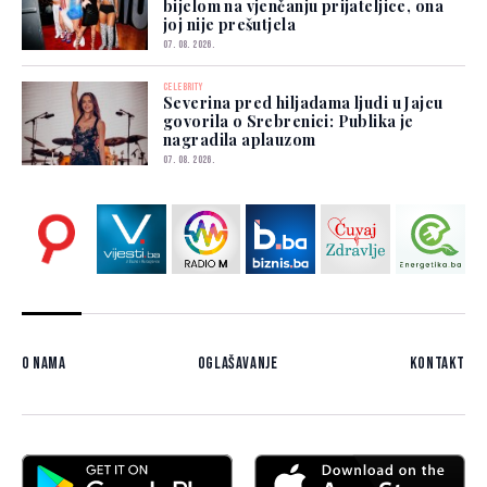
bijelom na vjenčanju prijateljice, ona
joj nije prešutjela
07. 08. 2026.
CELEBRITY
Severina pred hiljadama ljudi u Jajcu
govorila o Srebrenici: Publika je
nagradila aplauzom
07. 08. 2026.
O nama
Oglašavanje
Kontakt