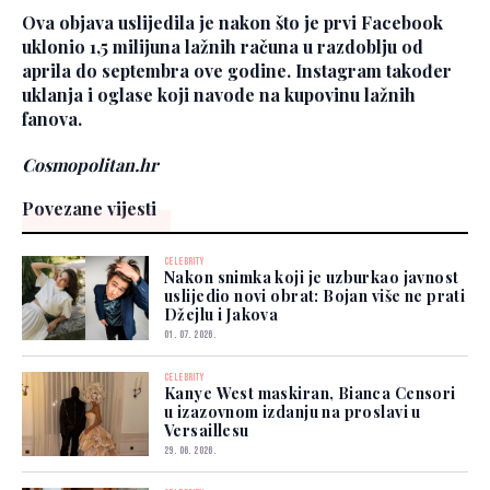
Ova objava uslijedila je nakon što je prvi Facebook
uklonio 1,5 milijuna lažnih računa u razdoblju od
aprila do septembra ove godine. Instagram također
uklanja i oglase koji navode na kupovinu lažnih
fanova.
Cosmopolitan.hr
Povezane vijesti
CELEBRITY
Nakon snimka koji je uzburkao javnost
uslijedio novi obrat: Bojan više ne prati
Džejlu i Jakova
01. 07. 2026.
CELEBRITY
Kanye West maskiran, Bianca Censori
u izazovnom izdanju na proslavi u
Versaillesu
29. 06. 2026.