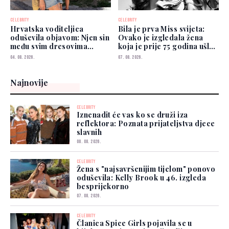
CELEBRITY
CELEBRITY
Hrvatska voditeljica
Bila je prva Miss svijeta:
oduševila objavom: Njen sin
Ovako je izgledala žena
među svim dresovima
koja je prije 75 godina ušla
izabrao Zmajeve
u historiju
04. 08. 2026.
07. 08. 2026.
Najnovije
CELEBRITY
Iznenadit će vas ko se druži iza
reflektora: Poznata prijateljstva djece
slavnih
08. 08. 2026.
CELEBRITY
Žena s "najsavršenijim tijelom" ponovo
oduševila: Kelly Brook u 46. izgleda
besprijekorno
07. 08. 2026.
CELEBRITY
Članica Spice Girls pojavila se u