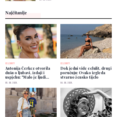
Najčitanije
CELEBRITY
CELEBRITY
Antonija Čerkez otvorila
Dok jedni vide celulit, drugi
dušu o ljubavi, izdaji i
poručuju: Ovako izgleda
uspjehu: "Malo je ljudi
stvarno žensko tijelo
kojima možete vjerovati"
05. 08. 2026.
04. 08. 2026.