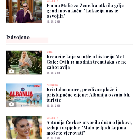
CELEBRITY
Emina Malić za Žene.ba otkrila gdje
gradi novu kuću: "Lokacija nas je
osvojila"
19. 05. 2026.
Izdvojeno
MODA
Kreacije koje su ušle u historiju Met
Gale: Ovih 15 modnih trenutaka se ne
zaboravlja
06. 08. 2026.
PUTOVANJA
Kristalno more, predivne plaže i
pristupačne cijene: Albanija osvaja bh.
turiste
06. 08. 2026.
CELEBRITY
Antonija Čerkez otvorila dušu o ljubavi,
izdaji i uspjehu: "Malo je ljudi kojima
možete vjerovati"
05. 08. 2026.