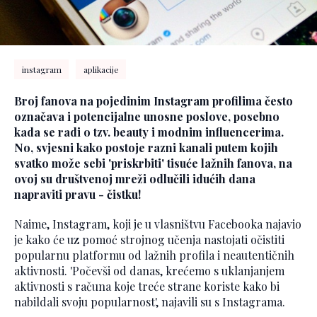
instagram
aplikacije
Broj fanova na pojedinim Instagram profilima često
označava i potencijalne unosne poslove, posebno
kada se radi o tzv. beauty i modnim influencerima.
No, svjesni kako postoje razni kanali putem kojih
svatko može sebi 'priskrbiti' tisuće lažnih fanova, na
ovoj su društvenoj mreži odlučili idućih dana
napraviti pravu - čistku!
Naime, Instagram, koji je u vlasništvu Facebooka najavio
je kako će uz pomoć strojnog učenja nastojati očistiti
popularnu platformu od lažnih profila i neautentičnih
aktivnosti. 'Počevši od danas, krećemo s uklanjanjem
aktivnosti s računa koje treće strane koriste kako bi
nabildali svoju popularnost', najavili su s Instagrama.