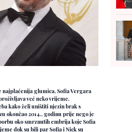
e najplaćenija glumica, Sofia Vergara
 proživljava već neko vrijeme.
a kako želi uništiti njezin brak s
zu okončao 2014., godinu prije nego je
 borbu oko smrznutih embrija koje Sofia
rijeme dok su bili par Sofia i Nick su