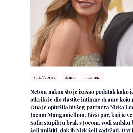
Sofia Vergara
drame
bivši muž
Netom nakon što je izašao podatak kako j
otkrila je dio vlastite intimne drame koju
Ona je optužila bivšeg partnera Nicka Loeb
Joeom Manganiellom. Bivši par, koji je ve
Sofia stupila u brak s Joeom, vodi sudsku
želi uništiti, dok ih Nick želi zadržati. U v