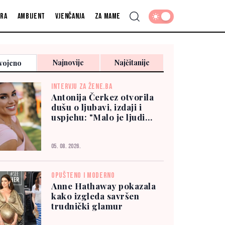
fra
Ambijent
Vjenčanja
Za mame
Najnovije
Najčitanije
vojeno
INTERVJU ZA ŽENE.BA
Antonija Čerkez otvorila
dušu o ljubavi, izdaji i
uspjehu: "Malo je ljudi
kojima možete vjerovati"
05. 08. 2026.
OPUŠTENO I MODERNO
Anne Hathaway pokazala
kako izgleda savršen
trudnički glamur