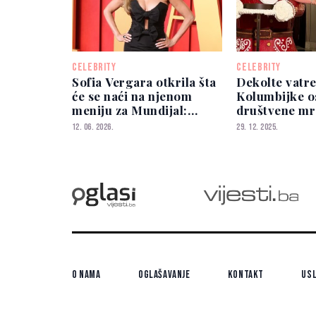
CELEBRITY
CELEBRITY
Sofia Vergara otkrila šta
Dekolte vatr
će se naći na njenom
Kolumbijke o
meniju za Mundijal:
društvene mr
"Uvijek ih ponestane"
12. 06. 2026.
29. 12. 2025.
O nama
Oglašavanje
Kontakt
Usl