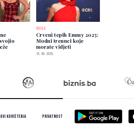
MODA
ene
Crveni tepih Emmy 2025:
svojio
Modni trenuci koje
eže
morate vidjeti
15. 09. 2025.
ovi korištenja
Privatnost