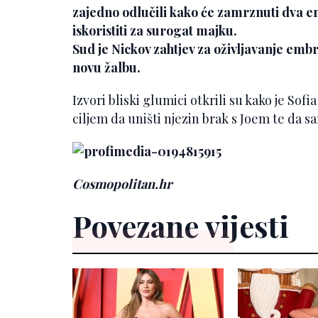
zajedno odlučili kako će zamrznuti dva emb
iskoristiti za surogat majku.
Sud je Nickov zahtjev za oživljavanje embr
novu žalbu.
Izvori bliski glumici otkrili su kako je Sofi
ciljem da uništi njezin brak s Joem te da sa
Cosmopolitan.hr
Povezane vijesti