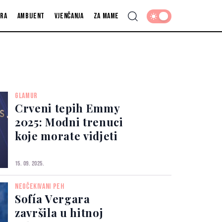
fra
Ambijent
Vjenčanja
Za mame
GLAMUR
Crveni tepih Emmy
2025: Modni trenuci
koje morate vidjeti
15. 09. 2025.
NEOČEKIVANI PEH
Sofía Vergara
završila u hitnoj