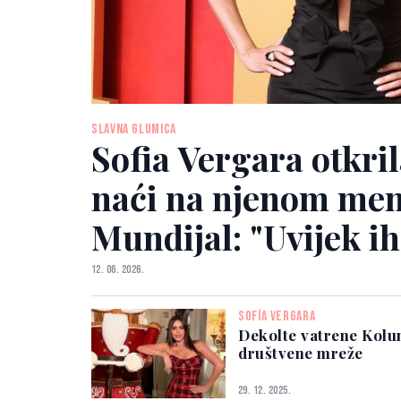
SLAVNA GLUMICA
Sofia Vergara otkril
naći na njenom men
Mundijal: "Uvijek i
12. 06. 2026.
SOFÍA VERGARA
Dekolte vatrene Kolu
društvene mreže
29. 12. 2025.