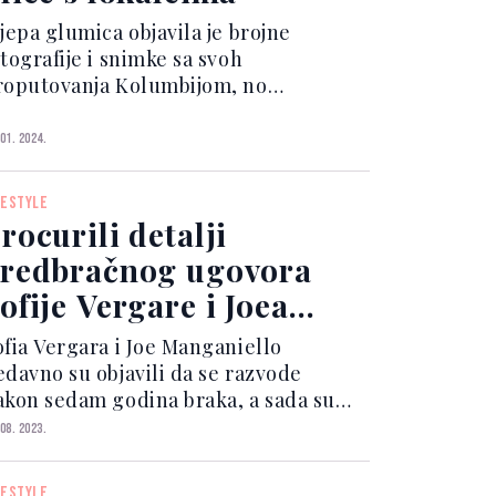
jepa glumica objavila je brojne
tografije i snimke sa svoh
roputovanja Kolumbijom, no
osljednji video posebno je oduševio
jene fanove. Naime, Sofia je s grupom
 01. 2024.
ijatelja u pratnji osiguranja naišla na
ične svirače. Vidno raspolož...
FESTYLE
rocurili detalji
redbračnog ugovora
ofije Vergare i Joea
anganiella
ofia Vergara i Joe Manganiello
edavno su objavili da se razvode
akon sedam godina braka, a sada su
rocurili detalji njihovog predbračnog
 08. 2023.
ovora koji su potpisali 2015. godine
da su se vjenčali kako bi zaštitili
FESTYLE