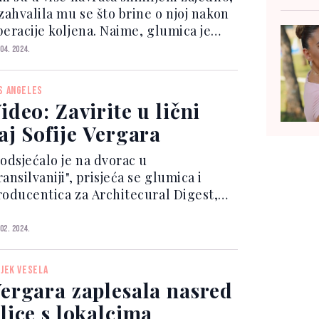
zahvalila mu se što brine o njoj nakon
peracije koljena. Naime, glumica je
dijelila njegovu fotografiju na
 04. 2024.
nstagram story uz šaljivu poruku jer
ine o njoj nakon operacije. "Ako ikada
S ANGELES
dete...
ideo: Zavirite u lični
aj Sofije Vergara
Podsjećalo je na dvorac u
ansilvaniji", prisjeća se glumica i
roducentica za Architecural Digest,
oja trenutno igra ulogu kolumbijske
raljice kokaina Griselde Blanco u
 02. 2024.
tflix seriji "Griselda". "Ali raspored
ostorija bio je savrše...
IJEK VESELA
ergara zaplesala nasred
lice s lokalcima