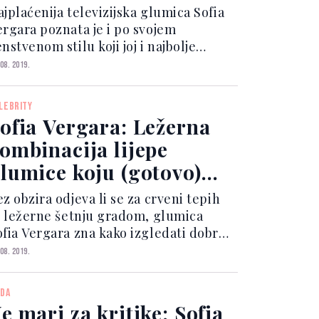
ajplaćenija televizijska glumica Sofia
ergara poznata je i po svojem
nstvenom stilu koji joj i najbolje
ristaje. Najčešće je imamo priliku
 08. 2019.
idjeti u haljinama i suknjama, dok su
j cipele s visokom petom ili
LEBRITY
atformom postale stilski...
ofia Vergara: Ležerna
ombinacija lijepe
lumice koju (gotovo)
ve žene vole nositi
z obzira odjeva li se za crveni tepih
li ležerne šetnju gradom, glumica
ofia Vergara zna kako izgledati dobro.
dok je s jedne strane više puta
 08. 2019.
okazala da je za ljepotu na crvenom
epihu spremna trpjeti pa čak i nositi
DA
eudobne komad...
e mari za kritike: Sofia