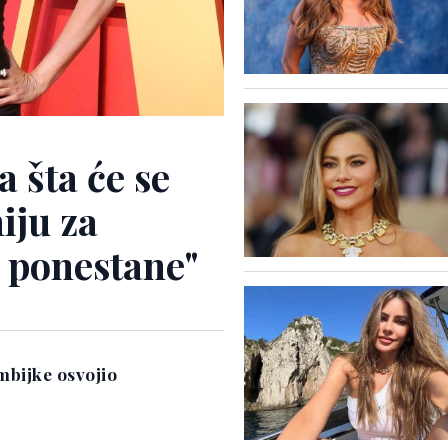
a šta će se
iju za
h ponestane"
mbijke osvojio