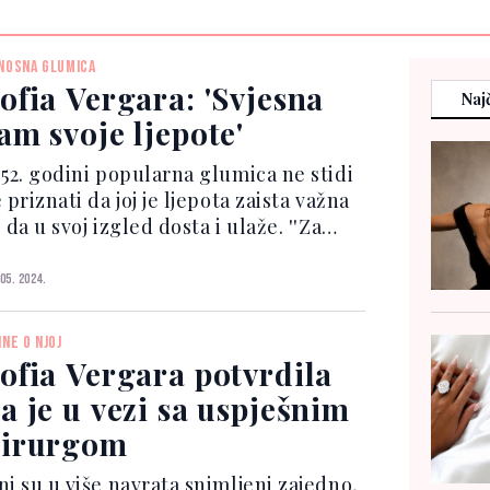
NOSNA GLUMICA
ofia Vergara: 'Svjesna
Najč
am svoje ljepote'
 52. godini popularna glumica ne stidi
 priznati da joj je ljepota zaista važna
 da u svoj izgled dosta i ulaže. ''Za
ne je ljepota uvijek bila jako važna.
islim da, budući da sam
 05. 2024.
atinoamerikanka, uvijek odrastamo
zmišljajući o...
INE O NJOJ
ofia Vergara potvrdila
a je u vezi sa uspješnim
irurgom
ni su u više navrata snimljeni zajedno,