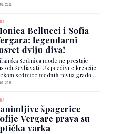
dijeli Emmyja, prenosi Klix.ba. Sofia
 09. 2022.
 na pozornici pojavila u žutoj, dugoj
ljini sa šljokicama, koju je dizajnirala
DA
u...
onica Bellucci i Sofia
ergara: legendarni
usret dviju diva!
ilanska Sedmica mode ne prestaje
as oduševljavati! Uz predivne kreacije
ijekom sedmice modnih revija gradom
u prodefilirale mnoge zvijezde, a za
 09. 2019.
ko nam je zapalo neočekivano
poznavanje filmske dive Monice
DA
llucci i televizijske zvije...
animljive špagerice
ofije Vergare prava su
ptička varka