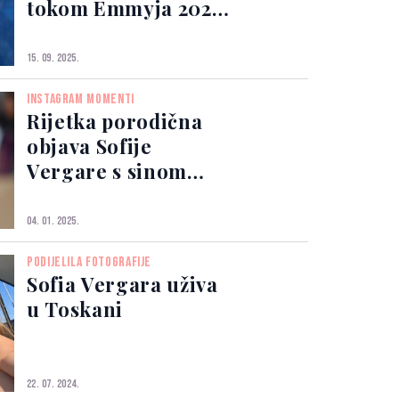
tokom Emmyja 2025
zbog „najluđe
alergije na oko“
15. 09. 2025.
INSTAGRAM MOMENTI
Rijetka porodična
objava Sofije
Vergare s sinom
Manolom izazvala
lavinu komentara
04. 01. 2025.
PODIJELILA FOTOGRAFIJE
Sofia Vergara uživa
u Toskani
22. 07. 2024.