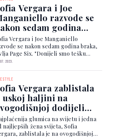
voju imovinu. U dokum...
ofia Vergara i Joe
anganiello razvode se
akon sedam godina
raka
ofia Vergara i Joe Manganiello
azvode se nakon sedam godina braka,
vlja Page Six. "Donijeli smo tešku
dluku o razvodu. Kao dvoje ljudi koji
 07. 2023.
 jako vole i brinu jedno za drugo,
jubazno molimo za poštivanje naše
FESTYLE
ivatnosti u ovom tren...
ofia Vergara zablistala
 uskoj haljini na
vogodišnjoj dodijeli
nagrada Emmy
ajplaćenija glumica na svijetu i jedna
 najljepših žena svijeta, Sofia
rgara, zablistala je na ovogodišnjoj