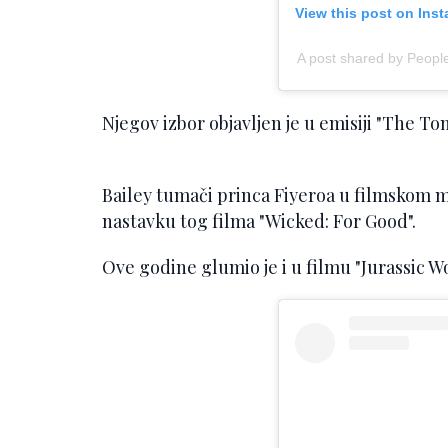
View this post on Ins
A post shared by Peop
Njegov izbor objavljen je u emisiji "The T
Bailey tumači princa Fiyeroa u filmskom m
nastavku tog filma "Wicked: For Good".
Ove godine glumio je i u filmu "Jurassic Wo