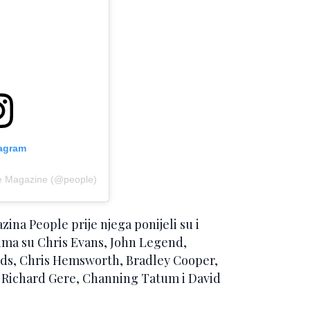
tagram
le Magazine (@people)
ina People prije njega ponijeli su i
jima su Chris Evans, John Legend,
lds, Chris Hemsworth, Bradley Cooper,
 Richard Gere, Channing Tatum i David