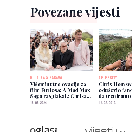
Povezane vijesti
KULTURA & ZABAVA
CELEBRITY
Višeminutne ovacije za
Chris Hemsw
film Furiosa: A Mad Max
oduševio fan
Saga rasplakale Chrisa
da treniramo
Hemswortha
16. 05. 2024.
14. 02. 2019.