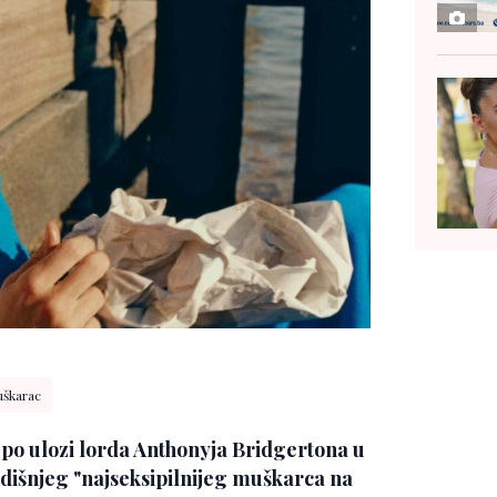
uškarac
 po ulozi lorda Anthonyja Bridgertona u
odišnjeg "najseksipilnijeg muškarca na