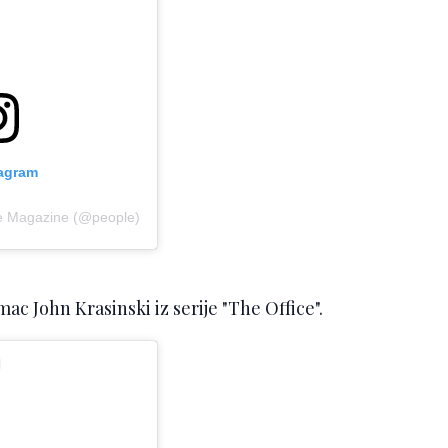
tagram
le Magazine (@people)
mac John Krasinski iz serije "The Office".