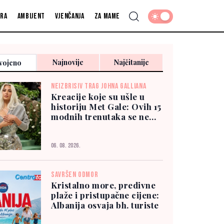
fra
Ambijent
Vjenčanja
Za mame
Najnovije
Najčitanije
vojeno
NEIZBRISIV TRAG JOHNA GALLIANA
Kreacije koje su ušle u
historiju Met Gale: Ovih 15
modnih trenutaka se ne
zaboravlja
06. 08. 2026.
SAVRŠEN ODMOR
Kristalno more, predivne
plaže i pristupačne cijene:
Albanija osvaja bh. turiste