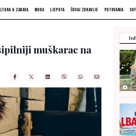
ltura & zabava
Moda
Ljepota
Čuvaj zdravlje
Putovanja
So
Izd
sipilniji muškarac na