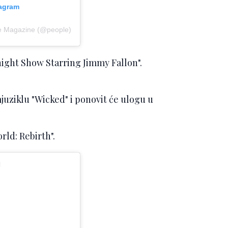
tagram
le Magazine (@people)
onight Show Starring Jimmy Fallon".
juziklu "Wicked" i ponovit će ulogu u
rld: Rebirth".