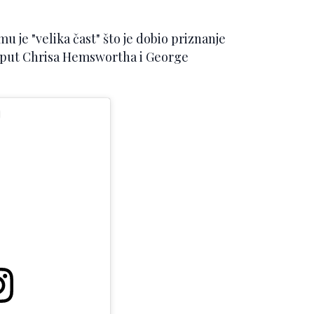
u je "velika čast" što je dobio priznanje
poput Chrisa Hemswortha i George