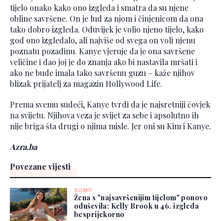
tijelo onako kako ono izgleda i smatra da su njene
obline savršene. On je lud za njom i činjenicom da ona
tako dobro izgleda. Oduvijek je volio njeno tijelo, kako
god ono izgledalo, ali najviše od svega on voli njenu
poznatu pozadinu. Kanye vjeruje da je ona savršene
veličine i dao joj je do znanja ako bi nastavila mršati i
ako ne bude imala tako savršenu guzu – kaže njihov
blizak prijatelj za magazin Hollywood Life.
Prema svemu sudeći, Kanye tvrdi da je najsretniji čovjek
na svijetu. Njihova veza je svijet za sebe i apsolutno ih
nije briga šta drugi o njima misle. Jer oni su Kim i Kanye.
Azra.ba
Povezane vijesti
CELEBRITY
Žena s "najsavršenijim tijelom" ponovo
oduševila: Kelly Brook u 46. izgleda
besprijekorno