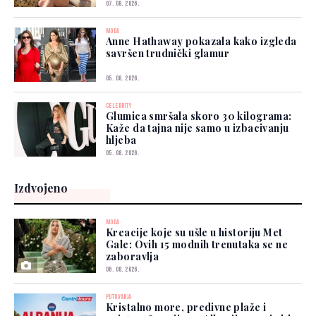
07. 08. 2026.
MODA
Anne Hathaway pokazala kako izgleda
savršen trudnički glamur
05. 08. 2026.
CELEBRITY
Glumica smršala skoro 30 kilograma:
Kaže da tajna nije samo u izbacivanju
hljeba
05. 08. 2026.
Izdvojeno
MODA
Kreacije koje su ušle u historiju Met
Gale: Ovih 15 modnih trenutaka se ne
zaboravlja
06. 08. 2026.
PUTOVANJA
Kristalno more, predivne plaže i