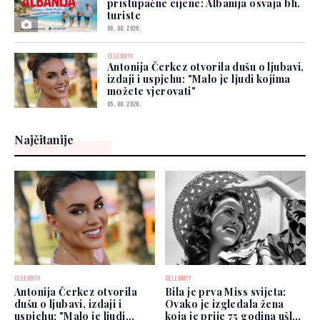
pristupačne cijene: Albanija osvaja bh.
turiste
06. 08. 2026.
CELEBRITY
Antonija Čerkez otvorila dušu o ljubavi,
izdaji i uspjehu: "Malo je ljudi kojima
možete vjerovati"
05. 08. 2026.
Najčitanije
CELEBRITY
CELEBRITY
Antonija Čerkez otvorila
Bila je prva Miss svijeta:
dušu o ljubavi, izdaji i
Ovako je izgledala žena
uspjehu: "Malo je ljudi
koja je prije 75 godina ušla