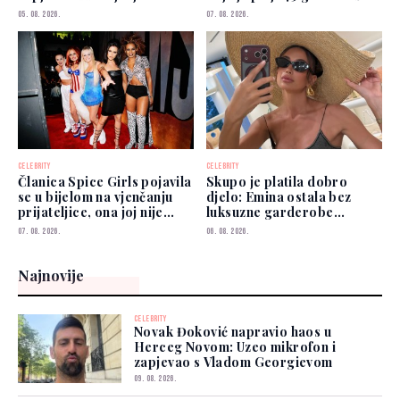
kojima možete vjerovati"
u historiju
05. 08. 2026.
07. 08. 2026.
CELEBRITY
CELEBRITY
Članica Spice Girls pojavila
Skupo je platila dobro
se u bijelom na vjenčanju
djelo: Emina ostala bez
prijateljice, ona joj nije
luksuzne garderobe
prešutjela
vrijedne više od 50.000
07. 08. 2026.
06. 08. 2026.
eura
Najnovije
CELEBRITY
Novak Đoković napravio haos u
Herceg Novom: Uzeo mikrofon i
zapjevao s Vladom Georgievom
09. 08. 2026.