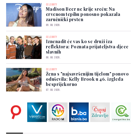
CELEBRITY
Madison Beer ne krije sreću: Na
crvenom tepihu ponosno pokazala
zaručnički prsten
09. 08. 2026.
CELEBRITY
Iznenadit će vas ko se druži iza
reflektora: Poznata prijateljstva djece
slavnih
08. 08. 2026.
CELEBRITY
Žena s "najsavršenijim tijelom" ponovo
oduševila: Kelly Brook u 46. izgleda
besprijekorno
07. 08. 2026.