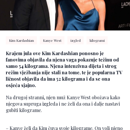
Kim Kardashian
Kanye West
izgled
kilogrami
Krajem jula ove Kim Kardashian ponosno je
fanovima objavila da njena vaga pokazuje težinu od
samo 54 kilograma. Njena intenzivna dijeta i strog
režim vježbanja nije stali na tome, te je popularna TV
ličnost objavila da ima 52 kilograma i da se ona
osjeća sjajno.
Na drugoj stranni, njen muž Kanye West obožava kako
njegova supruga izgleda i ne želi da ona i dalje nastavi
gubiti kilograme.
– Kanye želi da Kim čuva svoje kilograme. On voli njeno