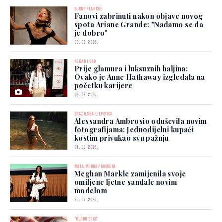
BURNE REAKCIJE
Fanovi zabrinuti nakon objave novog
spota Ariane Grande: "Nadamo se da
je dobro"
03. 08. 2026.
NEKAD I SAD
Prije glamura i luksuznih haljina:
Ovako je Anne Hathaway izgledala na
početku karijere
03. 08. 2026.
BRAZILSKA LJEPOTICA
Alessandra Ambrosio oduševila novim
fotografijama: Jednodijelni kupaći
kostim privukao svu pažnju
01. 08. 2026.
MALA MODNA PROMJENA
Meghan Markle zamijenila svoje
omiljene ljetne sandale novim
modelom
30. 07. 2026.
"CLOUD EGGS"