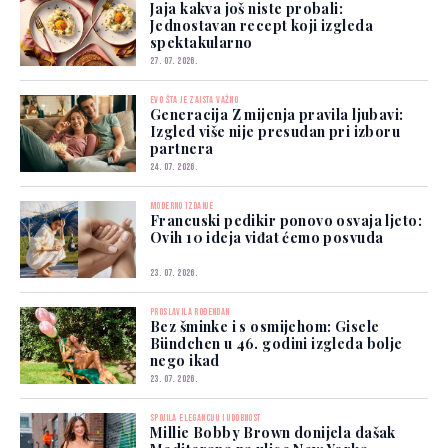
Jaja kakva još niste probali:
Jednostavan recept koji izgleda
spektakularno
27. 07. 2026.
EVO ŠTA JE ZAISTA VAŽNO
Generacija Z mijenja pravila ljubavi:
Izgled više nije presudan pri izboru
partnera
24. 07. 2026.
MODERNO IZDANJE
Francuski pedikir ponovo osvaja ljeto:
Ovih 10 ideja viđat ćemo posvuda
23. 07. 2026.
PROSLAVILA ROĐENDAN
Bez šminke i s osmijehom: Gisele
Bündchen u 46. godini izgleda bolje
nego ikad
23. 07. 2026.
SPOJILA ELEGANCIJU I UDOBNOST
Millie Bobby Brown donijela dašak