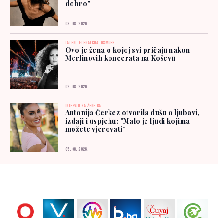
dobro"
03. 08. 2026.
TALENT, ELEGANCIJA, OSMIJEH
Ovo je žena o kojoj svi pričaju nakon
Merlinovih koncerata na Koševu
02. 08. 2026.
INTERVJU ZA ŽENE.BA
Antonija Čerkez otvorila dušu o ljubavi,
izdaji i uspjehu: "Malo je ljudi kojima
možete vjerovati"
05. 08. 2026.