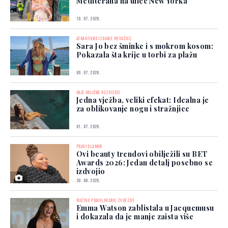
Mediterana na ulice New Yorka
10. 07. 2026.
ATRAKTIVNO IZDANJE PJEVAČICE
Sara Jo bez šminke i s mokrom kosom:
Pokazala šta krije u torbi za plažu
09. 07. 2026.
DAJE ODLIČNE REZULTATE
Jedna vježba, veliki efekat: Idealna je
za oblikovanje nogu i stražnjice
01. 07. 2026.
PRAVI GLAMUR
Ovi beauty trendovi obilježili su BET
Awards 2026: Jedan detalj posebno se
izdvojio
30. 06. 2026.
RIJETKO POJAVLJIVANJE ZVIJEZDE
Emma Watson zablistala u Jacquemusu
i dokazala da je manje zaista više