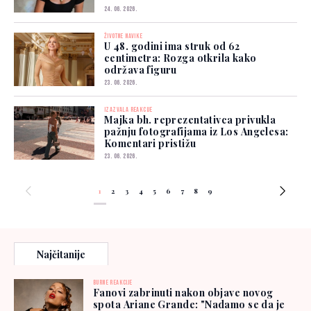
24. 06. 2026.
ŽIVOTNE NAVIKE
U 48. godini ima struk od 62
centimetra: Rozga otkrila kako
održava figuru
23. 06. 2026.
IZAZVALA REAKCIJE
Majka bh. reprezentativca privukla
pažnju fotografijama iz Los Angelesa:
Komentari pristižu
23. 06. 2026.
1
2
3
4
5
6
7
8
9
Najčitanije
BURNE REAKCIJE
Fanovi zabrinuti nakon objave novog
spota Ariane Grande: "Nadamo se da je