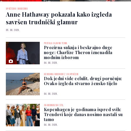
OPUŠTENO I MODERNO
Anne Hathaway pokazala kako izgleda
savršen trudnički glamur
05. 08. 2026.
POSTALA GLAVNA TEMA
Prozirna suknja i beskrajno duge
noge: Charlize Theron iznenadila
modnim izborom
04. 08. 2026.
GEORGINA RODRIGUEZ U KUPAĆEM
Dok jedni vide celulit, drugi poručuju:
Ovako izgleda stvarno žensko tijelo
04. 08. 2026.
SKANDINAVSKI STIL
Kopenhagen je godinama ispred svih:
Trendovi koje danas nosimo nastali su
tamo
04. 08. 2026.