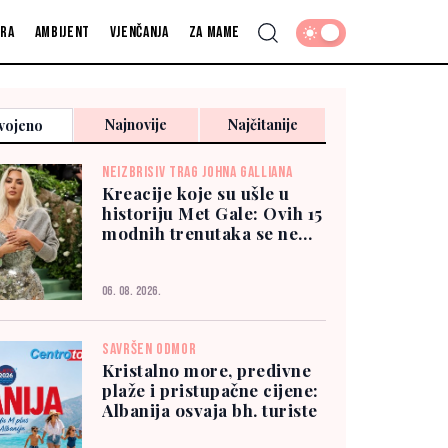
fra
Ambijent
Vjenčanja
Za mame
Najnovije
Najčitanije
vojeno
NEIZBRISIV TRAG JOHNA GALLIANA
Kreacije koje su ušle u
historiju Met Gale: Ovih 15
modnih trenutaka se ne
zaboravlja
06. 08. 2026.
SAVRŠEN ODMOR
Kristalno more, predivne
plaže i pristupačne cijene:
Albanija osvaja bh. turiste