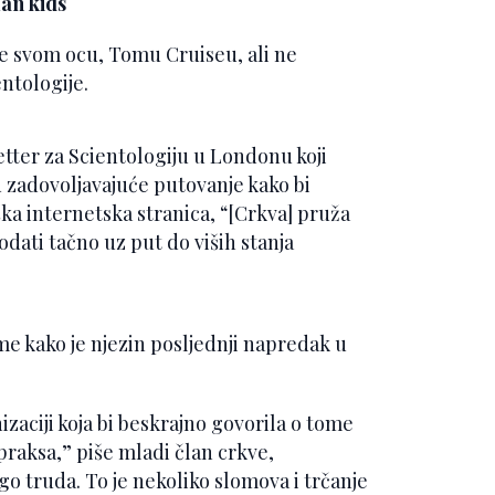
je svom ocu, Tomu Cruiseu, ali ne
ntologije.
tter za Scientologiju u Londonu koji
d zadovoljavajuće putovanje kako bi
ška internetska stranica, “[Crkva] pruža
dati tačno uz put do viših stanja
ome kako je njezin posljednji napredak u
zaciji koja bi beskrajno govorila o tome
praksa,” piše mladi član crkve,
ogo truda. To je nekoliko slomova i trčanje