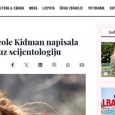
ltura & zabava
Moda
Ljepota
Čuvaj zdravlje
Putovanja
So
Izd
cole Kidman napisala
z scijentologiju