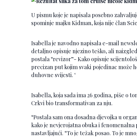
U pismu koje je napisala posebno zahvalju
spominje majku Kidman, koja nije član Scie
Isabella je navodno napisala e-mail newsle
detaljno opisuje njezino teško, ali naizgle
postala “revizor”- Kako opisuje scijentolo
precizan put kojim svaki pojedinac može ho
duhovne svijesti. ‘
Isabella, koja sada ima 26 godina, piše o t
Crkvi bio transformativan za nju.
“Postala sam ona dosadna djevojka u organi
kako je nevjerojatna obuka i fenomenalna 
nastavljajući. “To je težak posao. To je mn