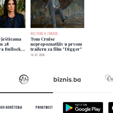
KULTURA & ZABAVA
 vješticama
Tom Cruise
on 28
neprepoznatljiv u prvom
a Bullock i
traileru za film "Digger"
an ponovo
14. 07. 2026.
ovi korištenja
Privatnost