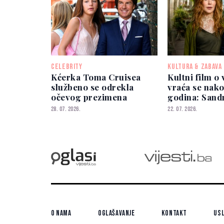
CELEBRITY
KULTURA & ZABAVA
Kćerka Toma Cruisea
Kultni film o
službeno se odrekla
vraća se nak
očevog prezimena
godina: Sandr
Nicole Kidm
28. 07. 2026.
22. 07. 2026.
zajedno
O nama
Oglašavanje
Kontakt
Usl