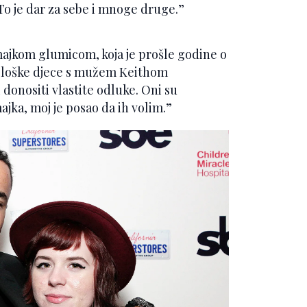
 To je dar za sebe i mnoge druge.”
m majkom glumicom, koja je prošle godine o
 biološke djece s mužem Keithom
 donositi vlastite odluke. Oni su
ajka, moj je posao da ih volim.”