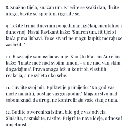
8. Snažno tijelo, snažan um. Krećite se svaki dan, dižite
utege, bavite se sportom i igrajte se.
9. Težite trima dnevnim pobjedama: fizičkoj, mentalnoj i
duhovnoj. Naval Ravikant kaže: "Smiren um, fit tijelo i
kuća puna ljubavi. Te se stvari ne mogu kupiti; moraju se
zaslužiti."
10. Razvijajte samosvladavanje. Kao što Marcus Aurelius
kaže: "Imate moć nad svojim umom - a ne nad vanjskim
događajima". Prava snaga leži u kontroli vlastitih
reakcija, a ne svijeta oko sebe.
11. Čuvajte svoj mir. Epiktet je primijetio: "Ko god vas
može naljutiti, postaje vaš gospodar." Majstorstvo nad
sobom znači da drugi ne kontroliraju vaše stanje uma.
12. Budite otvoreni za istinu, bilo gdje vas odvela.
Slušajte, razmislite, rastite. Prigrlite nove ideje, odnose i
umjetnost.