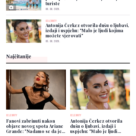
turiste
06. 08. 2026.
CELEBRITY
Antonija Čerkez otvorila dušu o ljubavi,
izdaji i uspjehu: "Malo je ljudi kojima
možete vjerovati"
05. 08. 2026.
Najčitanije
CELEBRITY
CELEBRITY
Fanovi zabrinuti nakon
Antonija Čerkez otvorila
objave novog spota Ariane
dušu o ljubavi, izdaji i
Grande: "Nadamo se da je
uspjehu: "Malo je ljudi