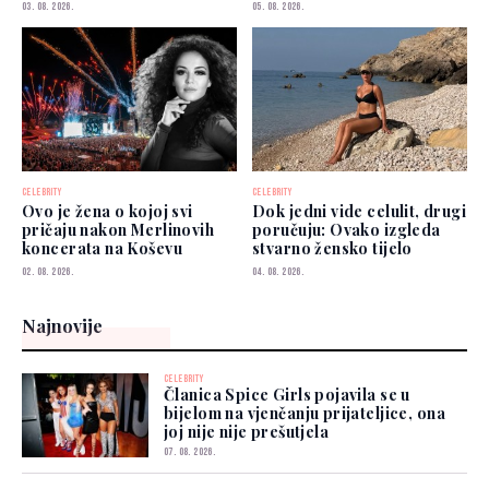
dobro"
kojima možete vjerovati"
03. 08. 2026.
05. 08. 2026.
CELEBRITY
CELEBRITY
Ovo je žena o kojoj svi
Dok jedni vide celulit, drugi
pričaju nakon Merlinovih
poručuju: Ovako izgleda
koncerata na Koševu
stvarno žensko tijelo
02. 08. 2026.
04. 08. 2026.
Najnovije
CELEBRITY
Članica Spice Girls pojavila se u
bijelom na vjenčanju prijateljice, ona
joj nije nije prešutjela
07. 08. 2026.