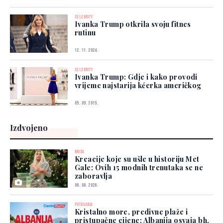
CELEBRITY
Ivanka Trump otkrila svoju fitnes
rutinu
12. 11. 2024.
CELEBRITY
Ivanka Trump: Gdje i kako provodi
vrijeme najstarija kćerka američkog
09. 09. 2019.
Izdvojeno
MODA
Kreacije koje su ušle u historiju Met
Gale: Ovih 15 modnih trenutaka se ne
zaboravlja
06. 08. 2026.
PUTOVANJA
Kristalno more, predivne plaže i
pristupačne cijene: Albanija osvaja bh.