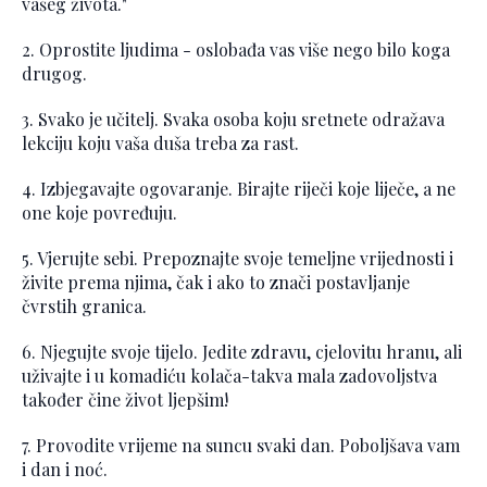
vašeg života."
2. Oprostite ljudima - oslobađa vas više nego bilo koga
drugog.
3. Svako je učitelj. Svaka osoba koju sretnete odražava
lekciju koju vaša duša treba za rast.
4. Izbjegavajte ogovaranje. Birajte riječi koje liječe, a ne
one koje povređuju.
5. Vjerujte sebi. Prepoznajte svoje temeljne vrijednosti i
živite prema njima, čak i ako to znači postavljanje
čvrstih granica.
6. Njegujte svoje tijelo. Jedite zdravu, cjelovitu hranu, ali
uživajte i u komadiću kolača-takva mala zadovoljstva
također čine život ljepšim!
7. Provodite vrijeme na suncu svaki dan. Poboljšava vam
i dan i noć.