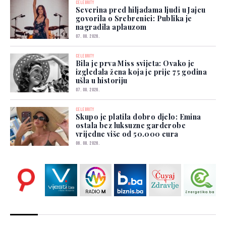
CELEBRITY
Severina pred hiljadama ljudi u Jajcu
govorila o Srebrenici: Publika je
nagradila aplauzom
07. 08. 2026.
CELEBRITY
Bila je prva Miss svijeta: Ovako je
izgledala žena koja je prije 75 godina
ušla u historiju
07. 08. 2026.
CELEBRITY
Skupo je platila dobro djelo: Emina
ostala bez luksuzne garderobe
vrijedne više od 50.000 eura
06. 08. 2026.