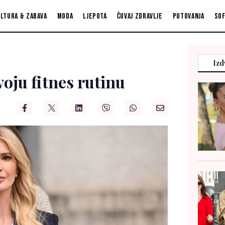
ltura & zabava
Moda
Ljepota
Čuvaj zdravlje
Putovanja
So
Izd
oju fitnes rutinu