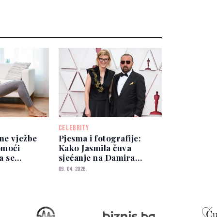
CELEBRITY
ne vježbe
Pjesma i fotografije:
omoći
Kako Jasmila čuva
a se
sjećanje na Damira
ije i
Ibrahimovića
09. 04. 2026.