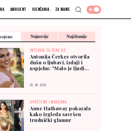
fra
Ambijent
Vjenčanja
Za mame
Najnovije
Najčitanije
vojeno
INTERVJU ZA ŽENE.BA
Antonija Čerkez otvorila
dušu o ljubavi, izdaji i
uspjehu: "Malo je ljudi
kojima možete vjerovati"
05. 08. 2026.
OPUŠTENO I MODERNO
Anne Hathaway pokazala
kako izgleda savršen
trudnički glamur