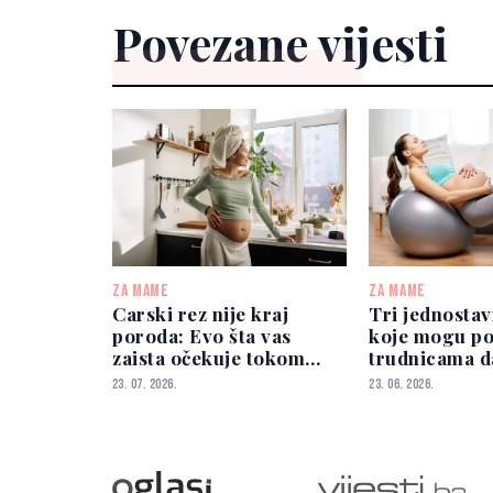
Povezane vijesti
ZA MAME
ZA MAME
Carski rez nije kraj
Tri jednostav
poroda: Evo šta vas
koje mogu p
zaista očekuje tokom
trudnicama d
oporavka
osjećaju snažn
23. 07. 2026.
23. 06. 2026.
stabilnije