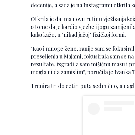
decenije, a sada je na Instagramu otkrila 
Otkrila je da ima novu rutinu vježbanja koja 
o tome da je kardio vježbe i jogu zamijeni
kako kaže, u "nikad jačoj" fizičkoj formi.
"Kao i mnoge žene, ranije sam se fokusirala
preseljenja u Majami, fokusirala sam se na
rezultate, izgradila sam mišićnu masu i pr
mogla ni da zamislim", poručila je Ivanka
Trenira tri do četiri puta sedmično, a nag