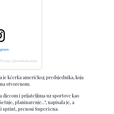
agram
a Trump (@ivankatrump)
a je kćerka američkog predsjednika, koja
i na otvorenom.
djecom i prijateljima uz sportove kao
šetnje, planinarenje...", napisala je, a
i sprint, prenosi Superžena.