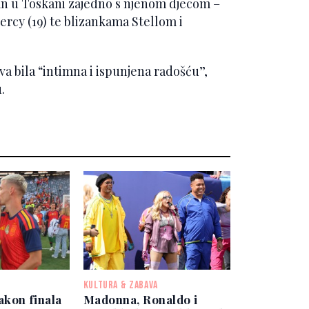
dan u Toskani zajedno s njenom djecom –
ercy (19) te blizankama Stellom i
ava bila “intimna i ispunjena radošću”,
.
KULTURA & ZABAVA
akon finala
Madonna, Ronaldo i