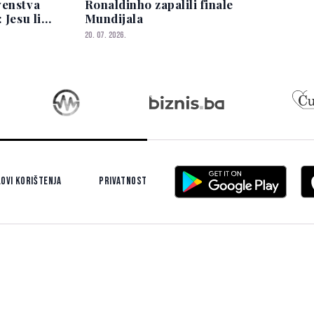
venstva
Ronaldinho zapalili finale
 Jesu li
Mundijala
aura rekli
20. 07. 2026.
ovi korištenja
Privatnost