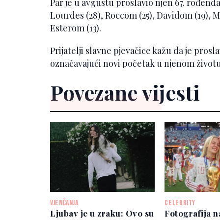
Par je u avgustu proslavio njen 67. rođen
Lourdes (28), Roccom (25), Davidom (19), M
Esterom (13).
Prijatelji slavne pjevačice kažu da je prosl
označavajući novi početak u njenom životu
Povezane vijesti
VJENČANJA
CELEBRITY
Ljubav je u zraku: Ovo su
Fotografija n