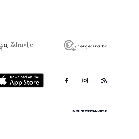
Dizajn i programiranje:
Lampa.ba