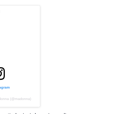
tagram
adonna (@madonna)