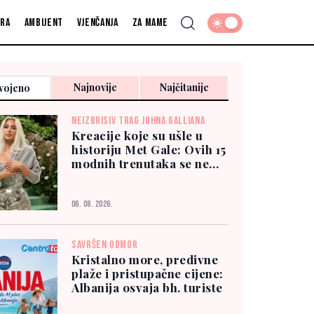
fra
Ambijent
Vjenčanja
Za mame
Najnovije
Najčitanije
vojeno
NEIZBRISIV TRAG JOHNA GALLIANA
Kreacije koje su ušle u
historiju Met Gale: Ovih 15
modnih trenutaka se ne
zaboravlja
06. 08. 2026.
SAVRŠEN ODMOR
Kristalno more, predivne
plaže i pristupačne cijene:
Albanija osvaja bh. turiste