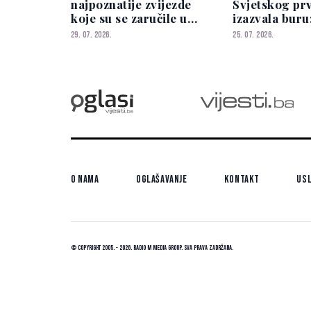
najpoznatije zvijezde
Svjetskog pr
koje su se zaručile u
izazvala buru:
2026. godini
Dani Olmo i L
29. 07. 2026.
25. 07. 2026.
"da"?
O nama
Oglašavanje
Kontakt
Usl
© Copyright 2005. - 2026. Radio M Media Group.
Sva prava zadržana.