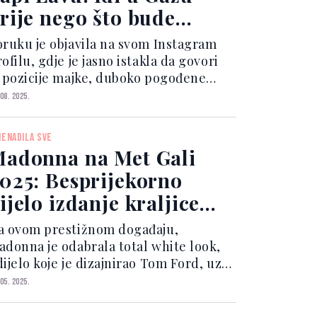
rije nego što bude
rekasno
oruku je objavila na svom Instagram
ofilu, gdje je jasno istakla da govori
z pozicije majke, duboko pogođene
likama i pričama koje dolaze iz ratom
 08. 2025.
vaćenog područja. View this post on
Instagram A post shar...
NENADILA SVE
adonna na Met Gali
025: Besprijekorno
ijelo izdanje kraljice
opa
a ovom prestižnom događaju,
adonna je odabrala total white look,
ijelo koje je dizajnirao Tom Ford, uz
odršku kreatora H.A. Ovaj sartorialni
 05. 2025.
dabir bio je u potpunosti u skladu s
adonninom nevjerovatnom