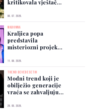
kritikovala vještačku
inteligenciju
06. 07. 2026.
MADONNA
Kraljica popa
predstavila
misteriozni projekt
koji najavljuje njen
novi album
11. 06. 2026.
TREND DEVEDESETIH
Modni trend koji je
obilježio generacije
vraća se zahvaljujući
Madonni
29. 05. 2026.