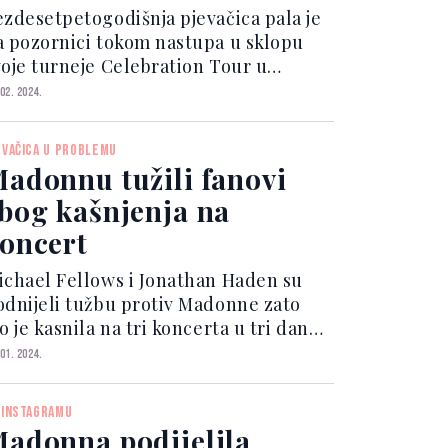
dradila kao kraljica'
ezdesetpetogodišnja pjevačica pala je
a pozornici tokom nastupa u sklopu
voje turneje Celebration Tour u
limate Pledge Areni u Seattleu.
 02. 2024.
madonnaculture How not to love
er? Madonna, Open Your Heart/Live
EVAČICA U PROBLEMU
o Tell/Take a Bow, The Celeb...
adonnu tužili fanovi
bog kašnjenja na
oncert
ichael Fellows i Jonathan Haden su
odnijeli tužbu protiv Madonne zato
o je kasnila na tri koncerta u tri dana
aredom po dva sata. U sudskim
 01. 2024.
okumentima se navodi da "ne bi
atili ulaznice da su znali da će
 INSTAGRAMU
ncert početi tako kasno",...
adonna podijelila