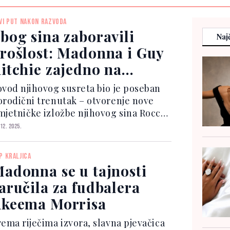
VI PUT NAKON RAZVODA
bog sina zaboravili
Najč
rošlost: Madonna i Guy
itchie zajedno na
ažnom događaju
ovod njihovog susreta bio je poseban
orodični trenutak – otvorenje nove
mjetničke izložbe njihovog sina Rocca
 Londonu. Izložba pod nazivom Talk
 12. 2025.
s Cheap održana je u industrijskom
rostoru u srcu Sohoa, a upravo je
P KRALJICA
cco bio u centru...
adonna se u tajnosti
aručila za fudbalera
keema Morrisa
rema riječima izvora, slavna pjevačica