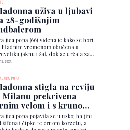
TO
posobnošću da bude ispred vrem...
adonna uživa u ljubavi
a 28-godišnjim
udbalerom
aljica popa (66) viđena je kako se bori
a hladnim vremenom obučena u
eveliku jaknu i šal, dok se držala za
uku sa 28-godišnjim fudbalerom.
 12. 2024.
orris je nosio duks sa kapuljačom i
put, a hodali su zajedno, što je
ALJICA POPA
zazvalo dodatne speku...
adonna stigla na reviju
 Milanu prekrivena
rnim velom i s krunom
a glavi
aljica popa pojavila se u uskoj haljini
d šifona i čipke te crnom korzetu, a