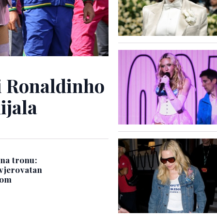
i Ronaldinho
ijala
na tronu:
vjerovatan
mom