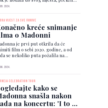
ok je hodala do svog mjesta, prekrila
 lice crnim velom. Na glavi je nosila
 09. 2024.
latnu krunu ukrašenu biserima, a
izajneri su prošetali modnom pistom
BRA VIJEST ZA SVE FANOVE
potrazi...
onačno kreće snimanje
ilma o Madonni
adonna je prvi put otkrila da će
imiti film o sebi 2020. godine, a od
ada se nekoliko puta požalila na
oteškoće u pronalaženju saradnika za
stvarenje tog sna. Film, s radnim
 06. 2024.
zivom "Mali vrapčić", režira i
oscenarira sama Madonna. P...
RNEJA CELEBRATION TOUR
ogledajte kako se
adonna snašla nakon
ada na koncertu: 'I to je