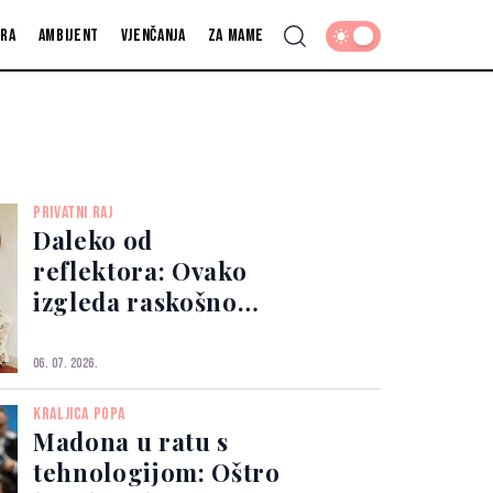
fra
Ambijent
Vjenčanja
Za mame
PRIVATNI RAJ
Daleko od
reflektora: Ovako
izgleda raskošno
seosko imanje na
kojem Madonna
06. 07. 2026.
pronalazi mir
KRALJICA POPA
Madona u ratu s
tehnologijom: Oštro