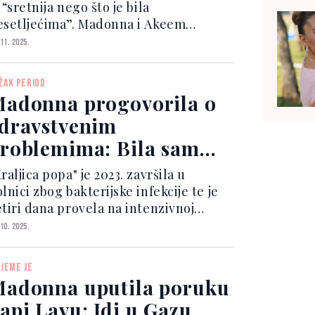
 “sretnija nego što je bila
esetljećima”. Madonna i Akeem
poznali su se 2022. godine tokom
 11. 2025.
nimanja za časopis Paper, a vezu su
apočeli nedugo nakon što je ona
ŽAK PERIOD
rekinula s bivšim partnerom, boks...
adonna progovorila o
dravstvenim
roblemima: Bila sam
etiri dana bez svijesti
raljica popa" je 2023. završila u
lnici zbog bakterijske infekcije te je
etiri dana provela na intenzivnoj
jezi. Sada je, u podcastu "On Purpose",
 10. 2025.
kla da je dobila infekciju koja se
zvila u sepsu. Zbog toga je bila na
IJEME JE
tenzivnoj...
adonna uputila poruku
pi Lavu: Idi u Gazu