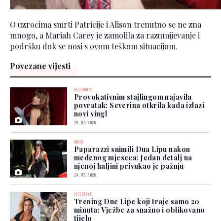
O uzrocima smrti Patricije i Alison trenutno se ne zna
mnogo, a Mariah Carey je zamolila za razumijevanje i
podršku dok se nosi s ovom teškom situacijom.
Povezane vijesti
CELEBRITY
Provokativnim stajlingom najavila
povratak: Severina otkrila kada izlazi
novi singl
29. 07. 2026.
MODA
Paparazzi snimili Dua Lipu nakon
medenog mjeseca: Jedan detalj na
njenoj haljini privukao je pažnju
24. 07. 2026.
LIFESTYLE
Trening Due Lipe koji traje samo 20
minuta: Vježbe za snažno i oblikovano
tijelo