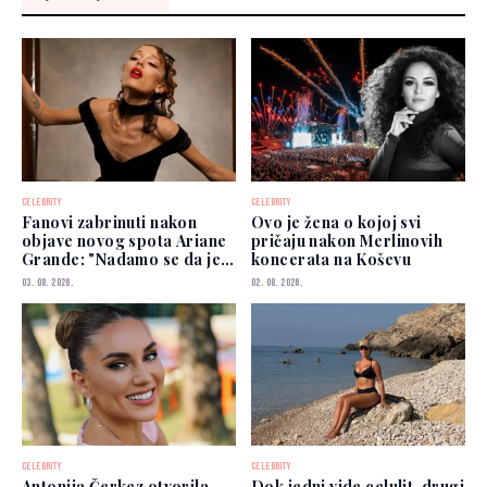
CELEBRITY
CELEBRITY
Fanovi zabrinuti nakon
Ovo je žena o kojoj svi
objave novog spota Ariane
pričaju nakon Merlinovih
Grande: "Nadamo se da je
koncerata na Koševu
dobro"
03. 08. 2026.
02. 08. 2026.
CELEBRITY
CELEBRITY
Antonija Čerkez otvorila
Dok jedni vide celulit, drugi