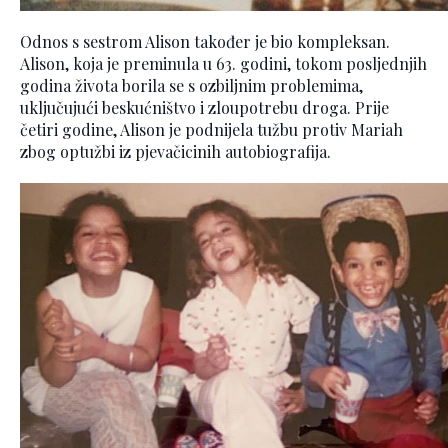
Odnos s sestrom Alison također je bio kompleksan.
Alison, koja je preminula u 63. godini, tokom posljednjih
godina života borila se s ozbiljnim problemima,
uključujući beskućništvo i zloupotrebu droga. Prije
četiri godine, Alison je podnijela tužbu protiv Mariah
zbog optužbi iz pjevačicinih autobiografija.