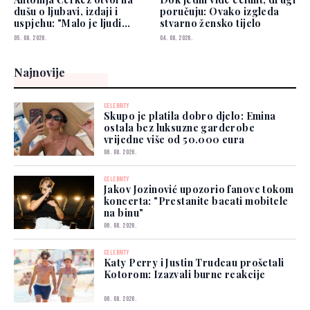
dušu o ljubavi, izdaji i
poručuju: Ovako izgleda
uspjehu: "Malo je ljudi
stvarno žensko tijelo
kojima možete vjerovati"
05. 08. 2026.
04. 08. 2026.
Najnovije
CELEBRITY
Skupo je platila dobro djelo: Emina
ostala bez luksuzne garderobe
vrijedne više od 50.000 eura
06. 08. 2026.
CELEBRITY
Jakov Jozinović upozorio fanove tokom
koncerta: "Prestanite bacati mobitele
na binu"
06. 08. 2026.
CELEBRITY
Katy Perry i Justin Trudeau prošetali
Kotorom: Izazvali burne reakcije
06. 08. 2026.