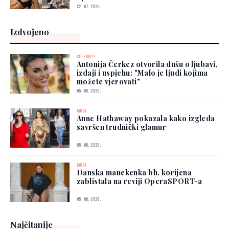
22. 07. 2026.
Izdvojeno
CELEBRITY
Antonija Čerkez otvorila dušu o ljubavi,
izdaji i uspjehu: "Malo je ljudi kojima
možete vjerovati"
05. 08. 2026.
MODA
Anne Hathaway pokazala kako izgleda
savršen trudnički glamur
05. 08. 2026.
MODA
Danska manekenka bh. korijena
zablistala na reviji OperaSPORT-a
05. 08. 2026.
Najčitanije