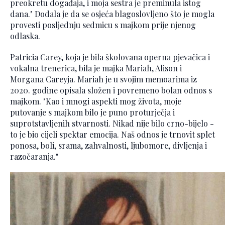
preokretu događaja, i moja sestra je preminula istog
dana." Dodala je da se osjeća blagoslovljeno što je mogla
provesti posljednju sedmicu s majkom prije njenog
odlaska.
Patricia Carey, koja je bila školovana operna pjevačica i
vokalna trenerica, bila je majka Mariah, Alison i
Morgana Careyja. Mariah je u svojim memoarima iz
2020. godine opisala složen i povremeno bolan odnos s
majkom. "Kao i mnogi aspekti mog života, moje
putovanje s majkom bilo je puno proturječja i
suprotstavljenih stvarnosti. Nikad nije bilo crno-bijelo -
to je bio cijeli spektar emocija. Naš odnos je trnovit splet
ponosa, boli, srama, zahvalnosti, ljubomore, divljenja i
razočaranja."