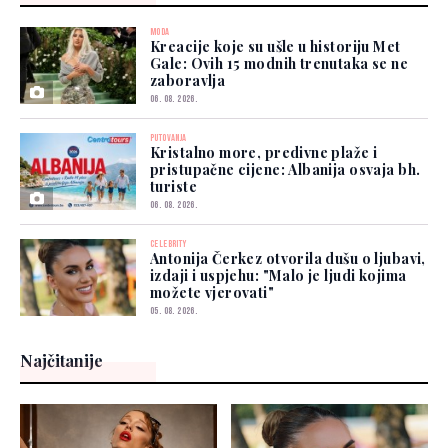
MODA
Kreacije koje su ušle u historiju Met
Gale: Ovih 15 modnih trenutaka se ne
zaboravlja
06. 08. 2026.
PUTOVANJA
Kristalno more, predivne plaže i
pristupačne cijene: Albanija osvaja bh.
turiste
06. 08. 2026.
CELEBRITY
Antonija Čerkez otvorila dušu o ljubavi,
izdaji i uspjehu: "Malo je ljudi kojima
možete vjerovati"
05. 08. 2026.
Najčitanije