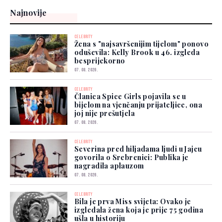
Najnovije
CELEBRITY
Žena s "najsavršenijim tijelom" ponovo
oduševila: Kelly Brook u 46. izgleda
besprijekorno
07. 08. 2026.
CELEBRITY
Članica Spice Girls pojavila se u
bijelom na vjenčanju prijateljice, ona
joj nije prešutjela
07. 08. 2026.
CELEBRITY
Severina pred hiljadama ljudi u Jajcu
govorila o Srebrenici: Publika je
nagradila aplauzom
07. 08. 2026.
CELEBRITY
Bila je prva Miss svijeta: Ovako je
izgledala žena koja je prije 75 godina
ušla u historiju