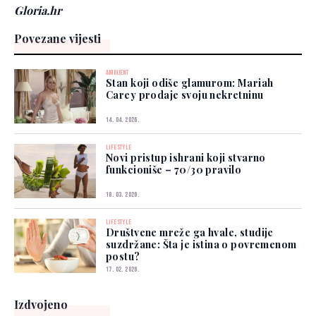
Gloria.hr
Povezane vijesti
AMBIJENT
Stan koji odiše glamurom: Mariah
Carey prodaje svoju nekretninu
14. 04. 2026.
LIFESTYLE
Novi pristup ishrani koji stvarno
funkcioniše – 70/30 pravilo
18. 03. 2026.
LIFESTYLE
Društvene mreže ga hvale, studije
suzdržane: Šta je istina o povremenom
postu?
17. 02. 2026.
Izdvojeno