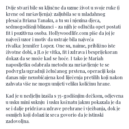
Dvije stvari bile su ključne da uzme život u svoje ruke (i
krene od mršavljenja): zaljubila se u mlađahnog
plesača Briana Tanaku, a tu su i njezina djeca,
sedmogodišnji blizanci - za njih je odlučila opet postati
fit i pozitivna osoba. Hollywoodlife.com piše da joj je
najveći uzor i motiv da ustraje bila najveća
rivalka: Jennifer Lopez. One su, naime, približno iste
životne dobi, a JLo je vitka, fit i zdrava i besprijekoran
dokaz da se može kad se hoće. I tako je Mariah
naposljetku odabrala metodu za mršavljenje te se
podvrgla ugradnji želučanog prstena, operaciji koja
danas nije neuobičajena kod liječenja pretilih koji nakon
zahvata više ne mogu unijeti veliku količinu hrane.
Kad je u nedjelju izašla s 35-godišnjim dečkom, odjevena
u usku mini suknju i usku kožnatu jaknu pokazala je da
se i dalje pridržava zdrave prehrane i vježbanja, dok je
osmijeh koji dolazi iz srca govorio da je istinski
zadovoljna.