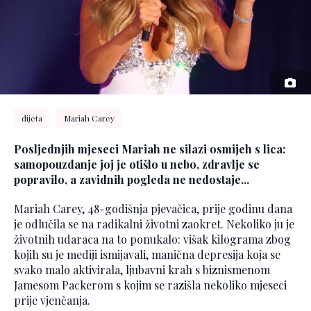
dijeta
Mariah Carey
Posljednjih mjeseci Mariah ne silazi osmijeh s lica:
samopouzdanje joj je otišlo u nebo, zdravlje se
popravilo, a zavidnih pogleda ne nedostaje...
Mariah Carey, 48-godišnja pjevačica, prije godinu dana
je odlučila se na radikalni životni zaokret. Nekoliko ju je
životnih udaraca na to ponukalo: višak kilograma zbog
kojih su je mediji ismijavali, manična depresija koja se
svako malo aktivirala, ljubavni krah s biznismenom
Jamesom Packerom s kojim se razišla nekoliko mjeseci
prije vjenčanja.