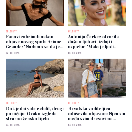
CELEBRITY
CELEBRITY
Fanovi zabrinuti nakon
Antonija Čerkez otvorila
objave novog spota Ariane
dušu o ljubavi, izdaji i
Grande: "Nadamo se da je
uspjehu: "Malo je ljudi
dobro"
kojima možete vjerovati"
03. 08. 2026.
05. 08. 2026.
CELEBRITY
CELEBRITY
Dok jedni vide celulit, drugi
Hrvatska voditeljica
poručuju: Ovako izgleda
oduševila objavom: Njen sin
stvarno žensko tijelo
među svim dresovima
izabrao Zmajeve
04. 08. 2026.
04. 08. 2026.