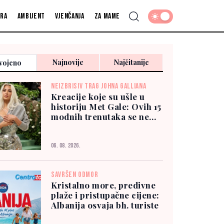
fra
Ambijent
Vjenčanja
Za mame
Najnovije
Najčitanije
vojeno
NEIZBRISIV TRAG JOHNA GALLIANA
Kreacije koje su ušle u
historiju Met Gale: Ovih 15
modnih trenutaka se ne
zaboravlja
06. 08. 2026.
SAVRŠEN ODMOR
Kristalno more, predivne
plaže i pristupačne cijene:
Albanija osvaja bh. turiste