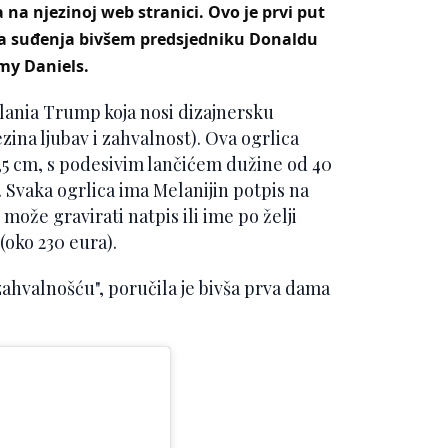
a njezinoj web stranici. Ovo je prvi put
tka suđenja bivšem predsjedniku Donaldu
my Daniels.
elania Trump koja nosi dizajnersku
zina ljubav i zahvalnost). Ova ogrlica
2,5 cm, s podesivim lančićem dužine od 40
 Svaka ogrlica ima Melanijin potpis na
može gravirati natpis ili ime po želji
(oko 230 eura).
 zahvalnošću", poručila je bivša prva dama