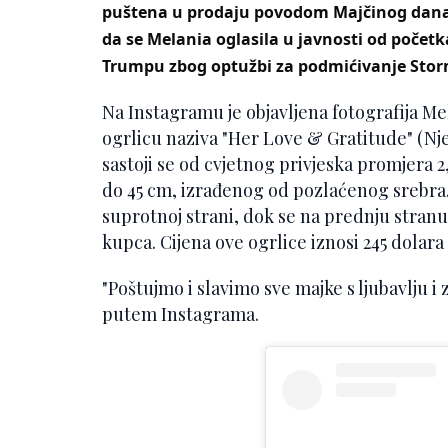
puštena u prodaju povodom Majčinog dana n
da se Melania oglasila u javnosti od poče
Trumpu zbog optužbi za podmićivanje Stor
Na Instagramu je objavljena fotografija M
ogrlicu naziva "Her Love & Gratitude" (Nje
sastoji se od cvjetnog privjeska promjera 
do 45 cm, izrađenog od pozlaćenog srebra.
suprotnoj strani, dok se na prednju stranu 
kupca. Cijena ove ogrlice iznosi 245 dolara 
"Poštujmo i slavimo sve majke s ljubavlju i
putem Instagrama.