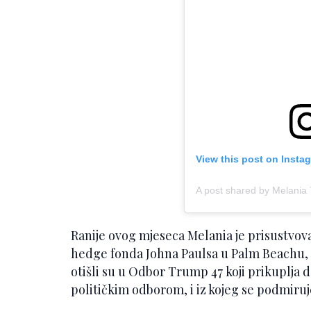
View this post on Insta
A post shared by Melani
Ranije ovog mjeseca Melania je prisustvova
hedge fonda Johna Paulsa u Palm Beachu, a
otišli su u Odbor Trump 47 koji prikuplja
političkim odborom, i iz kojeg se podmiru