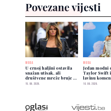
Povezane vijesti
MODA
MODA
U crnoj haljini ostavila
Jedan modni 
snažan utisak, ali
Taylor Swift 
društvene mreže bruje o
lavinu komen
Melanijinom
premijeri no
15. 06. 2026.
10. 06. 2026.
raspoloženju