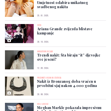
Umjetnost odabira unikatnog
svadbenog nakita
25. 01. 2025.
FOTO
Ariana Grande zvijezda blistave
kampanje
30. 10. 2024.
INOVATIVNI DIZAJN
Trendi nakit: Šta biraju “it” djevojke
ove jeseni?
12. 09. 2024.
PREDMETI VISOKOG STATUSA
Nakit iz Bronzanog doba vraćen u
prvobitni sjaj nakon 4.000 godina
28. 08. 2024.
VOLI LUKSUZ
Meghan Markle pokazala impresivnu