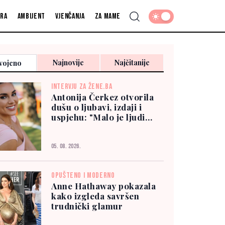
fra
Ambijent
Vjenčanja
Za mame
Najnovije
Najčitanije
vojeno
INTERVJU ZA ŽENE.BA
Antonija Čerkez otvorila
dušu o ljubavi, izdaji i
uspjehu: "Malo je ljudi
kojima možete vjerovati"
05. 08. 2026.
OPUŠTENO I MODERNO
Anne Hathaway pokazala
kako izgleda savršen
trudnički glamur