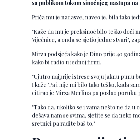
sa publikom tokom sinoćnjeg nastupa na p
Priča mu je nadasve, naveo je, bila tako jed
"Kaže da mu je preksinoć bilo teško doći n
Vijećnice, a onda se sjetio jedne stvari", za
Mirza podsjeća kako je Dino prije 40 godina 
kako bi radio u jednoj firmi.
"Ujutro najprije istrese svoju jaknu punu b
I kaže 'Pa i nije mi bilo tako teško, kada s
citirao je Mirza Merlina pa poslao poruku p
"Tako da, ukoliko se i vama nešto ne da u
dešava nam se svima, sjetite se da neko mo
sretnici pa radite baš to."