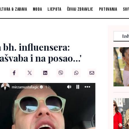
ltura & zabava
Moda
Ljepota
Čuvaj zdravlje
Putovanja
So
Izd
 bh. influensera:
švaba i na posao...'