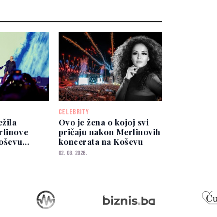
CELEBRITY
ežila
Ovo je žena o kojoj svi
rlinove
pričaju nakon Merlinovih
Koševu
koncerata na Koševu
im
02. 08. 2026.