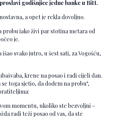
roslavi godišnjice jedne banke u BiH.
nostavna, a opet je rekla dovoljno.
a probu iako živi par stotina metara od
počeo je.
išao svako jutro, u šest sati, za Vogošću,
ubašvaba, krene na posao i radi cijeli dan.
am se toga sjetio, da dođem na probu",
ratiteljima:
 ovom momentu, ukoliko ste bezvoljni -
žda radi teži posao od vas, da ste