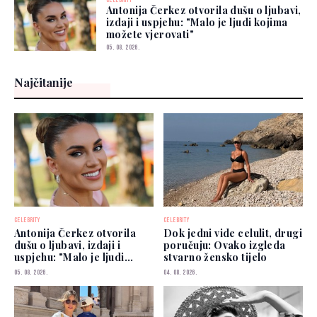
CELEBRITY
Antonija Čerkez otvorila dušu o ljubavi,
izdaji i uspjehu: "Malo je ljudi kojima
možete vjerovati"
05. 08. 2026.
Najčitanije
CELEBRITY
CELEBRITY
Antonija Čerkez otvorila
Dok jedni vide celulit, drugi
dušu o ljubavi, izdaji i
poručuju: Ovako izgleda
uspjehu: "Malo je ljudi
stvarno žensko tijelo
kojima možete vjerovati"
05. 08. 2026.
04. 08. 2026.