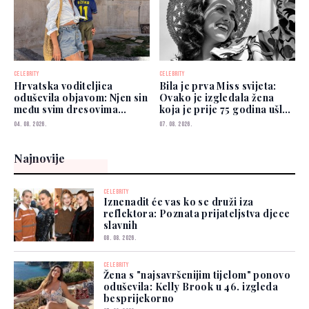
CELEBRITY
CELEBRITY
Hrvatska voditeljica
Bila je prva Miss svijeta:
oduševila objavom: Njen sin
Ovako je izgledala žena
među svim dresovima
koja je prije 75 godina ušla
izabrao Zmajeve
u historiju
04. 08. 2026.
07. 08. 2026.
Najnovije
CELEBRITY
Iznenadit će vas ko se druži iza
reflektora: Poznata prijateljstva djece
slavnih
08. 08. 2026.
CELEBRITY
Žena s "najsavršenijim tijelom" ponovo
oduševila: Kelly Brook u 46. izgleda
besprijekorno