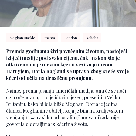
Meghan Markle
mama
London
selidba
Premda godinama živi povučenim životom, nastojeći
izbjeći medije pod svaku cijenu, čak i nakon što je
otkriveno da je njezina kćer u vezi sa princom
Harryjem, Doria Ragland se upravo zbog sreće svoje
kćeri odlučila na drastičnu promjenu.
Naime, prema pisanju američkih medija, ona će se uoči
62. rođendana, a to je idući mjesec, preseliti u Veliku
Britaniju, kako bi bila bliže Meghan. Doria je jedina
članica Meghanine obitelji koja je bila na kraljevskom
vjenčanju i za razliku od ostalih članova nikada nije
govorila o detaljima iz kćerina života.