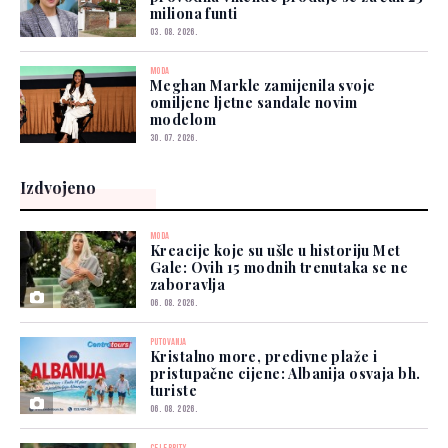
miliona funti
03. 08. 2026.
MODA
Meghan Markle zamijenila svoje
omiljene ljetne sandale novim
modelom
30. 07. 2026.
Izdvojeno
MODA
Kreacije koje su ušle u historiju Met
Gale: Ovih 15 modnih trenutaka se ne
zaboravlja
06. 08. 2026.
PUTOVANJA
Kristalno more, predivne plaže i
pristupačne cijene: Albanija osvaja bh.
turiste
06. 08. 2026.