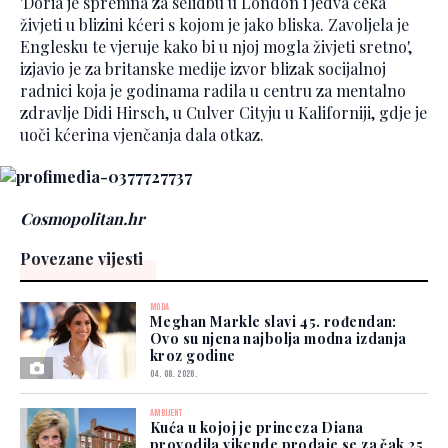
'Doria je spremna za selidbu u London i jedva čeka
živjeti u blizini kćeri s kojom je jako bliska. Zavoljela je
Englesku te vjeruje kako bi u njoj mogla živjeti sretno',
izjavio je za britanske medije izvor blizak socijalnoj
radnici koja je godinama radila u centru za mentalno
zdravlje Didi Hirsch, u Culver Cityju u Kaliforniji, gdje je
uoči kćerina vjenčanja dala otkaz.
Cosmopolitan.hr
Povezane vijesti
MODA
Meghan Markle slavi 45. rođendan:
Ovo su njena najbolja modna izdanja
kroz godine
04. 08. 2026.
AMBIJENT
Kuća u kojoj je princeza Diana
provodila vikende prodaje se za čak 25