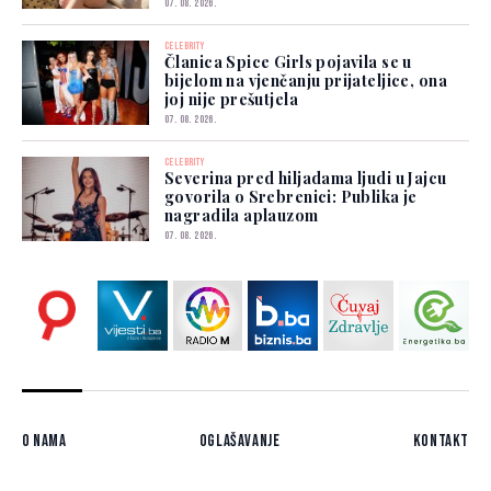
07. 08. 2026.
CELEBRITY
Članica Spice Girls pojavila se u
bijelom na vjenčanju prijateljice, ona
joj nije prešutjela
07. 08. 2026.
CELEBRITY
Severina pred hiljadama ljudi u Jajcu
govorila o Srebrenici: Publika je
nagradila aplauzom
07. 08. 2026.
O nama
Oglašavanje
Kontakt