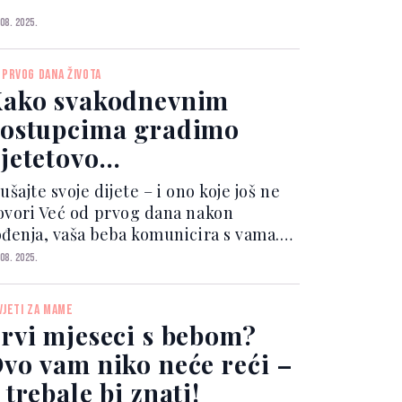
li rituali njege mogu biti ključ da se
ama ponovo osjeti dobro u svojoj koži.
 08. 2025.
od tušem – trenutak obnove Koža
kon...
 PRVOG DANA ŽIVOTA
ako svakodnevnim
ostupcima gradimo
jetetovo
amopouzdanje
ušajte svoje dijete – i ono koje još ne
ovori Već od prvog dana nakon
ođenja, vaša beba komunicira s vama.
lačem vam poručuje da joj nešto
 08. 2025.
reba: možda je gladna, umorna, mokra
i jednostavno želi vašu blizinu. Kada
VJETI ZA MAME
a te znakove odg...
rvi mjeseci s bebom?
vo vam niko neće reći –
 trebale bi znati!