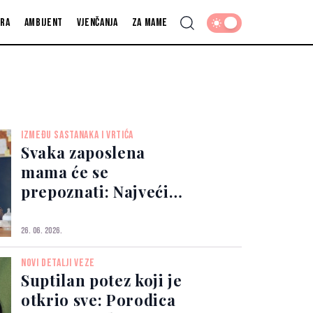
fra
Ambijent
Vjenčanja
Za mame
IZMEĐU SASTANAKA I VRTIĆA
Svaka zaposlena
mama će se
prepoznati: Najveći
izazovi nakon
porodiljskog
26. 06. 2026.
dopusta
NOVI DETALJI VEZE
Suptilan potez koji je
otkrio sve: Porodica