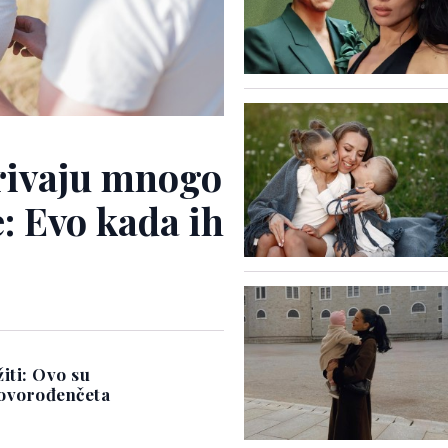
krivaju mnogo
e: Evo kada ih
iti: Ovo su
novorođenčeta