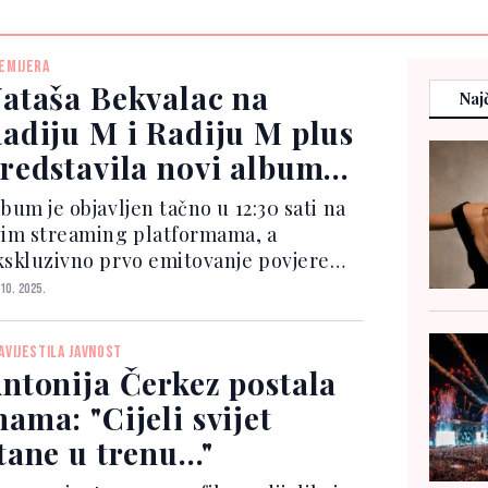
EMIJERA
ataša Bekvalac na
Najč
adiju M i Radiju M plus
redstavila novi album
"Mama"
bum je objavljen tačno u 12:30 sati na
vim streaming platformama, a
kskluzivno prvo emitovanje povjereno
e upravo ovim radio stanicama. Ovaj
 10. 2025.
ojekat, kako ističe Nataša, nosi
nažnu ličnu notu i reflektuje njene
AVIJESTILA JAVNOST
ocije, iskustva i s...
ntonija Čerkez postala
ama: "Cijeli svijet
tane u trenu..."