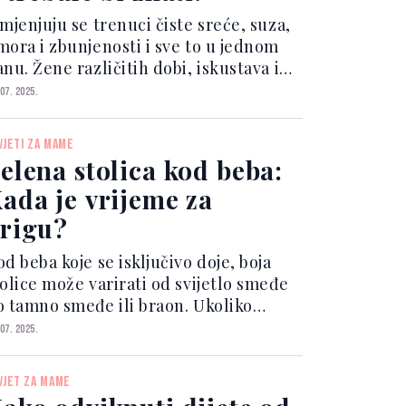
mjenjuju se trenuci čiste sreće, suza,
mora i zbunjenosti i sve to u jednom
nu. Žene različitih dobi, iskustava i
ofesija podijelile su svoja iskustva te
 07. 2025.
u istakle šta bi poručile sebi da mogu
ratiti vrijeme na prve mjesece
VJETI ZA MAME
jčins...
elena stolica kod beba:
ada je vrijeme za
rigu?
d beba koje se isključivo doje, boja
tolice može varirati od svijetlo smeđe
o tamno smeđe ili braon. Ukoliko
ajka unosi veću količinu sirovog voća
 07. 2025.
povrća, to može uticati na izgled
ebine stolice. U ovom slučaju, beba
VJET ZA MAME
ema nikakve te...