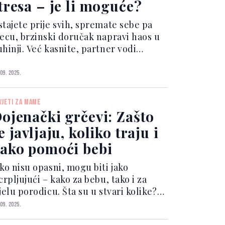
tresa – je li moguće?
stajete prije svih, spremate sebe pa
jecu, brzinski doručak napravi haos u
hinji. Već kasnite, partner vodi
ecu, vi žurite na posao. Osam sati na
slu, razmišljate o djeci, onda kući i
 09. 2025.
reće druga smjena. Večera, kupanje,
pavljivan...
VJETI ZA MAME
ojenački grčevi: Zašto
e javljaju, koliko traju i
ako pomoći bebi
ako nisu opasni, mogu biti jako
crpljujući – kako za bebu, tako i za
jelu porodicu. Šta su u stvari kolike?
like, ili dojenački grčevi,
 09. 2025.
redstavljaju epizode snažnog plača