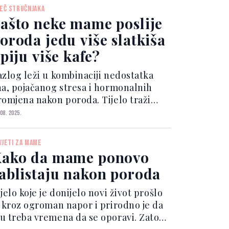
oje prate bolovi u trbuhu. Najčešće se
JEČ STRUČNJAKA
vljaju u prvim se...
ašto neke mame poslije
oroda jedu više slatkiša
 piju više kafe?
azlog leži u kombinaciji nedostatka
na, pojačanog stresa i hormonalnih
romjena nakon poroda. Tijelo traži
rzu energiju kako bi izdržalo
 08. 2025.
scrpljenost. Nedostatak sna mijenja
ormone gladi Povećava se nivo
VJETI ZA MAME
rmona grelina, koji pojačava...
ako da mame ponovo
ablistaju nakon poroda
jelo koje je donijelo novi život prošlo
e kroz ogroman napor i prirodno je da
u treba vremena da se oporavi. Zato