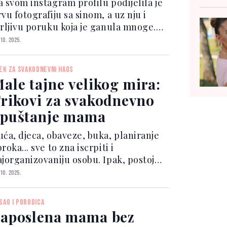
a svom instagram profilu podijelila je
vu fotografiju sa sinom, a uz nju i
irljivu poruku koja je ganula mnoge.
ew this post on Instagram A post
 10. 2025.
hared by Antonija Čerkez
(@antoniettecerkez) "Cij...
JEK ZA SVAKODNEVNI HAOS
ale tajne velikog mira:
rikovi za svakodnevno
puštanje mama
uća, djeca, obaveze, buka, planiranje
roka... sve to zna iscrpiti i
ajorganizovaniju osobu. Ipak, postoje
li rituali koji mogu donijeti
 10. 2025.
akšanje, vratiti unutrašnji mir i dati
vu energiju za dan koji slijedi. 1.
SAO I PORODICA
šina u šoljici č...
aposlena mama bez