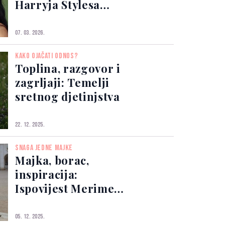
Harryja Stylesa
podržala Zoe Kravitz
07. 03. 2026.
KAKO OJAČATI ODNOS?
Toplina, razgovor i
zagrljaji: Temelji
sretnog djetinjstva
22. 12. 2025.
SNAGA JEDNE MAJKE
Majka, borac,
inspiracija:
Ispovijest Merime
Đelilović koju
morate čuti
05. 12. 2025.